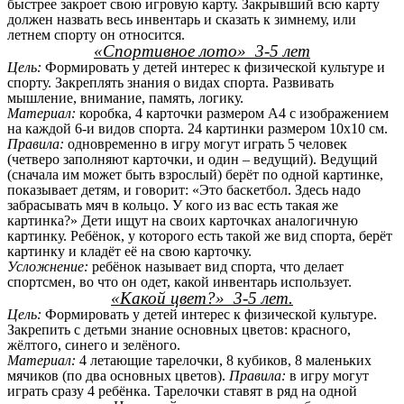
быстрее закроет свою игровую карту. Закрывший всю карту
должен назвать весь инвентарь и сказать к зимнему, или
летнем спорту он относится.
«Спортивное лото» 3-5 лет
Цель:
Формировать у детей интерес к физической культуре и
спорту. Закреплять знания о видах спорта. Развивать
мышление, внимание, память, логику.
Материал:
коробка, 4 карточки размером А4 с изображением
на каждой 6-и видов спорта. 24 картинки размером 10х10 см.
Правила:
одновременно в игру могут играть 5 человек
(четверо заполняют карточки, и один – ведущий). Ведущий
(сначала им может быть взрослый) берёт по одной картинке,
показывает детям, и говорит: «Это баскетбол. Здесь надо
забрасывать мяч в кольцо. У кого из вас есть такая же
картинка?» Дети ищут на своих карточках аналогичную
картинку. Ребёнок, у которого есть такой же вид спорта, берёт
картинку и кладёт её на свою карточку.
Усложнение:
ребёнок называет вид спорта, что делает
спортсмен, во что он одет, какой инвентарь использует.
«Какой цвет?» 3-5 лет.
Цель:
Формировать у детей интерес к физической культуре.
Закрепить с детьми знание основных цветов: красного,
жёлтого, синего и зелёного.
Материал:
4 летающие тарелочки, 8 кубиков, 8 маленьких
мячиков (по два основных цветов).
Правила:
в игру могут
играть сразу 4 ребёнка. Тарелочки ставят в ряд на одной