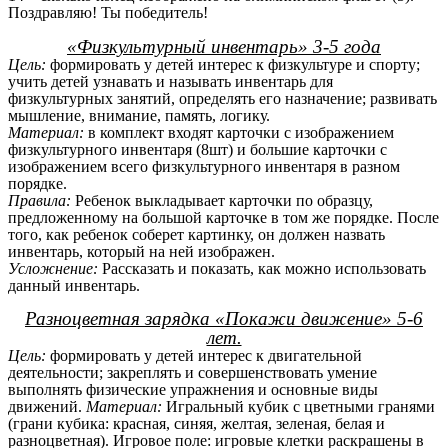
Поздравляю! Ты победитель!
«Физкультурный инвентарь» 3-5 года
Цель:
формировать у детей интерес к физкультуре и спорту;
учить детей узнавать и называть инвентарь для
физкультурных занятий, определять его назначение; развивать
мышление, внимание, память, логику.
Материал:
в комплект входят карточки с изображением
физкультурного инвентаря (8шт) и большие карточки с
изображением всего физкультурного инвентаря в разном
порядке.
Правила:
Ребенок выкладывает карточки по образцу,
предложенному на большой карточке в том же порядке. После
того, как ребенок соберет картинку, он должен назвать
инвентарь, который на ней изображен.
Усложнение:
Рассказать и показать, как можно использовать
данный инвентарь.
Разноцветная зарядка «Покажи движение» 5-6
лет.
Цель:
формировать у детей интерес к двигательной
деятельности; закреплять и совершенствовать умение
выполнять физические упражнения и основные виды
движений.
Материал:
Игральный кубик с цветными гранями
(грани кубика: красная, синяя, желтая, зеленая, белая и
разноцветная). Игровое поле: игровые клетки раскрашены в