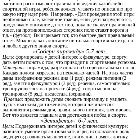
частично рассказывают правила проведения какой-либо
спортивной игры, ребенок должен угадать по описанию про
какую игру идет речь. Например, «Для проведения этой игры
необходимо поле, засеянное травой, если дети затрудняются,
продолжаем описание да тех пор, пока не скажут правильный
ответ, на противоположных сторонах поле ставят ворота и
т.д.» (футбол). Выигрывает тот, кто быстрее даст правильный
ответ. Можно давать описание не только спортивных игр, но
и любых других видов спорта.
«Собери пирамиду» 5-7 лет.
Цель:
формировать у детей интерес к физкультуре, спорту;
дать детям понять о том, что приводит к спортивным успехам.
Материал:
пирамида, разрезанная на 6 горизонтальных полос.
Каждая полоса разрезана на несколько частей. На этих частях
даны изображения режима дня (1 ряд), режима питания (2
ряд), занятия физкультурой (3 ряд), ребенка, самостоятельно
тренирующегося на прогулке (4 ряд), спортсменов на
тренировке (5 ряд), пьедестала (вершина
).
Правила:
предложить детям сложить пирамиду и увидеть
путь к высоким достижениям, который начинается с
выполнения режима дня, правильного питания, тренировок.
Вот что является главным для достижения побед в спорте.
«Эстафеты» 6-7 лет.
Цель
: Поддерживать интерес детей к физической культуре;
развивать умение организовывать игры, использовать роль
ведущего; развивать мышление, внимание, память, логику,