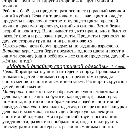
стороне группы. На другой стороне – кладут кубики и
мячики.
Ребенок берёт два предмета разного цвета (красный мячик и
синий кубик). Бежит к тарелочкам, называет цвет и кладёт
предметы в тарелочки соответствующего цвета: красный
мячик в красную тарелочку, синий - в синюю. Затем бежит
второй игрок и т.д. Выигрывает тот, кто правильно и быстро
назовёт цвета и разложит предметы. Предметы переносят на
другую сторону группы, и игра повторяется.
Усложнение
: дети берут предметы по заданию взрослого.
Вариант игры:
дети берут предметы одного цвета и несут в
одну тарелочку (один ребёнок – все синие предметы, другой –
жёлтые, и т.д.)
«Модный дизайнер спортивной одежды»
4-7 лет
Цель:
Формировать у детей интерес к спорту. Продолжать
знакомить детей с видами спорта, предметами одежды
спортсменов и спортивным инвентарем. Расширять кругозор
детей, воображение.
Материал:
плоскостные изображения кукол - мальчика и
девочки, чистые листы бумаги, карандаши, фломастеры,
ножницы, картинки с изображением людей в спортивной
одежде.
Правила:
предложить детям, на вырезанные фигурки
девочки и мальчика, создать дизайнерскую коллекцию
спортивной одежды. Эта игра способствует воспитанию
усидчивости, развитию воображения, подготовки руки к
письму, развитию интереса к различным видам спорта.