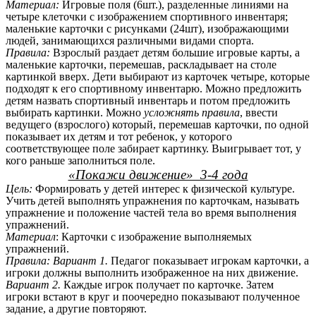
Материал:
Игровые поля (6шт.), разделенные линиями на
четыре клеточки с изображением спортивного инвентаря;
маленькие карточки с рисунками (24шт), изображающими
людей, занимающихся различными видами спорта.
Правила:
Взрослый раздает детям большие игровые карты, а
маленькие карточки, перемешав, раскладывает на столе
картинкой вверх. Дети выбирают из карточек четыре, которые
подходят к его спортивному инвентарю. Можно предложить
детям назвать спортивный инвентарь и потом предложить
выбирать картинки. Можно
усложнять правила
, ввести
ведущего (взрослого) который, перемешав карточки, по одной
показывает их детям и тот ребенок, у которого
соответствующее поле забирает картинку. Выигрывает тот, у
кого раньше заполниться поле.
«Покажи движение» 3-4 года
Цель:
Формировать у детей интерес к физической культуре.
Учить детей выполнять упражнения по карточкам, называть
упражнение и положение частей тела во время выполнения
упражнений.
Материал
: Карточки с изображение выполняемых
упражнений.
Правила:
Вариант 1.
Педагог показывает игрокам карточки, а
игроки должны выполнить изображенное на них движение.
Вариант 2.
Каждые игрок получает по карточке. Затем
игроки встают в круг и поочередно показывают полученное
задание, а другие повторяют.