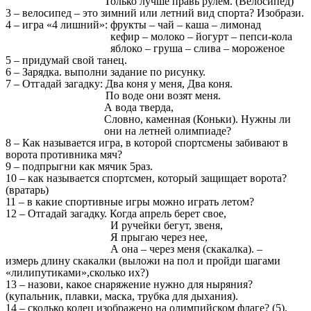
Только лучше правь рулем. (Велосипед)
3 – велосипед – это зимний или летний вид спорта? Изобрази.
4 – игра «4 лишний»: фрукты – чай – каша – лимонад
кефир – молоко – йогурт – пепси-кола
яблоко – груша – слива – мороженое
5 – придумай свой танец.
6 – Зарядка. выполни задание по рисунку.
7 – Отгадай загадку: Два коня у меня, Два коня.
По воде они возят меня.
А вода тверда,
Словно, каменная (Коньки). Нужны ли
они на летней олимпиаде?
8 – Как называется игра, в которой спортсмены забивают в
ворота противника мяч?
9 – подпрыгни как мячик 5раз.
10 – как называется спортсмен, который защищает ворота?
(вратарь)
11 – в какие спортивные игры можно играть летом?
12 – Отгадай загадку. Когда апрель берет свое,
И ручейки бегут, звеня,
Я прыгаю через нее,
А она – через меня (скакалка). –
измерь длину скакалки (выложи на пол и пройди шагами
«лилипутиками»,сколько их?)
13 – назови, какое снаряжение нужно для ныряния?
(купальник, плавки, маска, трубка для дыхания).
14 – сколько колец изображено на олимпийском флаге? (5).