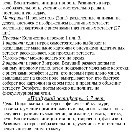
речь. Воспитывать инициативность. Развивать в игре
сообразительность, умение самостоятельно решать
поставленную задачу.
Материал:
Игровые поля (3шт.), разделенные линиями на
девять клеточек с изображением различных эстафет;
маленькие карточки с рисунками идентичных эстафет (27
шт.).
Правила:
Количество игроков: 1 или 3.
1 вариант:
один игрок самостоятельно выбирает и
раскладывает маленькие карточки с рисунками идентичных
эстафет, рассказывает, как проходит эстафета.
Усложнение:
можно делать это на время.
2 вариант:
играют 3 игрока. Ведущий раздает детям по
одному игровому полю, затем показывает маленькие карточки
с рисунками эстафет и дети, кто первый правильно узнал,
выкладывает на своем поле, выигрывает тот, кто быстрее
соберет все карточки на своем поле и правильно объяснит
эстафету. Эстафеты потом можно выполнить на
физкультурном занятии.
«Придумай эстафету» 6-7 лет.
Цель:
Поддерживать интерес к физической культуре;
развивать умение организовывать игры, использовать роль
ведущего; развивать мышление, внимание, память, логику,
речь. Воспитывать инициативность, творчество, фантазию.
Развивать в игре сообразительность, умение самостоятельно
решать поставленную задачу.