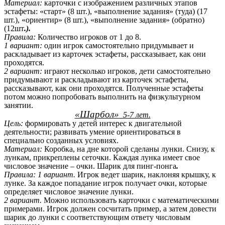
Материал:
карточки с изображением различных этапов
эстафеты: «старт» (8 шт.), «выполнение задания» (туда) (17
шт.), «ориентир» (8 шт.), «выполнение задания» (обратно)
(12шт
.).
Правила:
Количество игроков от 1 до 8.
1 вариант:
один игрок самостоятельно придумывает и
раскладывает из карточек эстафеты, рассказывает, как они
проходятся.
2 вариант:
играют несколько игроков, дети самостоятельно
придумывают и раскладывают из карточек эстафеты,
рассказывают, как они проходятся. Полученные эстафеты
потом можно попробовать выполнить на физкультурном
занятии.
«Шарбол»
5-7 лет.
Цель:
формировать у детей интерес к двигательной
деятельности; развивать умение ориентироваться в
специально созданных условиях.
Материал:
Коробка, на дне которой сделаны лунки. Снизу, к
лункам, прикреплены сеточки. Каждая лунка имеет свое
числовое значение – очки. Шарик для пинг-понга
.
Правила: 1 вариант.
Игрок ведет шарик, наклоняя крышку, к
лунке. За каждое попадание игрок получает очки, которые
определяет числовое значение лунки.
2 вариант.
Можно использовать карточки с математическими
примерами. Игрок должен сосчитать пример, а затем довести
шарик до лунки с соответствующим ответу числовым