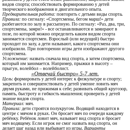
видов спорта; способствовать формированию у детей
творческого воображения и двигательного опыта.
Предварительная работа:
повторить с детьми виды спорта
.
Правила:
по сигналу: «Спортсмены, бегом марш!» дети
разбегаются по залу в рассыпную. По сигналу: «Раз, два, три,
спортсмены, замри!» - все останавливаются и замирают в
позе, по которой можно определить каким видом спорта
занимается спортсмен. Взрослый (или ведущий) быстро
проходит по залу, а дети называют, какого спортсмена они
изобразили. При повторении игры дети изображают другого
спортсмена.
Усложнение:
назвать сначала вид спорта, а затем спортсмена,
который им занимается. Например, прыжки в высоту –
прыгун, волейбол – волейболист.
«Отвечай быстро»
5-7 лет.
Цель
: формировать у детей интерес к физкультуре и спорту;
закрепить и совершенствовать у детей умение ловить мяч
двумя руками, не прижимая к себе; развивать общий кругозор,
память, быстроту и гибкость мышления; проверить у детей
знание видов спорта.
Материал:
мяч.
Правила:
дети строятся полукругом. Водящий находится в
центре с мячом в руках. Он бросает мяч по очереди каждому
ребёнку. Ребёнок ловит мяч, называет вид спорта и бросает
мяч водящему. Если игрок не смог назвать вид спорта, он
делает шаг назад или выбывает из игры.
Варианты