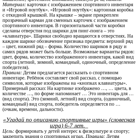
Материал:
карточки с изображением спортивного инвентаря
и «Игровой ноутбук». «Игровой ноутбук»: картонная коробка
с откидной крышкой. На крышке – экране прикреплен
прозрачный карман для сменных карточек с изображением
спортивного инвентаря. В горизонтальной части коробки
сделаны отверстия под шарики для пинг-понга – это
«клавиатура». Шарики свободно вращаются в отверстиях. На
каждом шарике обозначение признака предмета: верхний ряд
– цвет, нижний ряд – форма. Количество шариков в ряду и
самих рядов может быть больше. Возможные варианты рядов:
цвет, форма, количество изображенного инвентаря, какой вид
спорта (летний, зимний, командный, одиночный, определение
победителя).
Правила:
Детям предлагается рассказать о спортивном
инвентаре. Ребёнок составляет свой рассказ, с помощью
символов, которые изображены на «кнопках клавиатуры».
Примерный рассказ: На картинке изображено …, … цвета, в
количестве …, по форме напоминает … Это инвентарь для …
(вид спорта). Это (зимний, летний) вид спорта, (одиночный,
командный) вид спорта, победитель определяется по …
(очкам, времени, дальности).
«Угадай по описанию спортивные игры» (словесная
игра) 6-7 лет.
Цель:
формировать у детей интерес к физкультуре и спорту;
закрепить знания о спортивных играх.
Правила:
Детям