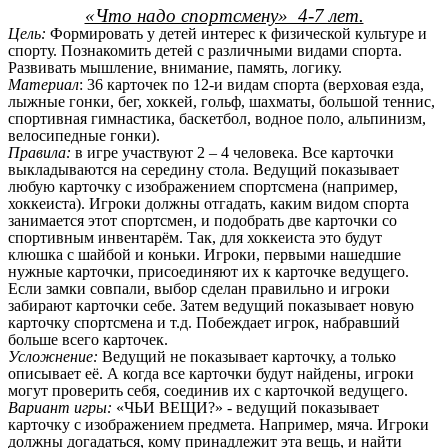
«Что надо спортсмену» 4-7 лет.
Цель:
Формировать у детей интерес к физической культуре и
спорту. Познакомить детей с различными видами спорта.
Развивать мышление, внимание, память, логику.
Материал
: 36 карточек по 12-и видам спорта (верховая езда,
лыжные гонки, бег, хоккей, гольф, шахматы, большой теннис,
спортивная гимнастика, баскетбол, водное поло, альпинизм,
велосипедные гонки).
Правила:
в игре участвуют 2 – 4 человека. Все карточки
выкладываются на середину стола. Ведущий показывает
любую карточку с изображением спортсмена (например,
хоккеиста). Игроки должны отгадать, каким видом спорта
занимается этот спортсмен, и подобрать две карточки со
спортивным инвентарём. Так, для хоккеиста это будут
клюшка с шайбой и коньки. Игроки, первыми нашедшие
нужные карточки, присоединяют их к карточке ведущего.
Если замки совпали, выбор сделан правильно и игроки
забирают карточки себе. Затем ведущий показывает новую
карточку спортсмена и т.д. Побеждает игрок, набравший
больше всего карточек.
Усложнение:
Ведущий не показывает карточку, а только
описывает её. А когда все карточки будут найдены, игроки
могут проверить себя, соединив их с карточкой ведущего.
Вариант игры:
«ЧЬИ ВЕЩИ?» - ведущий показывает
карточку с изображением предмета. Например, мяча. Игроки
должны догадаться, кому принадлежит эта вещь, и найти