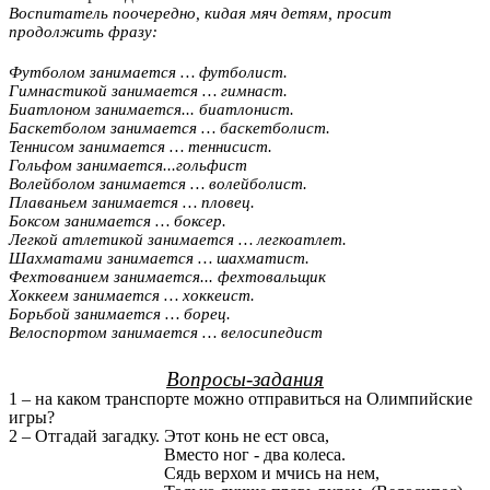
Воспитатель поочередно, кидая мяч детям, просит
продолжить фразу:
Футболом занимается … футболист.
Гимнастикой занимается … гимнаст.
Биатлоном занимается... биатлонист.
Баскетболом занимается … баскетболист.
Теннисом занимается … теннисист.
Гольфом занимается...гольфист
Волейболом занимается … волейболист.
Плаваньем занимается … пловец.
Боксом занимается … боксер.
Легкой атлетикой занимается … легкоатлет.
Шахматами занимается … шахматист.
Фехтованием занимается... фехтовальщик
Хоккеем занимается … хоккеист.
Борьбой занимается … борец.
Велоспортом занимается … велосипедист
Вопросы-задания
1 – на каком транспорте можно отправиться на Олимпийские
игры?
2 – Отгадай загадку. Этот конь не ест овса,
Вместо ног - два колеса.
Сядь верхом и мчись на нем,