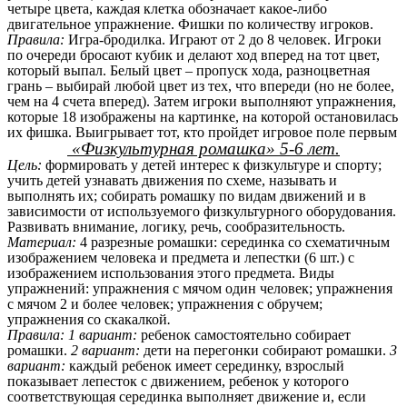
четыре цвета, каждая клетка обозначает какое-либо
двигательное упражнение. Фишки по количеству игроков.
Правила:
Игра-бродилка. Играют от 2 до 8 человек. Игроки
по очереди бросают кубик и делают ход вперед на тот цвет,
который выпал. Белый цвет – пропуск хода, разноцветная
грань – выбирай любой цвет из тех, что впереди (но не более,
чем на 4 счета вперед). Затем игроки выполняют упражнения,
которые 18 изображены на картинке, на которой остановилась
их фишка. Выигрывает тот, кто пройдет игровое поле первым
«Физкультурная ромашка» 5-6 лет.
Цель:
формировать у детей интерес к физкультуре и спорту;
учить детей узнавать движения по схеме, называть и
выполнять их; собирать ромашку по видам движений и в
зависимости от используемого физкультурного оборудования.
Развивать внимание, логику, речь, сообразительность.
Материал:
4 разрезные ромашки: серединка со схематичным
изображением человека и предмета и лепестки (6 шт.) с
изображением использования этого предмета. Виды
упражнений: упражнения с мячом один человек; упражнения
с мячом 2 и более человек; упражнения с обручем;
упражнения со скакалкой
.
Правила:
1 вариант:
ребенок самостоятельно собирает
ромашки.
2 вариант:
дети на перегонки собирают ромашки.
3
вариант:
каждый ребенок имеет серединку, взрослый
показывает лепесток с движением, ребенок у которого
соответствующая серединка выполняет движение и, если