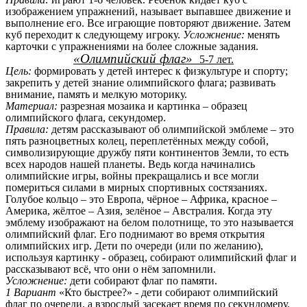
изображением упражнений, называет выпавшее движение и
выполнение его. Все играющие повторяют движение. Затем
куб переходит к следующему игроку.
Усложнение:
менять
карточки с упражнениями на более сложные задания.
«Олимпийский флаг»
5-7 лет.
Цель:
формировать у детей интерес к физкультуре и спорту;
закрепить у детей знание олимпийского флага; развивать
внимание, память и мелкую моторику.
Материал:
разрезная мозаика и картинка – образец
олимпийского флага, секундомер.
Правила:
детям рассказывают об олимпийской эмблеме – это
пять разноцветных колец, переплетённых между собой,
символизирующие дружбу пяти континентов Земли, то есть
всех народов нашей планеты. Ведь когда начинались
олимпийские игры, войны прекращались и все могли
помериться силами в мирных спортивных состязаниях.
Голубое кольцо – это Европа, чёрное – Африка, красное –
Америка, жёлтое – Азия, зелёное – Австралия. Когда эту
эмблему изображают на белом полотнище, то это называется
олимпийский флаг. Его поднимают во время открытия
олимпийских игр. Дети по очереди (или по желанию),
используя картинку - образец, собирают олимпийский флаг и
рассказывают всё, что они о нём запомнили.
Усложнение:
дети собирают флаг по памяти.
1 Вариант
«Кто быстрее?» - дети собирают олимпийский
флаг по очереди, а взрослый засекает время по секундомеру.