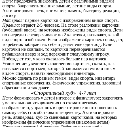
Цель:
продолжать знакомить детей с различными видами
спорта. Закреплять знания: зимние, летние виды спорта.
Активизировать речь, внимание, память, быстроту реакции,
логику.
Материал:
парные карточки с изображением видов спорта.
Правила:
играют 2-5 человек. На столе разложены карточки
(рубашкой вверх), на которых изображены виды спорта. Дети
по очереди переворачивают по 2 карточки, называют, какой
вид спорта изображен. Если изображения карточек совпадает,
то ребенок забирает их себе и делает еще один ход. Если
карточки не совпали, то карточки переворачиваются
рубашками вверх и ход переходит следующему игроку.
Побеждает тот, у кого оказалось больше пар карточек.
Усложнение: увеличить количество карточек, сказать, как
называется спортсмен, который занимается тем или иным
видом спорта, назвать необходимый инвентарь.
Можно сделать по разным темам: виды спорта, инвентарь,
спортивные сооружения, физические упражнения, здоровый
образ жизни и так далее
«Спортивный куб» 4-7 лет
Цель:
формировать у детей интерес к физкультуре; закреплять
умения выполнять движения по схематическому
изображению, упражнять в ориентировке по отношению к
самому себе, способствовать творчеству. Активизировать
речь.
Материал:
куб со сменными карточками, на которых
изображены физические упражнения (знакомые детям).
Правила:
играют 1-6 человек. Ребенок кидает куб с