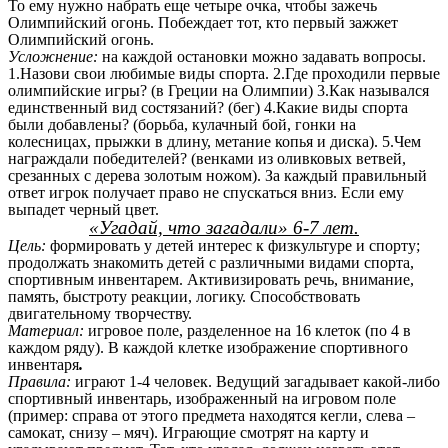
То ему нужно набрать еще четыре очка, чтобы зажечь
Олимпийский огонь. Побеждает тот, кто первый зажжет
Олимпийский огонь.
Усложнение:
на каждой остановки можно задавать вопросы.
1.Назови свои любимые виды спорта. 2.Где проходили первые
олимпийские игры? (в Греции на Олимпии) 3.Как назывался
единственный вид состязаний? (бег) 4.Какие виды спорта
были добавлены? (борьба, кулачный бой, гонки на
колесницах, прыжки в длину, метание копья и диска). 5.Чем
награждали победителей? (венками из оливковых ветвей,
срезанных с дерева золотым ножом). За каждый правильный
ответ игрок получает право не спускаться вниз. Если ему
выпадет черный цвет.
«Угадай, что загадали» 6-7 лет.
Цель:
формировать у детей интерес к физкультуре и спорту;
продолжать знакомить детей с различными видами спорта,
спортивным инвентарем. Активизировать речь, внимание,
память, быстроту реакции, логику. Способствовать
двигательному творчеству.
Материал:
игровое поле, разделенное на 16 клеток (по 4 в
каждом ряду). В каждой клетке изображение спортивного
инвентаря
.
Правила:
играют 1-4 человек. Ведущий загадывает какой-либо
спортивный инвентарь, изображенный на игровом поле
(пример: справа от этого предмета находятся кегли, слева –
самокат, снизу – мяч). Играющие смотрят на карту и