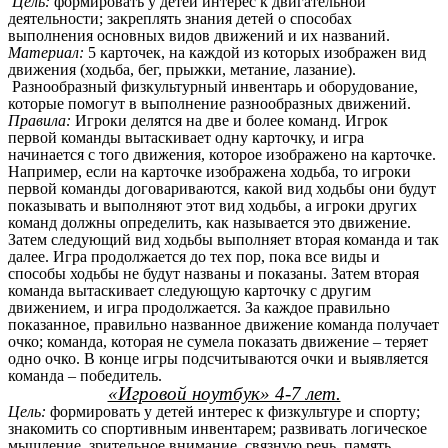
Цель:
формировать у детей интерес к двигательной
деятельности; закреплять знания детей о способах
выполнения основных видов движений и их названий.
Материал:
5 карточек, на каждой из которых изображен вид
движения (ходьба, бег, прыжки, метание, лазание).
Разнообразный физкультурный инвентарь и оборудование,
которые помогут в выполнение разнообразных движений.
Правила:
Игроки делятся на две и более команд. Игрок
первой команды вытаскивает одну карточку, и игра
начинается с того движения, которое изображено на карточке.
Например, если на карточке изображена ходьба, то игроки
первой команды договариваются, какой вид ходьбы они будут
показывать и выполняют этот вид ходьбы, а игроки других
команд должны определить, как называется это движение.
Затем следующий вид ходьбы выполняет вторая команда и так
далее. Игра продолжается до тех пор, пока все виды и
способы ходьбы не будут названы и показаны. Затем вторая
команда вытаскивает следующую карточку с другим
движением, и игра продолжается. За каждое правильно
показанное, правильно названное движение команда получает
очко; команда, которая не сумела показать движение – теряет
одно очко. В конце игры подсчитываются очки и выявляется
команда – победитель.
«Игровой ноутбук» 4-7 лет.
Цель:
формировать у детей интерес к физкультуре и спорту;
знакомить со спортивным инвентарем; развивать логическое
мышление, зрительное внимание, связную речь, память.