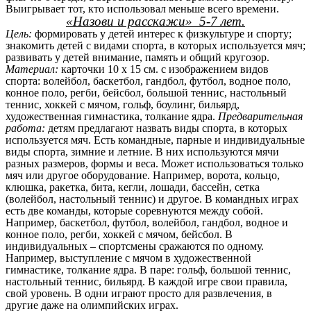
Выигрывает тот, кто использовал меньше всего времени.
«Назови и расскажи» 5-7 лет.
Цель:
формировать у детей интерес к физкультуре и спорту;
знакомить детей с видами спорта, в которых используется мяч;
развивать у детей внимание, память и общий кругозор.
Материал:
карточки 10 х 15 см. с изображением видов
спорта: волейбол, баскетбол, гандбол, футбол, водное поло,
конное поло, регби, бейсбол, большой теннис, настольный
теннис, хоккей с мячом, гольф, боулинг, бильярд,
художественная гимнастика, толкание ядра.
Предварительная
работа:
детям предлагают назвать виды спорта, в которых
используется мяч. Есть командные, парные и индивидуальные
виды спорта, зимние и летние. В них используются мячи
разных размеров, формы и веса. Может использоваться только
мяч или другое оборудование. Например, ворота, кольцо,
клюшка, ракетка, бита, кегли, лошади, бассейн, сетка
(волейбол, настольный теннис) и другое. В командных играх
есть две команды, которые соревнуются между собой.
Например, баскетбол, футбол, волейбол, гандбол, водное и
конное поло, регби, хоккей с мячом, бейсбол. В
индивидуальных – спортсмены сражаются по одному.
Например, выступление с мячом в художественной
гимнастике, толкание ядра. В паре: гольф, большой теннис,
настольный теннис, бильярд. В каждой игре свои правила,
свой уровень. В одни играют просто для развлечения, в
другие даже на олимпийских играх.