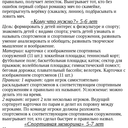
правильно, получает лепесток. Выигрывает тот, кто без
ошибок первый собрал ромашку мяч по скамейке,
перепрыгнуть верёвку (скакалку, линию), подбрасывать и
ловить мяч.
«Кому что нужно?» 5-6 лет
Цель:
формировать у детей интерес к физкультуре и спорту;
знакомить детей с видами спорта; учить детей узнавать и
называть спортсменов и спортивные сооружения, развивать
умение анализировать и обобщать; развивать творческое
мышление и воображение.
Материал:
карточки с изображением спортивных
сооружений (11 шт.): хоккейная площадка; теннисный корт;
футбольное поле; баскетбольная площадка; каток; сектор для
прыжков; волейбольная площадка; гимнастический помост;
беговая дорожка; плавательный бассейн; велотрек. Карточки с
изображением спортсменов (11 шт.)
Правила:
1 вариант:
один игрок самостоятельно
раскладывает спортсменов к соответствующим спортивным
сооружениям и правильно их называют.
Усложнение:
можно
делать это на время.
2 вариант:
играют 2 или несколько игроков. Ведущий
сортирует карточки по парам и делит их поровну между
игроками. По команде игроки должны разложить
спортсменов к соответствующим спортивным сооружениям,
выигрывает тот, кто сделал быстрее и правильно назвал.
«Спортивная меморина»
5-7 лет