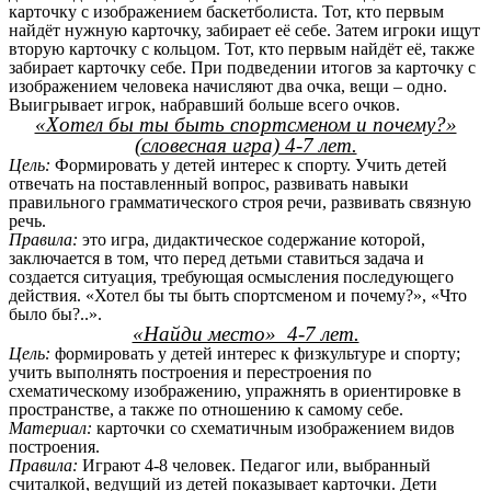
карточку с изображением баскетболиста. Тот, кто первым
найдёт нужную карточку, забирает её себе. Затем игроки ищут
вторую карточку с кольцом. Тот, кто первым найдёт её, также
забирает карточку себе. При подведении итогов за карточку с
изображением человека начисляют два очка, вещи – одно.
Выигрывает игрок, набравший больше всего очков.
«Хотел бы ты быть спортсменом и почему?»
(словесная игра) 4-7 лет.
Цель:
Формировать у детей интерес к спорту. Учить детей
отвечать на поставленный вопрос, развивать навыки
правильного грамматического строя речи, развивать связную
речь.
Правила:
это игра, дидактическое содержание которой,
заключается в том, что перед детьми ставиться задача и
создается ситуация, требующая осмысления последующего
действия. «Хотел бы ты быть спортсменом и почему?», «Что
было бы?..».
«Найди место» 4-7 лет.
Цель:
формировать у детей интерес к физкультуре и спорту;
учить выполнять построения и перестроения по
схематическому изображению, упражнять в ориентировке в
пространстве, а также по отношению к самому себе.
Материал:
карточки со схематичным изображением видов
построения.
Правила:
Играют 4-8 человек. Педагог или, выбранный
считалкой, ведущий из детей показывает карточки. Дети