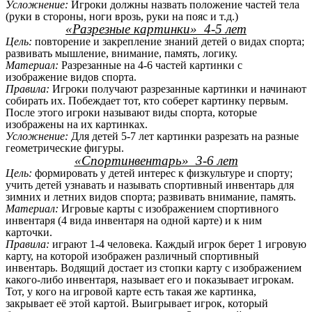
Усложнение:
Игроки должны назвать положение частей тела
(руки в стороны, ноги врозь, руки на пояс и т.д.)
«Разрезные картинки» 4-5 лет
Цель:
повторение и закрепление знаний детей о видах спорта;
развивать мышление, внимание, память, логику.
Материал:
Разрезанные на 4-6 частей картинки с
изображение видов спорта.
Правила:
Игроки получают разрезанные картинки и начинают
собирать их. Побеждает тот, кто соберет картинку первым.
После этого игроки называют виды спорта, которые
изображены на их картинках.
Усложнение:
Для детей 5-7 лет картинки разрезать на разные
геометрические фигуры.
«Спортинвентарь» 3-6 лет
Цель:
формировать у детей интерес к физкультуре и спорту;
учить детей узнавать и называть спортивный инвентарь для
зимних и летних видов спорта; развивать внимание, память.
Материал:
Игровые карты с изображением спортивного
инвентаря (4 вида инвентаря на одной карте) и к ним
карточки.
Правила:
играют 1-4 человека. Каждый игрок берет 1 игровую
карту, на которой изображен различный спортивный
инвентарь. Водящий достает из стопки карту с изображением
какого-либо инвентаря, называет его и показывает игрокам.
Тот, у кого на игровой карте есть такая же картинка,
закрывает её этой картой. Выигрывает игрок, который