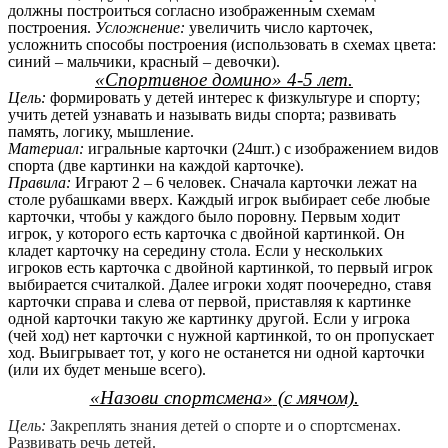
должны построиться согласно изображенным схемам
построения.
Усложнение:
увеличить число карточек,
усложнить способы построения (использовать в схемах цвета:
синий – мальчики, красный – девочки).
«Спортивное домино» 4-5 лет.
Цель:
формировать у детей интерес к физкультуре и спорту;
учить детей узнавать и называть виды спорта; развивать
память, логику, мышление.
Материал:
игральные карточки (24шт.) с изображением видов
спорта (две картинки на каждой карточке).
Правила:
Играют 2 – 6 человек. Сначала карточки лежат на
столе рубашками вверх. Каждый игрок выбирает себе любые
карточки, чтобы у каждого было поровну. Первым ходит
игрок, у которого есть карточка с двойной картинкой. Он
кладет карточку на середину стола. Если у нескольких
игроков есть карточка с двойной картинкой, то первый игрок
выбирается считалкой. Далее игроки ходят поочередно, ставя
карточки справа и слева от первой, приставляя к картинке
одной карточки такую же картинку другой. Если у игрока
(чей ход) нет карточки с нужной картинкой, то он пропускает
ход. Выигрывает тот, у кого не останется ни одной карточки
(или их будет меньше всего).
«Назови спортсмена»
(с мячом).
Цель:
Закреплять знания детей о спорте и о спортсменах.
Развивать речь детей.