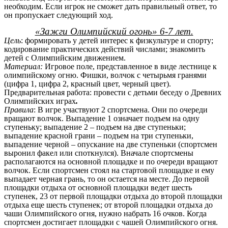
необходим. Если игрок не сможет дать правильный ответ, то
он пропускает следующий ход.
«Зажги Олимпийский огонь» 6-7 лет.
Цель
: формировать у детей интерес к физкультуре и спорту;
кодирование практических действий числами; знакомить
детей с Олимпийским движением.
Материал:
Игровое поле, представленное в виде лестнице к
олимпийскому огню. Фишки, волчок с четырьмя гранями
(цифра 1, цифра 2, красный цвет, черный цвет).
Предварительная работа: провести с детьми беседу о Древних
Олимпийских играх
.
Правила
: В игре участвуют 2 спортсмена. Они по очереди
вращают волчок. Выпадение 1 означает подъем на одну
ступеньку; выпадение 2 – подъем на две ступеньки;
выпадение красной грани – подъем на три ступеньки,
выпадение черной – опускание на две ступеньки (спортсмен
выронил факел или споткнулся). Вначале спортсмены
располагаются на основной площадке и по очереди вращают
волчок. Если спортсмен стоял на стартовой площадке и ему
выпадает черная грань, то он остается на месте. До первой
площадки отдыха от основной площадки ведет шесть
ступенек, 23 от первой площадки отдыха до второй площадки
отдыха еще шесть ступенек; от второй площадки отдыха до
чаши Олимпийского огня, нужно набрать 16 очков. Когда
спортсмен достигает площадки с чашей Олимпийского огня.