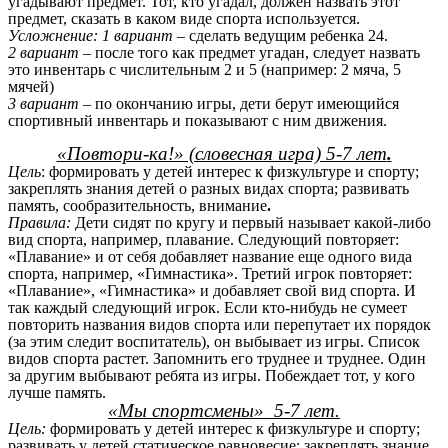
угадывают предмет. Тот, кто угадал, должен назвать этот
предмет, сказать в каком виде спорта используется.
Усложнение: 1 вариант
– сделать ведущим ребенка 24.
2 вариант
– после того как предмет угадан, следует назвать
это инвентарь с числительным 2 и 5 (например: 2 мяча, 5
мячей)
3 вариант
– по окончанию игры, дети берут имеющийся
спортивный инвентарь и показывают с ним движения.
«Повтори-ка!» (словесная игра) 5-7 лет
.
Цель
: формировать у детей интерес к физкультуре и спорту;
закреплять знания детей о разных видах спорта; развивать
память, сообразительность, внимание
.
Правила:
Дети сидят по кругу и первый называет какой-либо
вид спорта, например, плавание. Следующий повторяет:
«Плавание» и от себя добавляет название еще одного вида
спорта, например, «Гимнастика». Третий игрок повторяет:
«Плавание», «Гимнастика» и добавляет свой вид спорта. И
так каждый следующий игрок. Если кто-нибудь не сумеет
повторить названия видов спорта или перепутает их порядок
(за этим следит воспитатель), он выбывает из игры. Список
видов спорта растет. Запомнить его труднее и труднее. Один
за другим выбывают ребята из игры. Побеждает тот, у кого
лучше память.
«Мы спортсмены» 5-7 лет.
Цель:
формировать у детей интерес к физкультуре и спорту;
развивать у детей статическое равновесие; закреплять знание