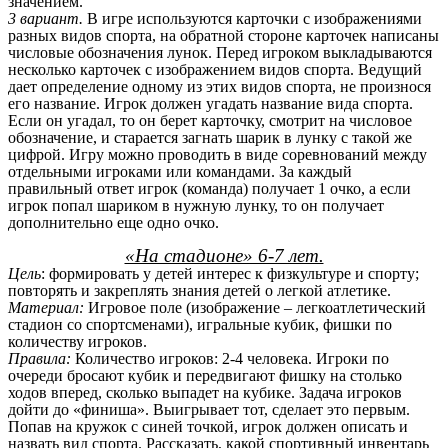
значением.
3 вариант.
В игре используются карточки с изображениями
разных видов спорта, на обратной стороне карточек написаны
числовые обозначения лунок. Перед игроком выкладываются
несколько карточек с изображением видов спорта. Ведущий
дает определение одному из этих видов спорта, не произнося
его название. Игрок должен угадать название вида спорта.
Если он угадал, то он берет карточку, смотрит на числовое
обозначение, и старается загнать шарик в лунку с такой же
цифрой. Игру можно проводить в виде соревнований между
отдельными игроками или командами. За каждый
правильный ответ игрок (команда) получает 1 очко, а если
игрок попал шариком в нужную лунку, то он получает
дополнительно еще одно очко.
«На стадионе» 6-7 лет.
Цель
: формировать у детей интерес к физкультуре и спорту;
повторять и закреплять знания детей о легкой атлетике.
Материал:
Игровое поле (изображение – легкоатлетический
стадион со спортсменами), игральные кубик, фишки по
количеству игроков.
Правила:
Количество игроков: 2-4 человека. Игроки по
очереди бросают кубик и передвигают фишку на столько
ходов вперед, сколько выпадет на кубике. Задача игроков
дойти до «финиша». Выигрывает тот, сделает это первым.
Попав на кружок с синей точкой, игрок должен описать и
назвать вид спорта. Рассказать, какой спортивный инвентарь