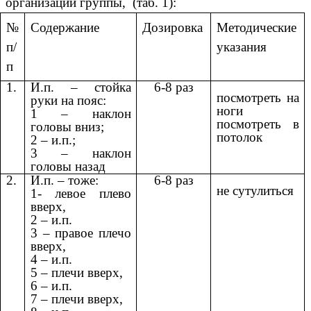
организации группы,
(таб. 1):
№
Содержание
Дозировка
Методические
п/
указания
п
1.
И.п. – стойка
6-8 раз
посмотреть на
руки на пояс:
ноги
1 – наклон
посмотреть в
головы вниз;
потолок
2 – и.п.;
3 – наклон
головы назад
2.
И.п. – тоже:
6-8 раз
не сутулиться
1- левое плево
вверх,
2 – и.п.
3 – правое плечо
вверх,
4 – и.п.
5 – плечи вверх,
6 – и.п.
7 – плечи вверх,