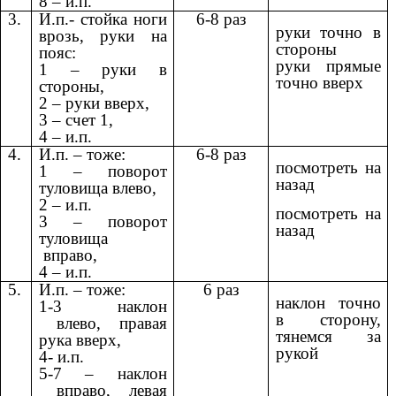
8 – и.п.
3.
И.п.- стойка ноги
6-8 раз
руки точно в
врозь, руки на
стороны
пояс:
руки прямые
1 – руки в
точно вверх
стороны,
2 – руки вверх,
3 – счет 1,
4 – и.п.
4.
И.п. – тоже:
6-8 раз
посмотреть на
1 – поворот
назад
туловища влево,
2 – и.п.
посмотреть на
3 – поворот
назад
туловища
вправо,
4 – и.п.
5.
И.п. – тоже:
6 раз
наклон точно
1-3 наклон
в сторону,
влево, правая
тянемся за
рука вверх,
рукой
4- и.п.
5-7 – наклон
вправо, левая