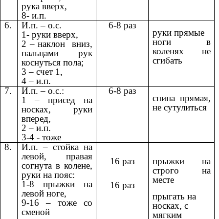
рука вверх,
8- и.п.
6.
И.п. – о.с.
6-8 раз
руки прямые
1- руки вверх,
ноги в
2 – наклон вниз,
коленях не
пальцами рук
сгибать
коснуться пола;
3 – счет 1,
4 – и.п.
7.
И.п. – о.с.:
6-8 раз
спина прямая,
1 – присед на
не сутулиться
носках, руки
вперед,
2 – и.п.
3-4 - тоже
8.
И.п. – стойка на
левой, правая
16 раз
прыжки на
согнута в колене,
строго на
руки на пояс:
месте
1-8 прыжки на
16 раз
левой ноге,
прыгать на
9-16 – тоже со
носках, с
сменой
мягким