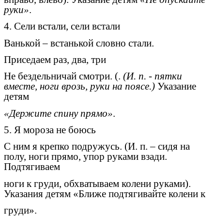
руки»
.
4. Сели встали, сели встали
Ванькой – встанькой словно стали.
Приседаем раз, два, три
Не бездельничай смотри. (.
(И. п. - пятки
вместе, ноги врозь, руки на поясе.)
Указание
детям
«Держите спину прямо»
.
5. Я мороза не боюсь
С ним я крепко подружусь. (И. п. – сидя на
полу, ноги прямо, упор руками взади.
Подтягиваем
ноги к груди, обхватываем колени руками).
Указания детям «Ближе подтягивайте колени к
груди».