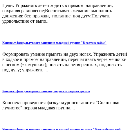
Цели: Упражнять детей ходить в прямом направлении,
сохраняя равновесие;Воспитывать желание выполнять
движения: бег, прыжки, ползание под дугу;Получать
удовольствие от выпо...
Конспект физкультурного занятия в младшей группе "В гости к зайке"
Формировать умение прыгать на двух ногах. Упражнять детей
в ходьбе в прямом направлении, перешагивать через мешочки
с песком («камушки»); ползать на четвереньках, подползать
под дугу; упражнять ...
Конспект физкультурного занятия, первая младшая группа
Конспект проведения физкультурного занятия "Солнышко
лучистое",первая младшая группа....
Конспект физкультурного занятия в младшей группе по теме "Выпал беленький