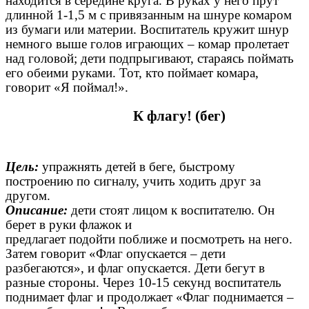
находится в середине круга. В руках у него прут
длинной 1-1,5 м с привязанным на шнуре комаром
из бумаги или материи. Воспитатель кружит шнур
немного выше голов играющих – комар пролетает
над головой; дети подпрыгивают, стараясь поймать
его обеими руками. Тот, кто поймает комара,
говорит «Я поймал!».
К флагу! (бег)
Цель:
упражнять детей в беге, быстрому
построению по сигналу, учить ходить друг за
другом.
Описание:
дети стоят лицом к воспитателю. Он
берет в руки флажок и
предлагает подойти поближе и посмотреть на него.
Затем говорит «Флаг опускается – дети
разбегаются», и флаг опускается. Дети бегут в
разные стороны. Через 10-15 секунд воспитатель
поднимает флаг и продолжает «Флаг поднимается –