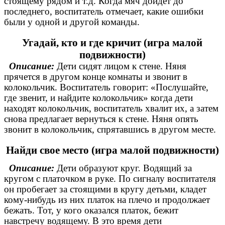
стоящему рядом и т.д. Когда мяч дойдет до
последнего, воспитатель отмечает, какие ошибки
были у одной и другой команды.
Угадай, кто и где кричит (игра малой
подвижности)
Описание:
Дети сидят лицом к стене. Няня
прячется в другом конце комнаты и звонит в
колокольчик. Воспитатель говорит: «Послушайте,
где звенит, и найдите колокольчик» когда дети
находят колокольчик, воспитатель хвалит их, а затем
снова предлагает вернуться к стене. Няня опять
звонит в колокольчик, спрятавшись в другом месте.
Найди свое место (игра малой подвижности)
Описание:
Дети образуют круг. Водящий за
кругом с платочком в руке. По сигналу воспитателя
он пробегает за стоящими в кругу детьми, кладет
кому-нибудь из них платок на плечо и продолжает
бежать. Тот, у кого оказался платок, бежит
навстречу водящему. В это время дети