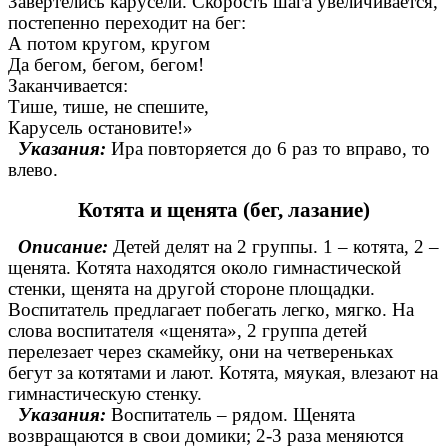
Завертелись карусели. Скорость шага увеличивается,
постепенно переходит на бег:
А потом кругом, кругом
Да бегом, бегом, бегом!
Заканчивается:
Тише, тише, не спешите,
Карусель остановите!»
Указания:
Ира повторяется до 6 раз то вправо, то
влево.
Котята и щенята (бег, лазание)
Описание:
Детей делят на 2 группы. 1 – котята, 2 –
щенята. Котята находятся около гимнастической
стенки, щенята на другой стороне площадки.
Воспитатель предлагает побегать легко, мягко. На
слова воспитателя «щенята», 2 группа детей
перелезает через скамейку, они на четвереньках
бегут за котятами и лают. Котята, мяукая, влезают на
гимнастическую стенку.
Указания:
Воспитатель – рядом. Щенята
возвращаются в свои домики; 2-3 раза меняются