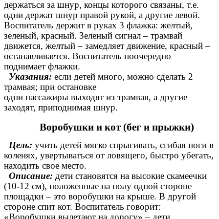
держаться за шнур, концы которого связаны, т.е.
одни держат шнур правой рукой, а другие левой.
Воспитатель держит в руках 3 флажка: желтый,
зеленый, красный. Зеленый сигнал – трамвай
движется, желтый – замедляет движение, красный –
останавливается. Воспитатель поочередно
поднимает флажки.
Указания:
если детей много, можно сделать 2
трамвая; при остановке
одни пассажиры выходят из трамвая, а другие
заходят, приподнимая шнур.
Воробушки и кот (бег и прыжки)
Цель:
учить детей мягко спрыгивать, сгибая ноги в
коленях, увертываться от ловящего, быстро убегать,
находить свое место.
Описание:
дети становятся на высокие скамеечки
(10-12 см), положенные на полу одной стороне
площадки – это воробушки на крыше. В другой
стороне спит кот. Воспитатель говорит:
«Воробушки вылетают на дорогу» – дети