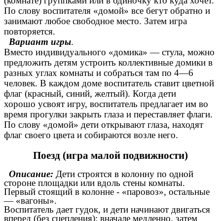
(комнате) группками или в одиночку кто куда хочет.
По слову воспитателя «домой» все бегут обратно и
занимают любое свободное место. Затем игра
повторяется.
Вариант игры
.
Вместо индивидуального «домика» — стула, можно
предложить детям устроить коллективные домики в
разных углах комнаты и собраться там по 4—6
человек. В каждом доме воспитатель ставит цветной
флаг (красный, синий, желтый). Когда дети
хорошо усвоят игру, воспитатель предлагает им во
время прогулки закрыть глаза и переставляет флаги.
По слову «домой» дети открывают глаза, находят
флаг своего цвета и собираются возле него.
Поезд (игра малой подвижности)
Описание:
Дети строятся в колонну по одной
стороне площадки или вдоль стены комнаты.
Первый стоящий в колонне - «паровоз», остальные
— «вагоны».
Воспитатель дает гудок, и дети начинают двигаться
вперед (без сцепления); вначале медленно, затем