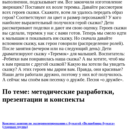
выполнении, подсказывает им. Все закончили изготовление
зверюшек? Поставьте их возле теремка. Давайте рассмотрим
всех героев сказки. Скажите, всем ли удалось передать образ
героя? Соответствуют ли цвет и размер персонажей? У кого
наиболее выразительный получился герой сказки? Дети
рассматривают поделки и дают им свою оценку. Героев сказки
вы сделали, теремок у нас с вами готов. Теперь мы смело идти
к малышам и показывать им сказку. Но сначала давайте
вспомним сказку, как герои говорили (распределение ролей).
После занятия (вечером или на следующий день): Дети
драматизируют сказку «Теремок» для малышей. Воспитатель:
-Ребятки вам понравилась наша сказка? А вы хотите, чтоб мы
к вам пришли с другой сказкой? Какую вы хотели бы увидеть
сказку? А этих героев мы дарим вам. Правда, они красивые?
Наши дети работали дружно, поэтому у них всё получилось.
А сейчас мы споём вам песенку о дружбе. Песня «о дружбе».
По теме: методические разработки,
презентации и конспекты
Конспект занятия по экспериментированию с бумагой «Волшебница бумага»
(старшая группа)