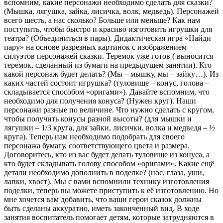
вспомним, какие персонажи необходимо сделать для сказки?
(Мышка, лягушка, зайка, лисичка, волк, медведь). Персонажей
всего шесть, а нас сколько? Больше или меньше? Как нам
поступить, чтобы быстро и красиво изготовить игрушки для
театра? (Объединиться в пары). Дидактическая игра «Найди
пару» на основе разрезных картинок с изображением
силуэтов персонажей сказки. Теремок уже готов ( выносится
теремок, сделанный из бумаги на предыдущем занятии). Кто
какой персонаж будет делать? (Мы – мышку, мы – зайку…). Из
каких частей состоит игрушка? (туловище – конус, голова –
складывается способом «оригами»). Давайте вспомним, что
необходимо для получения конуса? (Нужен круг). Наши
персонажи разные по величине. Что нужно сделать с кругом,
чтобы получить конусы разной высоты? (для мышки и
лягушки – 1/3 круга, для зайки, лисички, волка и медведя – ½
круга). Теперь нам необходимо подобрать для своего
персонажа бумагу, соответствующего цвета и размера.
Договоритесь, кто из вас будет делать туловище из конуса, а
кто будет складывать голову способом «оригами». Какие ещё
детали необходимо дополнить в поделке? (нос, глаза, уши,
лапки, хвост). Мы с вами вспомнили технику изготовления
поделки, теперь вы можете приступить к её изготовлению. Но
мне хочется вам добавить, что ваши герои сказок должны
быть сделаны аккуратно, иметь законченный вид. В ходе
занятия воспитатель помогает детям, которые затрудняются в