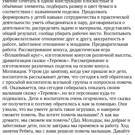
умение сочетать в одной конструкции плоскостные и
объёмные элементы, подбирать размер и цвет бумаги в
соответствии с назначением поделки. Продолжать
формировать у детей навыки сотрудничества в практической
деятельности: уметь объединяться в пару, договариваться о
деятельности, распределять задачи и материалы, представлять
общий результат, сообща убирать рабочее место. Воспитывать
доброжелательное отношение друг к другу, аккуратность в
работе, заботливое отношение к младшим. Предварительная
работа: Рассматривание конуса, дидактическая игра
«Волшебный круг», изготовление конусов различной высоты,
драматизация сказки «Теремок». Рассматривание и
изготовление различных поделок на основе конуса.
Мотивация. Утром (до занятия), когда уже пришли все дети,
воспитатель рассказывает детям, что сегодня к ней обратилась
с просьбой воспитатель ясельной группы и попросила помочь
ей. Оказывается, она сегодня собиралась показать своим
малышам сказку «Теремок», но все персонажи куда-то
подевались. Дети и воспитатель очень огорчились, что сказка
не получится и поэтому обратились к нам за помощью. Они
узнали, что вы умеете делать такие игрушки, и наверное
сможете помочь. Вы хотите помочь малышам? А как вы
думаете, мы сможем им помочь? (Да). Молодцы, вы добрые и
заботливые дети, после завтрака мы примемся за работу. Ход
занятия Ребята, мы с вами решили помочь малышам. Давайте