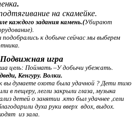
енка
.
подтягивание на скамейке.
зле каждого задания камень.(
Убирают
орудование).
 подобрались к добыче сейчас мы выберем
отника.
 Подвижная игра
ша цель: Поймать –У добычи убежать.
дведи, Кенгуру. Волки.
к вы думаете охота была удачной ? Дети тихо
ли в пещеру, легли закрыли глаза, музыка
ализ детей о занятии .кто был удачнее ,сели
благодарили духа руки вверх вдох, выдох.
ходят из зала.