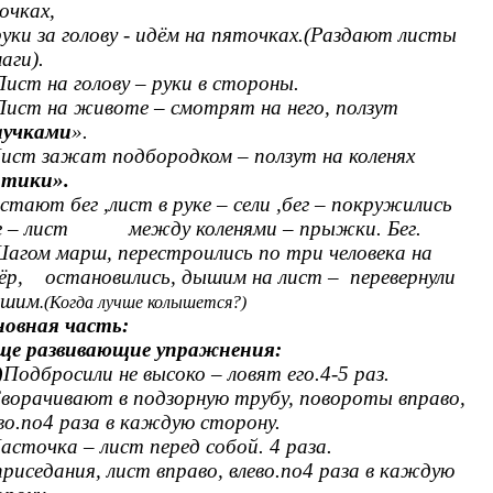
очках,
и за голову - идём на пяточках.(Раздают листы
аги).
Лист на голову – руки в стороны.
Лист на животе – смотрят на него, ползут
аучками
».
ист зажат подбородком – ползут на коленях
отики».
стают бег ,лист в руке – сели ,бег – покружились
ег – лист между коленями – прыжки. Бег.
агом марш, перестроились по три человека на
ёр, остановились, дышим на лист – перевернули
ышим
.(Когда лучше колышется?)
новная часть:
ще развивающие упражнения:
)
Подбросили не высоко – ловят его.4-5 раз.
ворачивают в подзорную трубу, повороты вправо,
во.по4 раза в каждую сторону.
асточка – лист перед собой. 4 раза.
приседания, лист вправо, влево.по4 раза в каждую