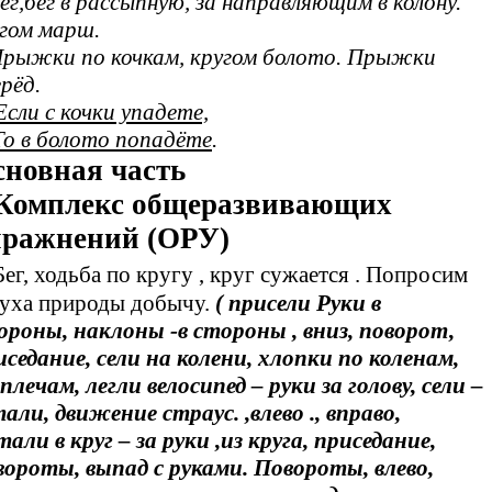
ег,бег в рассыпную, за направляющим в колону.
гом марш.
рыжки по кочкам, кругом болото. Прыжки
рёд.
сли с кочки упадете,
 в болото попадёте
.
сновная часть
.Комплекс общеразвивающих
пражнений (ОРУ)
Бег, ходьба по кругу , круг сужается . Попросим
духа природы добычу.
( присели Руки в
ороны, наклоны -в стороны , вниз, поворот,
иседание, сели на колени, хлопки по коленам,
плечам, легли велосипед – руки за голову, сели –
тали, движение страус. ,влево ., вправо,
али в круг – за руки ,из круга, приседание,
вороты, выпад с руками. Повороты, влево,