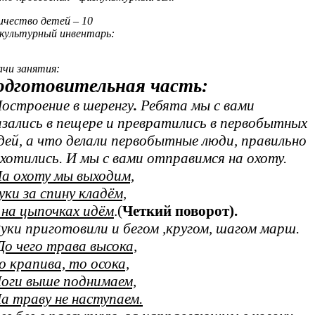
ичество детей – 10
культурный инвентарь:
ачи занятия:
одготовительная часть:
остроение в шеренгу
.
Ребята мы с вами
азались в пещере и превратились в первобытных
дей, а что делали первобытные люди, правильно
охотились. И мы с вами отправимся на охоту.
а охоту мы выходим,
уки за спину кладём,
на цыпочках идём
.(
Четкий поворот).
Руки приготовили и бегом ,кругом, шагом марш.
До чего трава высока,
 крапива, то осока,
ги выше поднимаем,
 траву не наступаем.