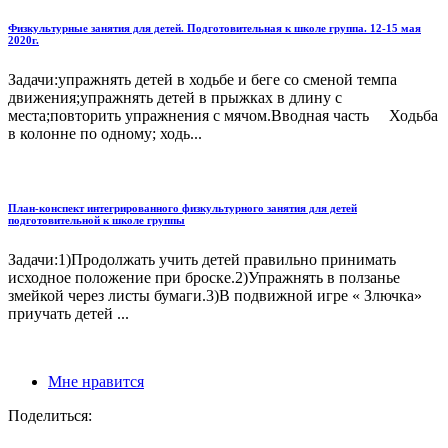
Физкультурные занятия для детей. Подготовительная к школе группа. 12-15 мая
2020г.
Задачи:упражнять детей в ходьбе и беге со сменой темпа
движения;упражнять детей в прыжках в длину с
места;повторить упражнения с мячом.Вводная часть Ходьба
в колонне по одному; ходь...
План-конспект интегрированного физкультурного занятия для детей
подготовительной к школе группы
Задачи:1)Продолжать учить детей правильно принимать
исходное положение при броске.2)Упражнять в ползанье
змейкой через листы бумаги.3)В подвижной игре « Злючка»
приучать детей ...
Мне нравится
Поделиться: