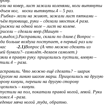
рону.
ели на ковер, лист зажали коленями, ноги вытянуты
одъем ног, носки вытянуты.4 – 5 раз.
Рыбка» легли на живот, зажали лист пятками –
ъём туловища, руки – сделали хвостик.4 раза.
рыжки на одной ноге – лист на колене.
рисели – сделали веер.(Машут –
х,выдох;).Расправили, склали по длине.( Вопрос –
да больше воздуха поступает, в первый раз или
йчас -
2.1)
Вопрос (А что можно сделать из
ей бумаги?- самолёт.-делаем самолет.)
зяли в правую руку. прицелились пустили, влевую –
тили.4 – раза.
асправили
.
Что можно ещё сделать? – шарик
Кругом на линию шагом марш. Прицелились на другую
рону кинули, перешли на другую сторону
целились – кинули.
пустили на пол, покатали правой ногой, левой. Руки
поясе.4 –раза.
едение мяча ногой ,туда, обратно.