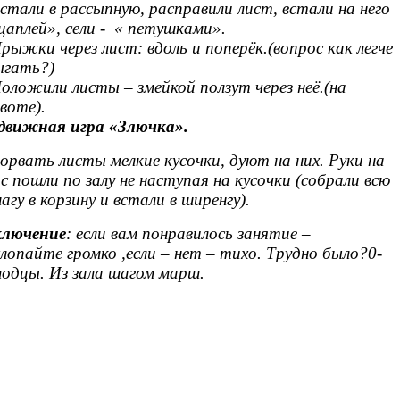
стали в рассыпную, расправили лист, встали на него
цаплей», сели - « петушками».
рыжки через лист: вдоль и поперёк.(вопрос как легче
ыгать?)
оложили листы – змейкой ползут через неё.(на
воте).
движная игра «Злючка».
орвать листы мелкие кусочки, дуют на них. Руки на
с пошли по залу не наступая на кусочки (собрали всю
агу в корзину и встали в ширенгу).
ключение
: если вам понравилось занятие –
лопайте громко ,если – нет – тихо. Трудно было?0-
одцы. Из зала шагом марш.