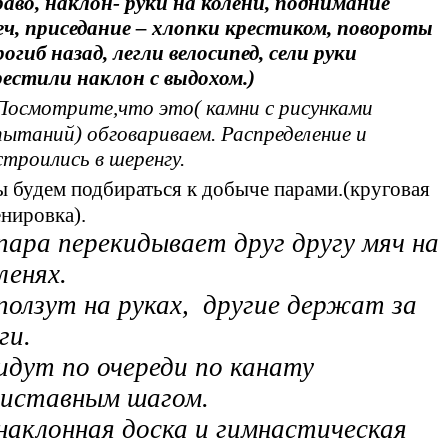
раво, наклон- руки на колени, поднимание
еч, приседание – хлопки крестиком, повороты
рогиб назад, легли велосипед, сели руки
рестили наклон с выдохом.)
Посмотрите,что это( камни с рисунками
пытаний) обговариваем. Распределение и
строились в шеренгу.
ы будем подбираться к добыче парами.(круговая
енировка).
пара перекидывает друг другу мяч на
ленях.
ползут на руках, другие держат за
ги.
идут по очереди
по канату
иставным шагом.
наклонная доска и гимнастическая