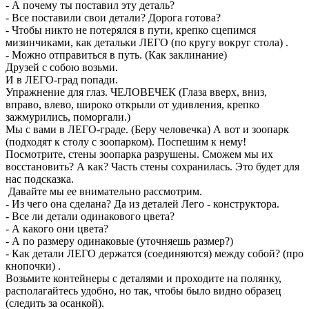
- А почему ты поставил эту деталь?
- Все поставили свои детали? Дорога готова?
- Чтобы никто не потерялся в пути, крепко сцепимся
мизинчиками, как детальки ЛЕГО (по кругу вокруг стола) .
- Можно отправиться в путь. (Как заклинание)
Друзей с собою возьми.
И в ЛЕГО-град попади.
Упражнение для глаз. ЧЕЛОВЕЧЕК (Глаза вверх, вниз,
вправо, влево, широко открыли от удивления, крепко
зажмурились, поморгали.)
Мы с вами в ЛЕГО-граде. (Беру человечка) А вот и зоопарк
(подходят к столу с зоопарком). Поспешим к нему!
Посмотрите, стены зоопарка разрушены. Сможем мы их
восстановить? А как? Часть стены сохранилась. Это будет для
нас подсказка.
Давайте мы ее внимательно рассмотрим.
- Из чего она сделана? Да из деталей Лего - конструктора.
- Все ли детали одинакового цвета?
- А какого они цвета?
- А по размеру одинаковые (уточняешь размер?)
- Как детали ЛЕГО держатся (соединяются) между собой? (про
кнопочки) .
Возьмите контейнеры с деталями и проходите на полянку,
располагайтесь удобно, но так, чтобы было видно образец
(следить за осанкой).