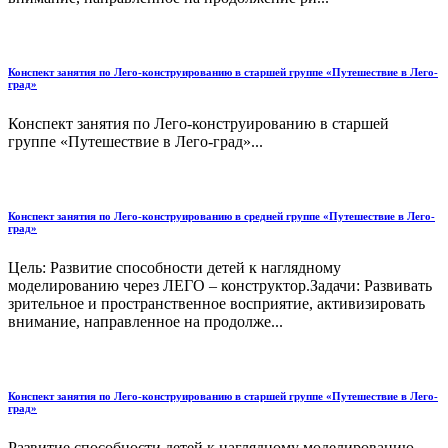
Конспект занятия по Лего-конструированию в старшей группе «Путешествие в Лего-
град»
Конспект занятия по Лего-конструированию в старшей
группе «Путешествие в Лего-град»...
Конспект занятия по Лего-конструированию в средней группе «Путешествие в Лего-
град»
Цель: Развитие способности детей к наглядному
моделированию через ЛЕГО – конструктор.Задачи: Развивать
зрительное и пространственное восприятие, активизировать
внимание, направленное на продолже...
Конспект занятия по Лего-конструированию в старшей группе «Путешествие в Лего-
град»
Развитие способности детей к наглядному моделированию