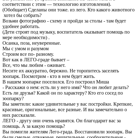
соответствии с этим — технологию изготовления).
(Обобщает) Сделаны они тоже. из лего. Кто какого животного
хотел бы собрать?
Возьми фотографию - схему и пройди за столы - там будет
удобнее работать.
(Дети строят под музыку, воспитатель оказывает помощь по
мере необходимости) .
Осанка, поза, неуверенные.
Мы с умом и разумом
Строим все по- разному.
Вот как в ЛЕГО-граде бывает –
Все, что мы любим - оживает.
Несите их аккуратно, бережно. Не торопитесь заселять
зоопарк. Посмотрим - кто в нем будет жить.
В нашем зоопарке поселился. Его построил Миша
- Расскажи о нем: есть ли у него имя? Что он любит делать?
Есть ли друзья? Какой он по характеру? Кто его сосед по
зоопарку?
Вы заметили: какие удивительные у вас постройки. Крепкие,
красивые, оригинальные, все разные. И вы замечательно о
них рассказали.
ЛЕГО - другу они очень нравятся. Он благодарит вас за
помощь. А за какую помощь?
Вы помогли жителям Лего-града. Восстановили зоопарк. Вы
были смелые, отважные, решительные, сообразительные -