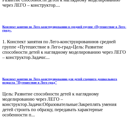
через ЛЕГО – конструктор....
Конспект занятия по Лего-конструированию в средней группе «Путешествие в Лего-
град».
1. Конспект занятия по Лего-конструированиюв средней
группе «Путешествие в Лего-град»Цель: Развитие
способности детей к наглядному моделированию через ЛЕГО
– конструктор.Задачи:...
Конспект занятия по Лего-конструированию для детей старшего дошкольного
возраста "Путешествие в Лего-град"
Цель: Развитие способности детей к наглядному
моделированию через ЛЕГО –
конструктор.Задачи:Образовательные:Закреплять умения
детей строить по образцу, передавать характерные
особенности п...