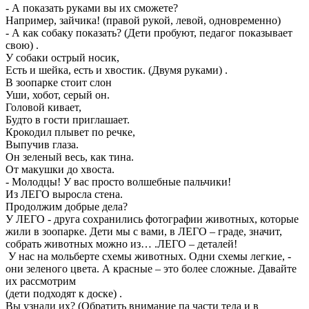
- А показать руками вы их сможете?
Например, зайчика! (правой рукой, левой, одновременно)
- А как собаку показать? (Дети пробуют, педагог показывает
свою) .
У собаки острый носик,
Есть и шейка, есть и хвостик. (Двумя руками) .
В зоопарке стоит слон
Уши, хобот, серый он.
Головой кивает,
Будто в гости приглашает.
Крокодил плывет по речке,
Выпучив глаза.
Он зеленый весь, как тина.
От макушки до хвоста.
- Молодцы! У вас просто волшебные пальчики!
Из ЛЕГО выросла стена.
Продолжим добрые дела?
У ЛЕГО - друга сохранились фотографии животных, которые
жили в зоопарке. Дети мы с вами, в ЛЕГО – граде, значит,
собрать животных можно из… .ЛЕГО – деталей!
У нас на мольберте схемы животных. Одни схемы легкие, -
они зеленого цвета. А красные – это более сложные. Давайте
их рассмотрим
(дети подходят к доске) .
Вы узнали их? (Обратить внимание па части тела и в