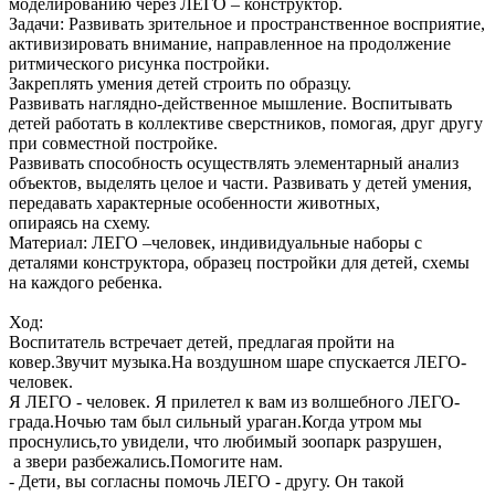
моделированию через ЛЕГО – конструктор.
Задачи: Развивать зрительное и пространственное восприятие,
активизировать внимание, направленное на продолжение
ритмического рисунка постройки.
Закреплять умения детей строить по образцу.
Развивать наглядно-действенное мышление. Воспитывать
детей работать в коллективе сверстников, помогая, друг другу
при совместной постройке.
Развивать способность осуществлять элементарный анализ
объектов, выделять целое и части. Развивать у детей умения,
передавать характерные особенности животных,
опираясь на схему.
Материал: ЛЕГО –человек, индивидуальные наборы с
деталями конструктора, образец постройки для детей, схемы
на каждого ребенка.
Ход:
Воспитатель встречает детей, предлагая пройти на
ковер.Звучит музыка.На воздушном шаре спускается ЛЕГО-
человек.
Я ЛЕГО - человек. Я прилетел к вам из волшебного ЛЕГО-
града.Ночью там был сильный ураган.Когда утром мы
проснулись,то увидели, что любимый зоопарк разрушен,
а звери разбежались.Помогите нам.
- Дети, вы согласны помочь ЛЕГО - другу. Он такой