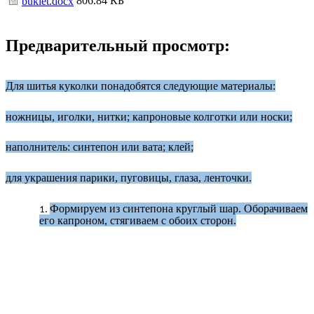
806.84 КБ
buklet.docx
Предварительный просмотр:
Для шитья куколки понадобятся следующие материалы:
ножницы, иголки, нитки; капроновые колготки или носки;
наполнитель: синтепон или вата; клей;
для украшения парики, пуговицы, глаза, ленточки.
Формируем из синтепона круглый шар. Оборачиваем
его капроном, стягиваем с обоих сторон.