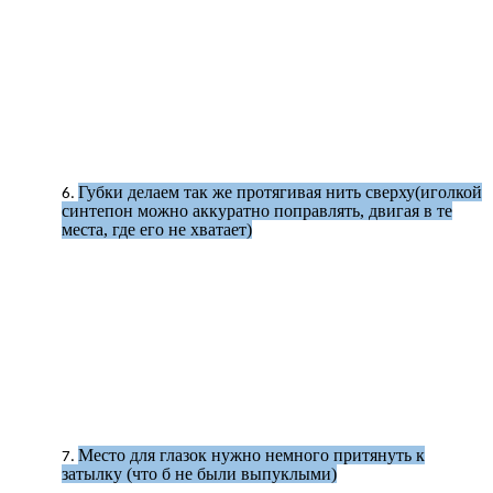
Губки делаем так же протягивая нить сверху(иголкой
синтепон можно аккуратно поправлять, двигая в те
места, где его не хватает)
Место для глазок нужно немного притянуть к
затылку (что б не были выпуклыми)