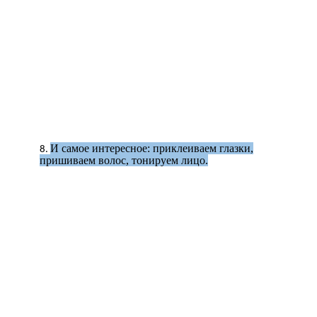
И самое интересное: приклеиваем глазки,
пришиваем волос, тонируем лицо.