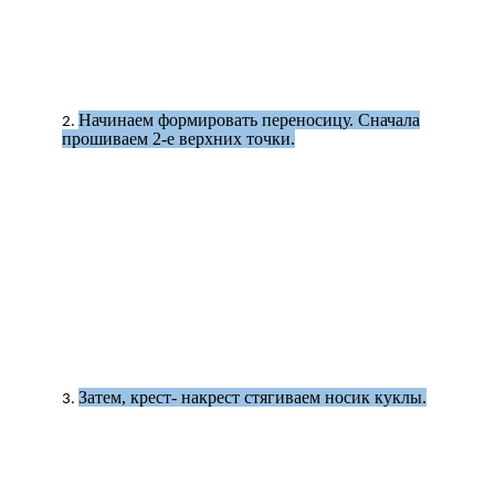
Начинаем формировать переносицу. Сначала
прошиваем 2-е верхних точки.
Затем, крест- накрест стягиваем носик куклы.