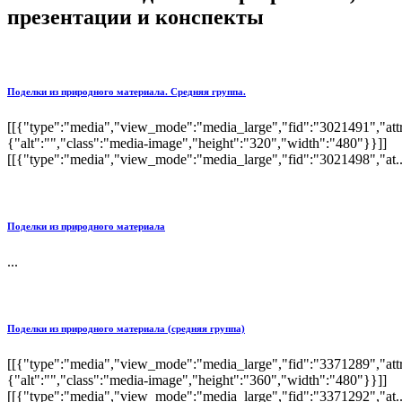
презентации и конспекты
Поделки из природного материала. Средняя группа.
[[{"type":"media","view_mode":"media_large","fid":"3021491","attr
{"alt":"","class":"media-image","height":"320","width":"480"}}]]
[[{"type":"media","view_mode":"media_large","fid":"3021498","at..
Поделки из природного материала
...
Поделки из природного материала (средняя группа)
[[{"type":"media","view_mode":"media_large","fid":"3371289","attr
{"alt":"","class":"media-image","height":"360","width":"480"}}]]
[[{"type":"media","view_mode":"media_large","fid":"3371292","at..