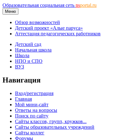
Образовательная социальная сеть
ns
portal.ru
Меню
Обзор возможностей
Детский проект «Алые паруса»
Аттестация педагогических работников
Детский сад
Начальная школа
Школа
НПО и СПО
ВУЗ
Навигация
Вход/регистрация
Главная
Мой мини-сайт
Ответы на вопросы
Поиск по сайту
Сайты классов, групп, кружков...
Сайты образовательных учреждений
Сайты коллег
Форумы