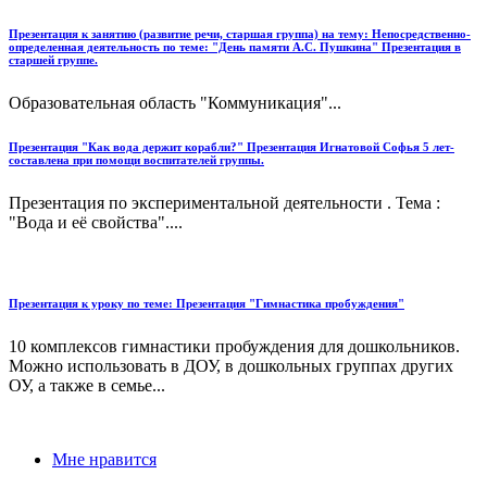
Презентация к занятию (развитие речи, старшая группа) на тему: Непосредственно-
определенная деятельность по теме: "День памяти А.С. Пушкина" Презентация в
старшей группе.
Образовательная область "Коммуникация"...
Презентация "Как вода держит корабли?" Презентация Игнатовой Софья 5 лет-
составлена при помощи воспитателей группы.
Презентация по экспериментальной деятельности . Тема :
"Вода и её свойства"....
Презентация к уроку по теме: Презентация "Гимнастика пробуждения"
10 комплексов гимнастики пробуждения для дошкольников.
Можно использовать в ДОУ, в дошкольных группах других
ОУ, а также в семье...
Мне нравится