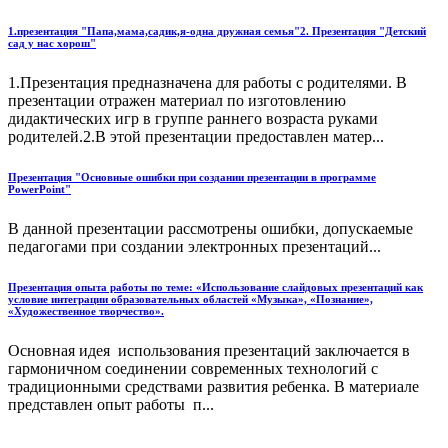
1.презентация "Папа,мама,садик,я-одна дружная семья"2. Презентация "Детский
сад у нас хорош"
1.Презентация предназначена для работы с родителями. В
презентации отражен материал по изготовлению
дидактических игр в группе раннего возраста руками
родителей.2.В этой презентации предоставлен матер...
Презентация "Основные ошибки при создании презентации в программе
PowerPoint"
В данной презентации рассмотрены ошибки, допускаемые
педагогами при создании электронных презентаций...
Презентация опыта работы по теме: «Использование слайдовых презентаций как
условие интеграции образовательных областей «Музыка», «Познание»,
«Художественное творчество».
Основная идея использования презентаций заключается в
гармоничном соединении современных технологий с
традиционными средствами развития ребенка. В материале
представлен опыт работы п...