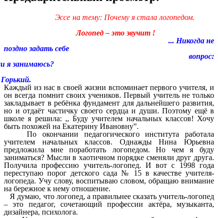
 на тему: Почему я стала логопедом.
Логопед – это звучит !
... Никогда не
поздно задать себе
вопрос:
ли я занимаюсь?
орький.
Каждый из нас в своей жизни вспоминает первого учителя, и
он всегда помнит своих учеников. Первый учитель не только
закладывает в ребёнка фундамент для дальнейшего развития,
но и отдаёт частичку своего сердца и души. Поэтому ещё в
школе я решила: ,, Буду учителем начальных классов! Хочу
быть похожей на Екатерину Ивановну”.
По окончании педагогического института работала
учителем начальных классов. Однажды Нина Юрьевна
предложила мне поработать логопедом. Но чем я буду
заниматься? Мысли в хаотичном порядке сменяли друг друга.
Получила профессию учитель-логопед. И вот с 1998 года
переступаю порог детского сада № 15 в качестве учителя-
логопеда. Учу слову, воспитываю словом, обращаю внимание
на бережное к нему отношение.
Я думаю, что логопед, а правильнее сказать учитель-логопед
– это педагог, сочетающий профессии актёра, музыканта,
дизайнера, психолога.