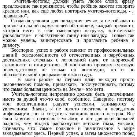
Учитель-логопед должен уметь любое слово, фразу,
предложение так произнести, чтобы ребёнок захотел говорить
красиво или, как ещё любят повторять учителя-логопеды, - ,,
правильно”.
Создавая условия для овладения речью, я не забываю о
привлекательной окружающей обстановке, каждый предмет в
которой несёт в себе смысловую нагрузку, эстетическое
удовольствие и обязательно тайну или загадку. Только так
можно увлечь, заинтересовать и пригласить ребёнка к
диалогу.
Бесспорно, успех в работе зависит от профессиональных
знаний, осведомлённости об отечественных и зарубежных
достижениях смежных с логопедией наук, от творческой
активности и инициативы. Я постоянно прохожу курсовую
переподготовку не только по логопедии, но и по
образовательной программе детского сада.
В моей работе на первый план выходит просто
человеческое: помочь, приласкать, посочувствовать, потому
что самая большая ценность на Земле – это дети.
Учитель-логопед непременно должен быть увлечённым,
иметь за душой что-то своё, особенное. Наверное, поэтому
мои воспитанники радуют успехами, занимаются с
увлечением. Значит, я не просто носитель и передатчик
информации, но и создатель эмоционального настроя. Все
свои занятия я начинаю с улыбки, и нет для меня большей
радости, чем видеть распахнутые детские глаза, улыбки,
сознавать, что самое большое и значительное в мире
закладывается здесь. Первый успех, а затем множество побед