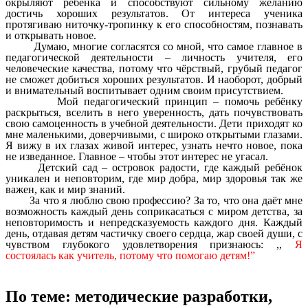
окрыляют ребёнка и способствуют сильному желанию
достичь хороших результатов. От интереса ученика
протягиваю ниточку-тропинку к его способностям, познавать
и открывать новое.
Думаю, многие согласятся со мной, что самое главное в
педагогической деятельности – личность учителя, его
человеческие качества, потому что чёрствый, грубый педагог
не сможет добиться хороших результатов. И наоборот, добрый
и внимательный воспитывает одним своим присутствием.
Мой педагогический принцип – помочь ребёнку
раскрыться, вселить в него уверенность, дать почувствовать
свою самоценность в учебной деятельности. Дети приходят ко
мне маленькими, доверчивыми, с широко открытыми глазами.
Я вижу в их глазах живой интерес, узнать нечто новое, пока
не изведанное. Главное – чтобы этот интерес не угасал.
Детский сад – островок радости, где каждый ребёнок
уникален и неповторим, где мир добра, мир здоровья так же
важен, как и мир знаний.
За что я люблю свою профессию? За то, что она даёт мне
возможность каждый день соприкасаться с миром детства, за
неповторимость и непредсказуемость каждого дня. Каждый
день, отдавая детям частичку своего сердца, жар своей души, с
чувством глубокого удовлетворения признаюсь: ,,
Я
состоялась как учитель, потому что помогаю детям!”
По теме: методические разработки,