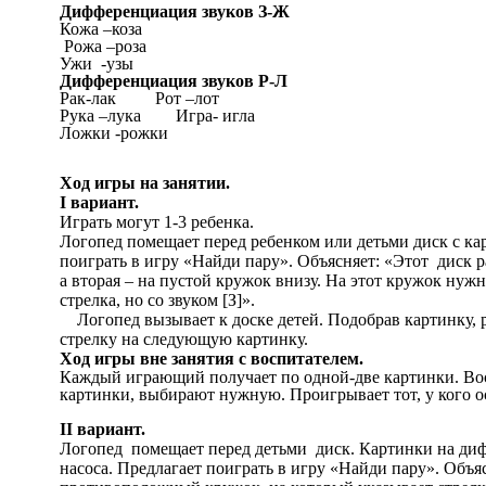
Дифференциация звуков З-Ж
Кожа –коза
Рожа –роза
Ужи -узы
Дифференциация звуков Р-Л
Рак-лак Рот –лот
Рука –лука Игра- игла
Ложки -рожки
Ход игры на занятии.
I вариант.
Играть могут 1-3 ребенка.
Логопед помещает перед ребенком или детьми диск с ка
поиграть в игру «Найди пару». Объясняет: «Этот диск р
а вторая – на пустой кружок внизу. На этот кружок нуж
стрелка, но со звуком [З]».
Логопед вызывает к доске детей. Подобрав картинку, ре
стрелку на следующую картинку.
Ход игры вне занятия с воспитателем.
Каждый играющий получает по одной-две картинки. Восп
картинки, выбирают нужную. Проигрывает тот, у кого о
II вариант.
Логопед помещает перед детьми диск. Картинки на диф
насоса. Предлагает поиграть в игру «Найди пару». Объяс