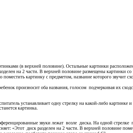
ртинками (в верхней половине). Остальные картинки расположен
азделен на 2 части. В верхней половине размещены картинки со 
но поместить картинку с предметом, название которого звучит сх
бенок произносит оба названия, голосом подчеркивая их сходств
итатель устанавливает одну стрелку на какой-либо картинке и 
станется картинка.
ференцированные звуки лежат возле диска. На одной стрелке п
няет: «Этот диск разделен на 2 части. В верхней половине помес