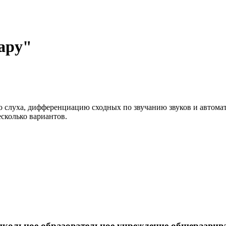
ару"
 слуха, дифференциацию сходных по звучанию звуков и автомати
есколько вариантов.
кольное образовательное учреждение общеразвива