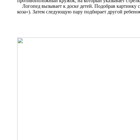
противоположный кружок, на который указывает стрелка 
Логопед вызывает к доске детей. Подобрав картинку со 
коза»). Затем следующую пару подбирает другой ребено