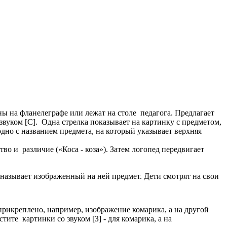
ы на фланелеграфе или лежат на столе педагога. Предлагает
звуком [С]. Одна стрелка показывает на картинку с предметом,
одно с названием предмета, на который указывает верхняя
о и различие («Коса - коза»). Затем логопед передвигает
называет изображенный на ней предмет. Дети смотрят на свои
рикреплено, например, изображение комарика, а на другой
тите картинки со звуком [З] - для комарика, а на