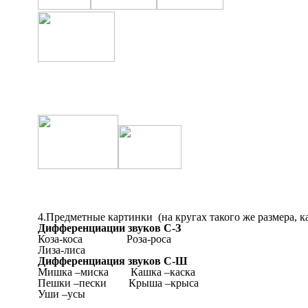
4.Предметные картинки (на кругах такого же размера, к
Дифференциации звуков С-З
Коза-коса Роза-роса
Лиза-лиса
Дифференциация звуков С-Ш
Мишка –миска Кашка –каска
Пешки –пески Крыша –крыса
Уши –усы