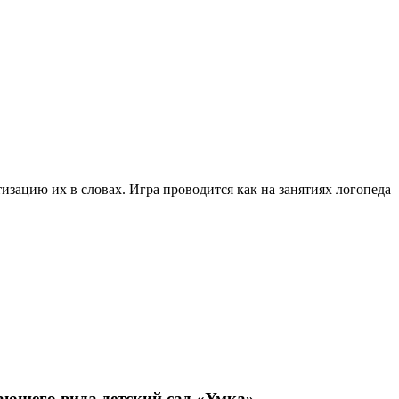
зацию их в словах. Игра проводится как на занятиях логопеда
ющего вида детский сад «Умка»