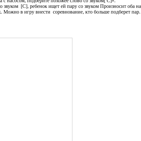
с насосом, подберите похожее слово со звуком[ С]».
звуком [С], ребенок ищет ей пару со звуком Произносит оба на
к. Можно в игру внести соревнование, кто больше подберет пар.