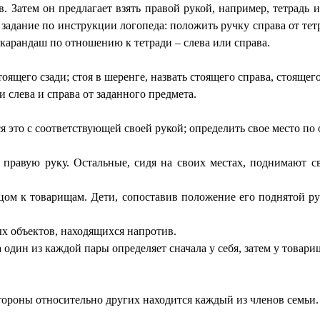
 Затем он предлагает взять правой рукой, например, тетрадь и
я задание по инструкции логопеда: положить ручку справа от тетр
 карандаш по отношению к тетради – слева или справа.
тоящего сзади; стоя в шеренге, назвать стоящего справа, стоящего
 слева и справа от заданного предмета.
я это с соответствующей своей рукой; определить свое место по 
т правую руку. Остальные, сидя на своих местах, поднимают 
ицом к товарищам. Дети, сопоставив положение его поднятой 
х объектов, находящихся напротив.
 один из каждой пары определяет сначала у себя, затем у товарищ
стороны относительно других находится каждый из членов семьи.