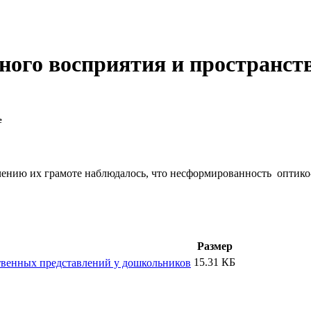
ого восприятия и пространст
е
учению их грамоте наблюдалось, что несформированность оптик
Размер
15.31 КБ
твенных представлений у дошкольников