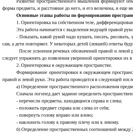
Развитие пространственного мышления формируют объем
форма предмета, и расстояние до него, и его величина, и еще 
Основные этапы работы по формированию простран
1. Ориентировка на собственном теле, дифференцирован
Эта работа начинается с выделения ведущей правой ру
- Показать, какой рукой надо кушать, писать, рисовать, 
сам, а дети повторяют. У некоторых детей (левшей) ответы буд
После усвоения речевых обозначений правой и левой ру
следует упражнять до появления уверенной ориентировки их в с
2. Ориентировка в окружающем пространстве.
Формирование ориентировки в окружающем пространств
правой и левой руки. Эта работа проводится в следующей посл
а) Определение пространственного расположения предм
Сначала логопед дает задание определить пространстве
- перечисли предметы, находящиеся справа и слева;
- положить предмет справа или слева от себя;
- повернуть голову вправо или влево;
- наклонить голову к правому плечу или к левому.
б) Определение пространственных соотношений между 