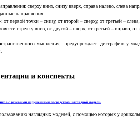
аправления: сверху вниз, снизу вверх, справа налево, слева напр
аданные направления.
 от первой точки – снизу, от второй – сверху, от третьей – слева,
овести стрелку вниз, от другой – вверх, от третьей – вправо, от 
остранственного мышления, предупреждает дисграфию у младш
.
езентации и конспекты
иков с речевыми нарушениями посредством наглядной модели.
ользованию наглядных моделей, с помощью которых у дошкольни