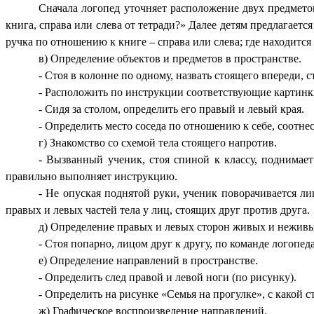
Сначала логопед уточняет расположение двух предметов.
книга, справа или слева от тетради?» Далее детям предлагаетс
ручка по отношению к книге – справа или слева; где находится
в) Определение объектов и предметов в пространстве.
- Стоя в колонне по одному, назвать стоящего впереди, с
- Расположить по инструкции соответствующие картинки
- Сидя за столом, определить его правый и левый края.
- Определить место соседа по отношению к себе, соотнес
г) Знакомство со схемой тела стоящего напротив.
- Вызванный ученик, стоя спиной к классу, поднимае
правильно выполняет инструкцию.
- Не опуская поднятой руки, ученик поворачивается л
правых и левых частей тела у лиц, стоящих друг против друга.
д) Определение правых и левых сторон живых и неживы
- Стоя попарно, лицом друг к другу, по команде логопеда
е) Определение направлений в пространстве.
- Определить след правой и левой ноги (по рисунку).
- Определить на рисунке «Семья на прогулке», с какой 
ж) Графическое воспроизведение направлений.