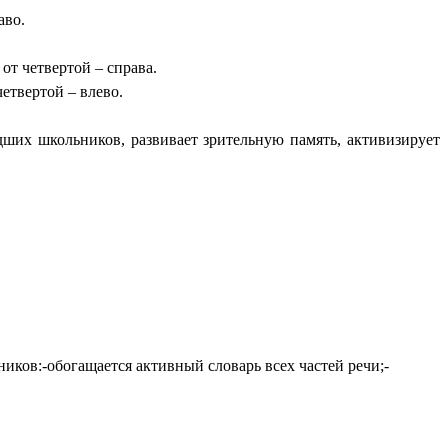
аво.
 от четвертой – справа.
четвертой – влево.
их школьников, развивает зрительную память, активизирует
ков:-обогащается активный словарь всех частей речи;-