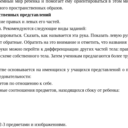
ный мир ребенка и помогает ему ориентироваться в этом мире.
много пространственных образов.
ственных представлений
ие правых и левых его частей.
ки. Рекомендуются следующие виды заданий:
здороваться. Сказать, как называется эта рука. Показать левую р
ут обратные. Обратить на это внимание и отметить, что названи
ки можно перейти к дифференциации других частей тела: правой
хеме собственного тела. Затем ученикам предлагаются более тру
е основывается на имеющихся у учащихся представлений о пра
едовательности:
етов по отношению к себе.
нные соотношения предметов, находящихся сбоку от ребенка:
2-3 предметами и изображениями.