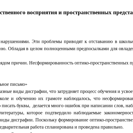
твенного восприятия и пространственных предст
и нарушениями. Эти проблемы приводят к отставанию в школь
нию. Обладая в целом полноценными предпосылками для овладен
рядом причин. Несформированность оптико-пространственных пр
льное письмо»
зные виды дисграфии, что затрудняет процесс обучения и усво
коле и обучению их грамоте наблюдалось, что несформирова
о писать буквы, делается много ошибок при написании слов, на
литературы, которое подтвердило наблюдаемые закономерно
виды дисграфии. Поскольку формирование оптико-пространстве
едварительная работа спланирована и проведена правильно.