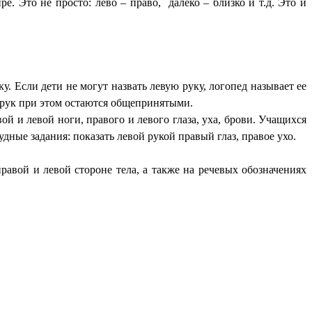
 Это не просто: лево – право, далеко – близко и т.д. Это и
уку. Если дети не могут назвать левую руку, логопед называет ее
я рук при этом остаются общепринятыми.
 и левой ноги, правого и левого глаза, уха, брови. Учащихся
дные задания: показать левой рукой правый глаз, правое ухо.
вой и левой стороне тела, а также на речевых обозначениях