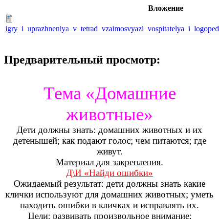
Вложение
igry_i_uprazhneniya_v_tetrad_vzaimosvyazi_vospitatelya_i_logop
Предварительный просмотр:
Тема «Домашние
животные»
Дети должны знать: домашних животных и их
детенышей; как подают голос; чем питаются; где
живут.
Материал для закрепления.
Д\И «Найди ошибки»
Ожидаемый результат: дети должны знать какие
клички используют для домашних животных; уметь
находить ошибки в кличках и исправлять их.
Цели:
развивать произвольное внимание;