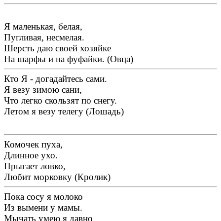
Я маленькая, белая,
Пугливая, несмелая.
Шерсть даю своей хозяйке
На шарфы и на фуфайки. (Овца)
Кто Я - догадайтесь сами.
Я везу зимою сани,
Что легко скользят по снегу.
Летом я везу телегу (Лошадь)
Комочек пуха,
Длинное ухо.
Прыгает ловко,
Любит морковку (Кролик)
Пока сосу я молоко
Из вымени у мамы.
Мычать умею я давно