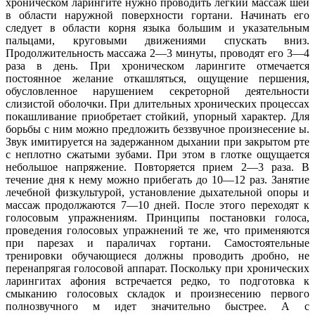
хроническом ларингите нужно проводить легкий массаж шеи
в области наружной поверхности гортани. Начинать его
следует в области корня языка большим и указательным
пальцами, круговыми движениями спускать вниз.
Продолжительность массажа 2—3 минуты, проводят его 3—4
раза в день. При хроническом ларингите отмечается
постоянное желание откашляться, ощущение першения,
обусловленное нарушением секреторной деятельности
слизистой оболочки. При длительных хронических процессах
покашливание приобретает стойкий, упорный характер. Для
борьбы с ним можно предложить беззвучное произнесение ы.
Звук имитируется на задержанном дыхании при закрытом рте
с неплотно сжатыми зубами. При этом в глотке ощущается
небольшое напряжение. Повторяется прием 2—3 раза. В
течение дня к нему можно прибегать до 10—12 раз. Занятие
лечебной физкультурой, установление дыхательной опоры и
массаж продолжаются 7—10 дней. После этого переходят к
голосовым упражнениям. Принципы постановки голоса,
проведения голосовых упражнений те же, что применяются
при парезах и параличах гортани. Самостоятельные
тренировки обучающиеся должны проводить дробно, не
перенапрягая голосовой аппарат. Поскольку при хронических
ларингитах афония встречается редко, то подготовка к
смыканию голосовых складок и произнесению первого
полнозвучного м идет значительно быстрее. А с