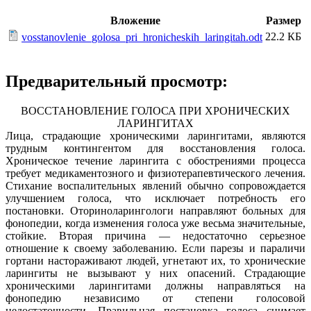
Вложение
Размер
22.2 КБ
vosstanovlenie_golosa_pri_hronicheskih_laringitah.odt
Предварительный просмотр:
ВОССТАНОВЛЕНИЕ ГОЛОСА ПРИ ХРОНИЧЕСКИХ
ЛАРИНГИТАХ
Лица, страдающие хроническими ларингитами, являются
трудным контингентом для восстановления голоса.
Хроническое течение ларингита с обострениями процесса
требует медикаментозного и физиотерапевтического лечения.
Стихание воспалительных явлений обычно сопровождается
улучшением голоса, что исключает потребность его
постановки. Оториноларингологи направляют больных для
фонопедии, когда изменения голоса уже весьма значительные,
стойкие. Вторая причина — недостаточно серьезное
отношение к своему заболеванию. Если парезы и параличи
гортани настораживают людей, угнетают их, то хронические
ларингиты не вызывают у них опасений. Страдающие
хроническими ларингитами должны направляться на
фонопедию независимо от степени голосовой
недостаточности. Правильная постановка голоса снимает