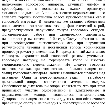
напряжение голосового аппарата, улучшает лимфо- и
кровообращение в воспаленных тканях, организует
фонационное дыхание. А при изменениях нервно-мышечного
аппарата гортани постановка голоса приспосабливает его к
голосовой нагрузке. В начальных же стадиях заболевания
логопедические занятие являются профилактической мерой,
предупреждающей нарушение тонуса голосовых складок.
Логопедическая работа при хронических ларингитах
начинается с разъяснительной беседы. Следует объяснить, что
при несоблюдении гигиенических мер, при нарушении
регулярности лечения и постановки голоса хронический
процесс угрожает утяжелением. В период занятий желательно
соблюдать охранительный голосовой режим: уменьшить
голосовую нагрузку, не форсировать голос и избегать
эмоционального перенапряжения. Не следует говорить
шепотом, так как при этом возникает большое напряжение
мышц голосового аппарата. Занятия начинаются с работы над
дыханием. Одна из первоочередных задач — выработка
дыхательной опоры, сознательного замедления выдоха.
Особенностью дыхательной опоры является то, что при этом
принимают участие одновременно и вдыхательные и
выдыхательные мышцы, являющиеся антагонистами.
Дозированное напряжение и тех и других мышц обеспечивает
правильную опору и не приводит к повреждению голосового