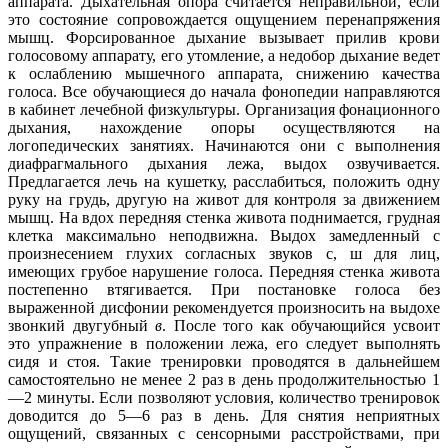
аппарата. Дыхательная опора считается неправильной, если
это состояние сопровождается ощущением перенапряжения
мышц. Форсированное дыхание вызывает прилив крови
голосовому аппарату, его утомление, а недобор дыхание ведет
к ослаблению мышечного аппарата, снижению качества
голоса. Все обучающиеся до начала фонопедии направляются
в кабинет лечебной физкультуры. Организация фонационного
дыхания, нахождение опоры осуществляются на
логопедических занятиях. Начинаются они с выполнения
диафрагмального дыхания лежа, выдох озвучивается.
Предлагается лечь на кушетку, расслабиться, положить одну
руку на грудь, другую на живот для контроля за движением
мышц. На вдох передняя стенка живота поднимается, грудная
клетка максимально неподвижна. Выдох замедленный с
произнесением глухих согласных звуков с, ш для лиц,
имеющих грубое нарушение голоса. Передняя стенка живота
постепенно втягивается. При постановке голоса без
выраженной дисфонии рекомендуется произносить на выдохе
звонкий двугубный
в
. После того как обучающийся усвоит
это упражнение в положении лежа, его следует выполнять
сидя и стоя. Такие тренировки проводятся в дальнейшем
самостоятельно не менее 2 раз в день продолжительностью 1
—2 минуты. Если позволяют условия, количество тренировок
доводится до 5—6 раз в день. Для снятия неприятных
ощущений, связанных с сенсорными расстройствами, при