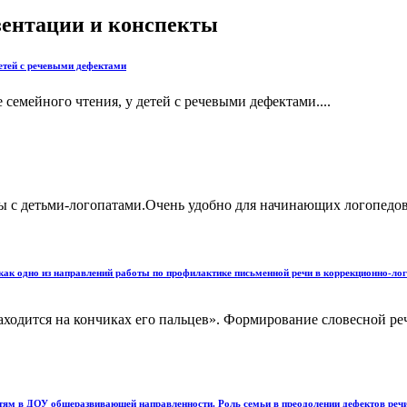
езентации и конспекты
етей с речевыми дефектами
емейного чтения, у детей с речевыми дефектами....
ы с детьми-логопатами.Очень удобно для начинающих логопедов.
как одно из направлений работы по профилактике письменной речи в коррекционно-ло
ходится на кончиках его пальцев». Формирование словесной реч
тям в ДОУ общеразвивающей направленности. Роль семьи в преодолении дефектов речи