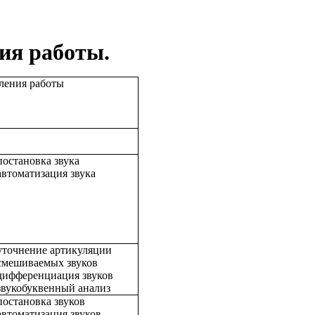
ия работы.
ления работы
постановка звука
автоматизация звука
уточнение артикуляции
смешиваемых звуков
дифференциация звуков
звукобуквенный анализ
постановка звуков
автоматизация звуков