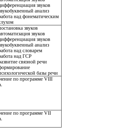
дифференциация звуков
звукобуквенный анализ
работа над фонематическим
слухом
постановка звуков
автоматизация звуков
дифференциация звуков
звукобуквенный анализ
работа над словарем
работа над ГСР
развитие связной речи
формирование
психологической базы речи
чение по программе VIII
.
чение по программе VII
.