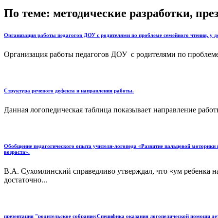
По теме: методические разработки, пр
Организация работы педагогов ДОУ с родителями по проблеме семейного чтения, у д
Организация работы педагогов ДОУ с родителями по проблеме с
Структура речевого дефекта и направления работы.
Данная логопедическая таблица показывает направление работ
Обобщение педагогического опыта учителя-логопеда «Развитие пальцевой моторики 
возраста».
В.А. Сухомлинский справедливо утверждал, что «ум ребенка на
достаточно...
презентация "родительское собрание:Специфика оказания логопедической помощи де