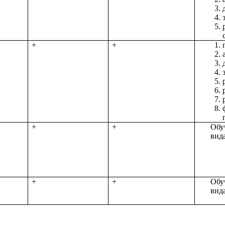
+
+
+
+
Обу
вида
+
+
Обу
вида