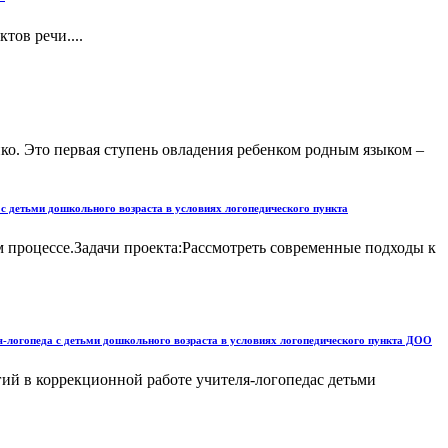
ов речи....
ко. Это первая ступень овладения ребенком родным языком –
с детьми дошкольного возраста в условиях логопедического пункта
 процессе.Задачи проекта:Рассмотреть современные подходы к
-логопеда с детьми дошкольного возраста в условиях логопедического пункта ДОО
й в коррекционной работе учителя-логопедас детьми