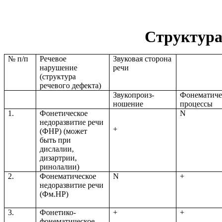
Структура
№ п/п
Речевое
Звуковая сторона
нарушение
речи
(структура
речевого дефекта)
Звукопроиз-
Фонематиче
ношение
процессы
1.
Фонетическое
N
недоразвитие речи
+
(ФНР) (может
быть при
дислалии,
дизартрии,
ринолалии)
2.
Фонематическое
N
+
недоразвитие речи
(Фм.НР)
3.
Фонетико-
+
+
фонематическое