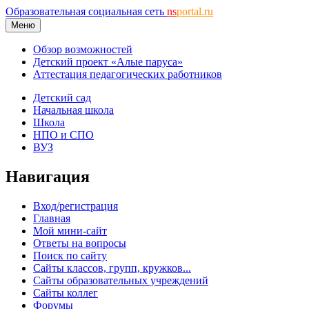
Образовательная социальная сеть
ns
portal.ru
Меню
Обзор возможностей
Детский проект «Алые паруса»
Аттестация педагогических работников
Детский сад
Начальная школа
Школа
НПО и СПО
ВУЗ
Навигация
Вход/регистрация
Главная
Мой мини-сайт
Ответы на вопросы
Поиск по сайту
Сайты классов, групп, кружков...
Сайты образовательных учреждений
Сайты коллег
Форумы