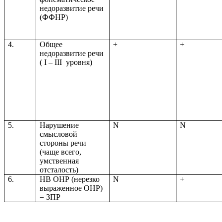
недоразвитие речи
(ФФНР)
4.
Общее
+
+
недоразвитие речи
( I – III уровня)
5.
Нарушение
N
N
смысловой
стороны речи
(чаще всего,
умственная
отсталость)
6.
НВ ОНР (нерезко
N
+
выраженное ОНР)
= ЗПР