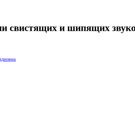
ии свистящих и шипящих звук
ндровна