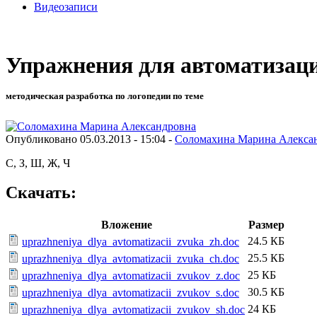
Видеозаписи
Упражнения для автоматизац
методическая разработка по логопедии по теме
Опубликовано 05.03.2013 - 15:04 -
Соломахина Марина Алекса
С, З, Ш, Ж, Ч
Скачать:
Вложение
Размер
24.5 КБ
uprazhneniya_dlya_avtomatizacii_zvuka_zh.doc
25.5 КБ
uprazhneniya_dlya_avtomatizacii_zvuka_ch.doc
25 КБ
uprazhneniya_dlya_avtomatizacii_zvukov_z.doc
30.5 КБ
uprazhneniya_dlya_avtomatizacii_zvukov_s.doc
24 КБ
uprazhneniya_dlya_avtomatizacii_zvukov_sh.doc