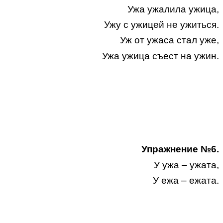
Ужа ужалила ужица,
Ужу с ужицей не ужиться.
Уж от ужаса стал уже,
Ужа ужица съест на ужин.
Упражнение №6.
У ужа – ужата,
У ежа – ежата.