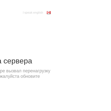
I speak english
а сервера
ре вызвал перенагрузку
ожалуйста обновите