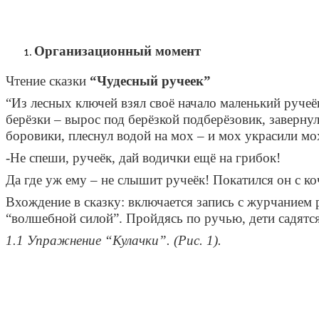
Организационный момент
Чтение сказки
“Чудесный ручеек”
“Из лесных ключей взял своё начало маленький ручеё
берёзки – вырос под берёзкой подберёзовик, завернул
боровики, плеснул водой на мох – и мох украсили мо
-Не спеши, ручеёк, дай водички ещё на грибок!
Да где уж ему – не слышит ручеёк! Покатился он с к
Вхождение в сказку: включается запись с журчанием 
“волшебной силой”. Пройдясь по ручью, дети садятся
1.1 Упражнение “Кулачки”. (Рис. 1).