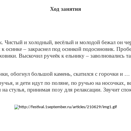
Ход занятия
к. Чистый и холодный, весёлый и молодой бежал он чер
 к осинке – закраснел под осинкой подосиновик. Проб
ховики. Выскочил ручеёк к ельнику – заволновались т
очки, обогнул большой камень, скатился с горочки и …
ручья, и дети идут по поляне, по ручью на носочках, 
 на стулья, принимая позу для релаксации. Звучит спо