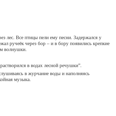
ез лес. Все птицы пели ему песни. Задержался у
ежал ручеёк через бор – и в бору появились крепкие
ам волнушки.
 растворился в водах лесной речушки”.
вслушиваясь в журчание воды и наполняясь
койная музыка.