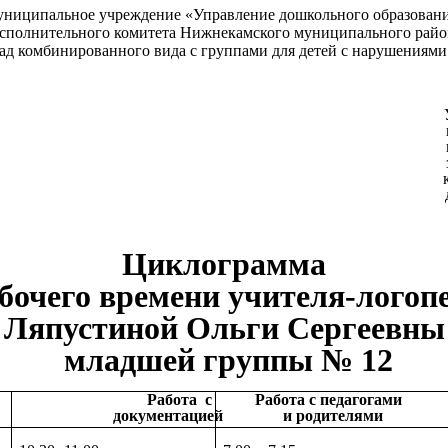
ниципальное учреждение «Управление дошкольного образован
сполнительного комитета Нижнекамского муниципального райо
ад комбинированного вида с группами для детей с нарушениям
твержд
дагогическом 
отокол №
щий МБДОУ «Дет
ованного вида с
й с нарушениями 
_________Адиатул
Циклограмма
бочего времени учителя-логоп
Ляпустиной Ольги Сергеевны
младшей группы № 12
Работа с
Работа с педагогами
документацией
и родителями