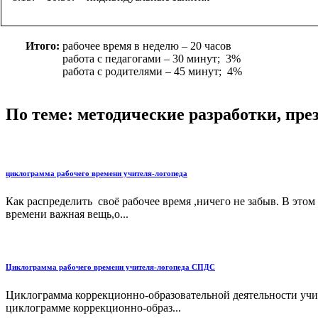
Итого:
рабочее время в неделю – 20 часов работа
работа с педагогами – 30 минут; 3% работа с д
работа с родителями – 45 минут; 4% оснащение п
По теме: методические разработки, пр
циклограмма рабочего времени учителя-логопеда
Как распределить своё рабочее время ,ничего не забыв. В эт
времени важная вещь,о...
Циклограмма рабочего времени учителя-логопеда СПДС
Циклограмма коррекционно-образовательной деятельности учит
циклограмме коррекционно-образ...