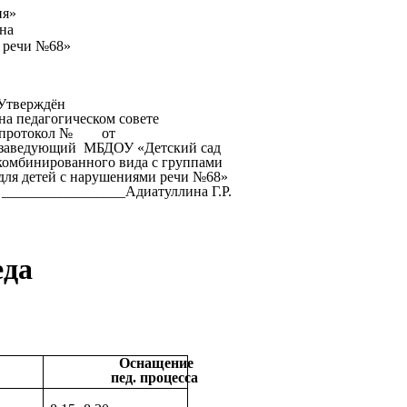
ия»
на
и речи №68»
ён
совете
 от
ский сад
 группами
речи №68»
лина Г.Р.
еда
Оснащение
пед. процесса