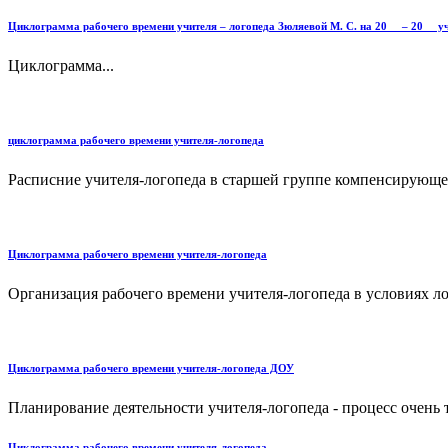
Циклограмма рабочего времени учителя – логопеда Зюляевой М. С. на 20__ – 20__ у
Циклограмма...
циклограмма рабочего времени учителя-логопеда
Расписние учителя-логопеда в старшей группе компенсирующей
Циклограмма рабочего времени учителя-логопеда
Организация рабочего времени учителя-логопеда в условиях ло
Циклограмма рабочего времени учителя-логопеда ДОУ
Планирование деятельности учителя-логопеда - процесс очень
Циклограмма рабочего времени учителя-логопеда