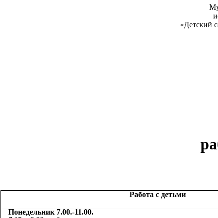
Му
и
«Детский с
У
на пе
пр
заведую
комбинир
для дете
________
ра
Работа с детьми
Понедельник 7.00.-11.00.