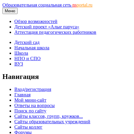
Образовательная социальная сеть
ns
portal.ru
Меню
Обзор возможностей
Детский проект «Алые паруса»
Аттестация педагогических работников
Детский сад
Начальная школа
Школа
НПО и СПО
ВУЗ
Навигация
Вход/регистрация
Главная
Мой мини-сайт
Ответы на вопросы
Поиск по сайту
Сайты классов, групп, кружков...
Сайты образовательных учреждений
Сайты коллег
Форумы