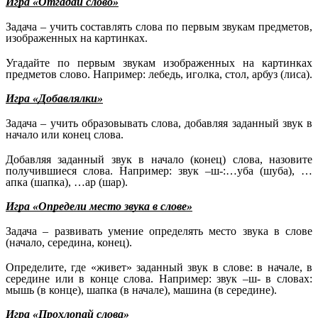
Игра «Отгадай слово»
Задача – учить составлять слова по первым звукам предметов,
изображенных на картинках.
Угадайте по первым звукам изображенных на картинках
предметов слово. Например: лебедь, иголка, стол, арбуз (лиса).
Игра «Добавлялки»
Задача – учить образовывать слова, добавляя заданный звук в
начало или конец слова.
Добавляя заданный звук в начало (конец) слова, назовите
получившиеся слова. Например: звук –ш-:…уба (шуба), …
апка (шапка), …ар (шар).
Игра «Определи место звука в слове»
Задача – развивать умение определять место звука в слове
(начало, середина, конец).
Определите, где «живет» заданный звук в слове: в начале, в
середине или в конце слова. Например: звук –ш- в словах:
мышь (в конце), шапка (в начале), машина (в середине).
Игра «Прохлопай слова»