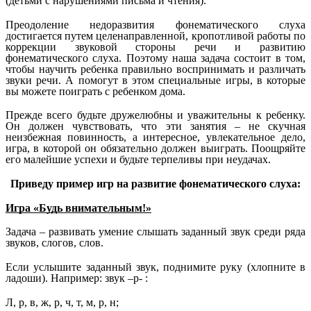
(детьми с нарушениями письма и чтения).
Преодоление недоразвития фонематического слуха
достигается путем целенаправленной, кропотливой работы по
коррекции звуковой стороны речи и развитию
фонематического слуха. Поэтому наша задача состоит в том,
чтобы научить ребенка правильно воспринимать и различать
звуки речи. А помогут в этом специальные игры, в которые
вы можете поиграть с ребенком дома.
Прежде всего будьте дружелюбны и уважительны к ребенку.
Он должен чувствовать, что эти занятия – не скучная
неизбежная повинность, а интересное, увлекательное дело,
игра, в которой он обязательно должен выиграть. Поощряйте
его малейшие успехи и будьте терпеливы при неудачах.
Приведу пример игр на развитие фонематического слуха:
Игра «Будь внимательным!»
Задача – развивать умение слышать заданный звук среди ряда
звуков, слогов, слов.
Если услышите заданный звук, поднимите руку (хлопните в
ладоши). Например: звук –р- :
Л, р, в, ж, р, ч, т, м, р, н;