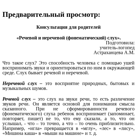
Предварительный просмотр:
Консультация для родителей
«Речевой и неречевой (фонематический) слух».
Подготовила:
учитель-логопед
Астраханцева А.М.
Что такое слух? Это способность человека с помощью ушей
воспринимать звуки и ориентироваться по ним в окружающей
среде. Слух бывает речевой и неречевой.
Неречевой слух –
это восприятие природных, бытовых и
музыкальных шумов.
Речевой слух –
это слух на звуки речи, то есть различение
звуков речи. Он является основой для понимания смысла
сказанного. При не сформированности речевого
(фонематического) слуха ребенок воспринимает (запоминает,
повторяет, пишет) не то, что ему сказали, а то, что он
услышал, - что – то точно, а что – то очень приблизительно.
Например, «игла» превращается в «мглу», «лес» в «лису»,
«Мишина каша» в «мыши на машине» и т. д.