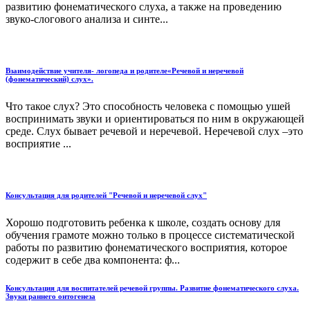
развитию фонематического слуха, а также на проведению
звуко-слогового анализа и синте...
Взаимодействие учителя- логопеда и родителе«Речевой и неречевой
(фонематический) слух».
Что такое слух? Это способность человека с помощью ушей
воспринимать звуки и ориентироваться по ним в окружающей
среде. Слух бывает речевой и неречевой. Неречевой слух –это
восприятие ...
Консультация для родителей "Речевой и неречевой слух"
Хорошо подготовить ребенка к школе, создать основу для
обучения грамоте можно только в процессе систематической
работы по развитию фонематического восприятия, которое
содержит в себе два компонента: ф...
Консультация для воспитателей речевой группы. Развитие фонематического слуха.
Звуки раннего онтогенеза