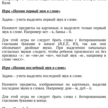
Валя.
Игра «Назови первый звук в слове»
Задача – учить выделять первый звук в слове.
Назовите предметы на картинках и выделите только первый
звук в слове. Например: кот – к, банка – б.
Для этой игры не следует брать слова с йотированными
гласными буквами в начале (Я,Е,Ё, Ю), так как они
обозначают двойные звуки. При выделении начальных
согласных звуков следите, чтобы ребенок произносил их без
призвука –э-: не «эм»,не «мэ», чистый звук –м-, например в
слове «мост».
Игра «Назови последний звук в слове»
Задача – учить выделять последний звук в слове.
Назовите предметы, изображенные на картинках, выделяя
последние звуки в словах. Например: дом – м, дуб – п.
Для этой игры не следует брать слова с йотированными
гласными буквами в конце.