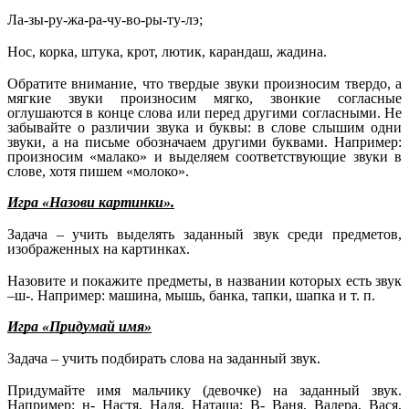
Ла-зы-ру-жа-ра-чу-во-ры-ту-лэ;
Нос, корка, штука, крот, лютик, карандаш, жадина.
Обратите внимание, что твердые звуки произносим твердо, а
мягкие звуки произносим мягко, звонкие согласные
оглушаются в конце слова или перед другими согласными. Не
забывайте о различии звука и буквы: в слове слышим одни
звуки, а на письме обозначаем другими буквами. Например:
произносим «малако» и выделяем соответствующие звуки в
слове, хотя пишем «молоко».
Игра «Назови картинки».
Задача – учить выделять заданный звук среди предметов,
изображенных на картинках.
Назовите и покажите предметы, в названии которых есть звук
–ш-. Например: машина, мышь, банка, тапки, шапка и т. п.
Игра «Придумай имя»
Задача – учить подбирать слова на заданный звук.
Придумайте имя мальчику (девочке) на заданный звук.
Например: н- Настя, Надя, Наташа; В- Ваня, Валера, Вася,