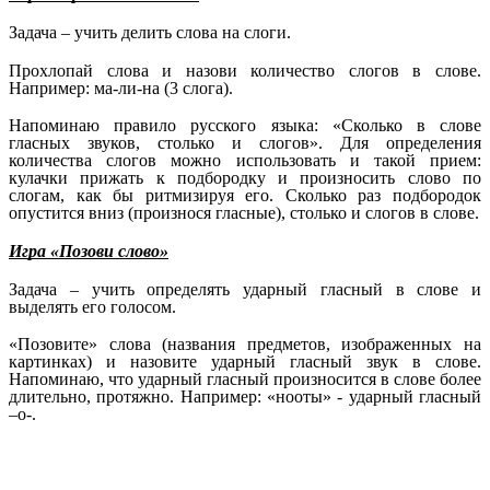
Задача – учить делить слова на слоги.
Прохлопай слова и назови количество слогов в слове.
Например: ма-ли-на (3 слога).
Напоминаю правило русского языка: «Сколько в слове
гласных звуков, столько и слогов». Для определения
количества слогов можно использовать и такой прием:
кулачки прижать к подбородку и произносить слово по
слогам, как бы ритмизируя его. Сколько раз подбородок
опустится вниз (произнося гласные), столько и слогов в слове.
Игра «Позови слово»
Задача – учить определять ударный гласный в слове и
выделять его голосом.
«Позовите» слова (названия предметов, изображенных на
картинках) и назовите ударный гласный звук в слове.
Напоминаю, что ударный гласный произносится в слове более
длительно, протяжно. Например: «нооты» - ударный гласный
–о-.