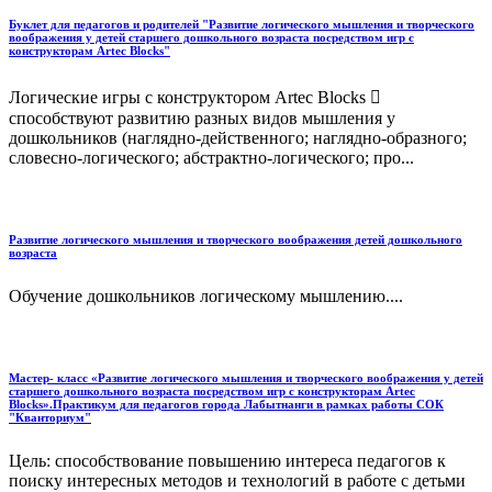
Буклет для педагогов и родителей "Развитие логического мышления и творческого
воображения у детей старшего дошкольного возраста посредством игр с
конструкторам Artec Blocks"
Логические игры с конструктором Artec Blocks 
способствуют развитию разных видов мышления у
дошкольников (наглядно-действенного; наглядно-образного;
словесно-логического; абстрактно-логического; про...
Развитие логического мышления и творческого воображения детей дошкольного
возраста
Обучение дошкольников логическому мышлению....
Мастер- класс «Развитие логического мышления и творческого воображения у детей
старшего дошкольного возраста посредством игр с конструкторам Artec
Blocks».Практикум для педагогов города Лабытнанги в рамках работы СОК
"Кванториум"
Цель: способствование повышению интереса педагогов к
поиску интересных методов и технологий в работе с детьми