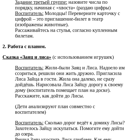
Задание третьей группе:
назовите числа по
порядку, начиная с «хвоста» (раздаю цифры)
Воспитатель:
Молодцы! Переверните карточку с
цифрой – это приглашение-билет в театр
(изображены животные).
Рассаживайтесь на стулья, согласно купленным
билетам.
2. Работа с планом.
Сказка «Заяц и лиса»
(с использованием игрушек)
Воспитатель:
Жили-были Заяц и Лиса. Надоело им
ссориться, решили они жить дружно. Пригласила
Лиса Зайца в гости. Жила она далеко, не сразу
дойдёшь. Нарисовала Лиса Зайцу дорогу к своему
дому (воспитатель помещает план на доске).
Расскажите, как дойти до Лисы.
(Дети анализируют план совместно с
воспитателем)
Воспитатель:
Сколько дорог ведёт к домику Лисы?
Захотелось Зайцу искупаться. Помогите ему дойти
до озера.
Решил Заяц угостить Лису грибами. Как ему