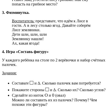
попасть на грибное место?
3. Физминутка.
Воспитатель:
представьте, что идём к Лисе в
гости. А в лесу столько ягод. Давайте соберём
Лисе земляники.
Дети шли, шли, шли
Землянику нашли!
Ах, какая ягода!
4. Игра «Составь фигуру»
У каждого ребёнка на столе по 2 верёвочки и набор счётных
палочек.
Задания:
□
Составьте
и
∆
. Сколько палочек вам потребуется?
□
Покажите стороны
и
∆
. Сколько их? Сколько углов?
Ο
0
Сделайте из ниток
и
(овал)
Можно ли составить их из палочек? Почему? Чем
похожи эти фигуры?