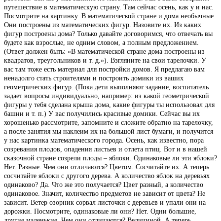
путешествие в математическую страну. Там сейчас осень, как у и нас.
Посмотрите на картинку. В математической стране и дома необычные.
Они построены из математических фигур. Назовите их. Из каких
фигур построены дома? Только давайте договоримся, что отвечать вы
будете как взрослые, не одним словом, а полным предложением.
(Ответ должен быть: «В математической стране дома построены из
квадратов, треугольников и т. д.»). Взгляните на свои тарелочки. У
вас там тоже есть материал для постройки домов. Я предлагаю вам
ненадолго стать строителями и построить домики из ваших
геометрических фигур. (Пока дети выполняют задание, воспитатель
задает вопросы индивидуально, например: из какой геометрической
фигуры у тебя сделана крыша дома, какие фигуры ты использовал для
башни и т. п.) У вас получились красивые домики. Сейчас вы их
хорошенько рассмотрите, запомните и сложите обратно на тарелочку,
а после занятия мы наклеим их на большой лист бумаги, и получится
у нас картинка математического города. Осень, как известно, пора
созревания плодов, опадения листьев и отлета птиц. Вот и в нашей
сказочной стране созрели плоды – яблоки. Одинаковые ли эти яблоки?
Нет. Разные. Чем они отличаются? Цветом. Сосчитайте их. А теперь
сосчитайте яблоки с другого дерева. А количество яблок на деревьях
одинаково? Да. Что же это получается? Цвет разный, а количество
одинаковое. Значит, количество предметов не зависит от цвета? Не
зависит. Ветер озорник сорвал листочки с деревьев и упали они на
дорожки. Посмотрите, одинаковые ли они? Нет. Одни большие,
другие маленькие. Чем они отличаются? Величиной. А теперь