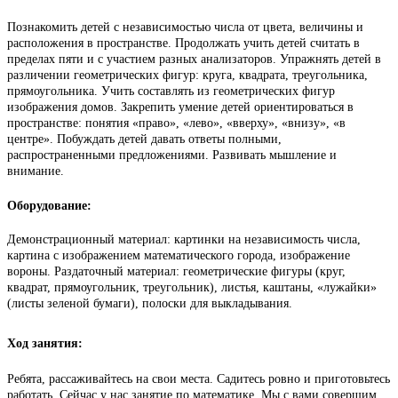
Познакомить детей с независимостью числа от цвета, величины и
расположения в пространстве. Продолжать учить детей считать в
пределах пяти и с участием разных анализаторов. Упражнять детей в
различении геометрических фигур: круга, квадрата, треугольника,
прямоугольника. Учить составлять из геометрических фигур
изображения домов. Закрепить умение детей ориентироваться в
пространстве: понятия «право», «лево», «вверху», «внизу», «в
центре». Побуждать детей давать ответы полными,
распространенными предложениями. Развивать мышление и
внимание.
Оборудование:
Демонстрационный материал: картинки на независимость числа,
картина с изображением математического города, изображение
вороны. Раздаточный материал: геометрические фигуры (круг,
квадрат, прямоугольник, треугольник), листья, каштаны, «лужайки»
(листы зеленой бумаги), полоски для выкладывания.
Ход занятия:
Ребята, рассаживайтесь на свои места. Садитесь ровно и приготовьтесь
работать. Сейчас у нас занятие по математике. Мы с вами совершим