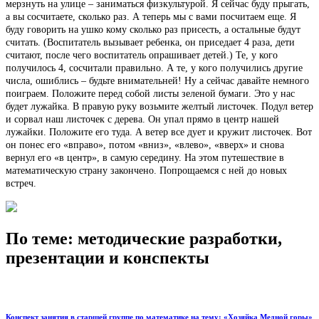
мерзнуть на улице – заниматься физкультурой. Я сейчас буду прыгать,
а вы сосчитаете, сколько раз. А теперь мы с вами посчитаем еще. Я
буду говорить на ушко кому сколько раз присесть, а остальные будут
считать. (Воспитатель вызывает ребенка, он приседает 4 раза, дети
считают, после чего воспитатель опрашивает детей.) Те, у кого
получилось 4, сосчитали правильно. А те, у кого получились другие
числа, ошиблись – будьте внимательней! Ну а сейчас давайте немного
поиграем. Положите перед собой листы зеленой бумаги. Это у нас
будет лужайка. В правую руку возьмите желтый листочек. Подул ветер
и сорвал наш листочек с дерева. Он упал прямо в центр нашей
лужайки. Положите его туда. А ветер все дует и кружит листочек. Вот
он понес его «вправо», потом «вниз», «влево», «вверх» и снова
вернул его «в центр», в самую середину. На этом путешествие в
математическую страну закончено. Попрощаемся с ней до новых
встреч.
По теме: методические разработки,
презентации и конспекты
Конспект занятия в старшей группе по математике на тему: «Хозяйка Медной горы»