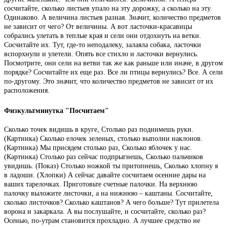
сосчитайте, сколько листьев упало на эту дорожку, а сколько на эту.
Одинаково. А величина листьев разная. Значит, количество предметов
не зависит от чего? От величины. А вот ласточки-красавицы
собрались улетать в теплые края и сели они отдохнуть на ветки.
Сосчитайте их. Тут, где-то неподалеку, залаяла собака, ласточки
вспорхнули и улетели. Опять все стихло и ласточки вернулись.
Посмотрите, они сели на ветви так же как раньше или иначе, в другом
порядке? Сосчитайте их еще раз. Все ли птицы вернулись? Все. А сели
по-другому. Это значит, что количество предметов не зависит от их
расположения.
Физкультминутка "Посчитаем"
Сколько точек видишь в круге, Столько раз поднимешь руки.
(Картинка) Сколько елочек зеленых, столько выполни наклонов.
(Картинка) Мы присядем столько раз, Сколько яблочек у нас.
(Картинка) Столько раз сейчас подпрыгнешь, Сколько пальчиков
увидишь. (Показ) Столько ножкой ты притопнешь, Сколько хлопну я
в ладоши. (Хлопки) А сейчас давайте сосчитаем осенние дары на
ваших тарелочках. Приготовьте счетные палочки. На верхнюю
палочку выложите листочки, а на нижнюю – каштаны. Сосчитайте,
сколько листочков? Сколько каштанов? А чего больше? Тут прилетела
ворона и закаркала. А вы послушайте, и сосчитайте, сколько раз?
Осенью, по-утрам становится прохладно. А лучшее средство не