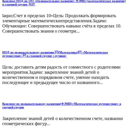
Конспект НОД по ОО «Познавательное развитие» ФЭМП (математическое развитие)
в старшей группе ДОУ
laquo;Счет в пределах 10»Цель: Продолжать формировать
элементарные математическиепредставления.Задачи:
Обучающие: Совершенствовать навыки счёта в пределах 10.
Совершенствовать знания о геометри...
НОД по познавательному развитию (Математика) «Математическое
путешествие» в старшей группе «лучики»
Цель: доставить детям радость от совместного с родителями
мероприятия.Задачи: закрепление знаний детей о
количественном и порядковом счете, умение находить
последующее и предыдущее число от названного...
Конспект по познавательному развитию(ФЭМП)«Математическое путешествие» в
средней группе
Закрепление знаний детей о количественном счете, названии
геометрических фигур...