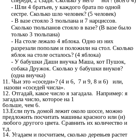
спереди, 2 сзади. Сколько у него ног? (всего 4)
- Шли 4 братьев, у каждого брата по одной
сестре. Сколько шло человек? (5 человек)
- В вазе стояло 3 тюльпана и 7 нарциссов.
Сколько тюльпанов стояло в вазе? (В вазе было
только 3 тюльпана)
- На столе лежало 4 яблока. Одно из них
разрезали пополам и положили на стол. Сколько
яблок на столе осталось? (4 яблока)
- У бабушки Даши внучка Маша, кот Пушок,
собака Дружок. Сколько у бабушки внуков?
(одна внучка)
11. Чьи это «соседи»? (4 и 6, 7 и 9, 8 и 6) или,
назови «соседей числа».
12. Отгадай, какое число я загадала. Например: я
загадала число, которое на 1
больше, чем 6.
13.Если путь домой лежит около шоссе, можно
предложить посчитать машины красного или (и)
любого другого цвета. Сравнить их количество и
т.д.
14. Угадаем и посчитаем, сколько деревьев растет