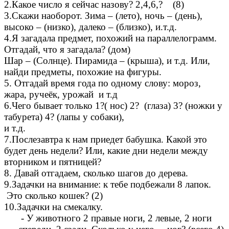
2.Какое число я сейчас назову? 2,4,6,? (8)
3.Скажи наоборот. Зима – (лето), ночь – (день),
высоко – (низко), далеко – (близко), и.т.д.
4.Я загадала предмет, похожий на параллелограмм.
Отгадай, что я загадала? (дом)
Шар – (Солнце). Пирамида – (крыша), и т.д. Или,
найди предметы, похожие на фигуры.
5. Отгадай время года по одному слову: мороз,
жара, ручеёк, урожай и т.д
6.Чего бывает только 1?( нос) 2? (глаза) 3? (ножки у
табурета) 4? (лапы у собаки),
и т.д.
7.Послезавтра к нам приедет бабушка. Какой это
будет день недели? Или, какие дни недели между
вторником и пятницей?
8. Давай отгадаем, сколько шагов до дерева.
9.Задачки на внимание: к тебе подбежали 8 лапок.
Это сколько кошек? (2)
10.Задачки на смекалку.
- У животного 2 правые ноги, 2 левые, 2 ноги