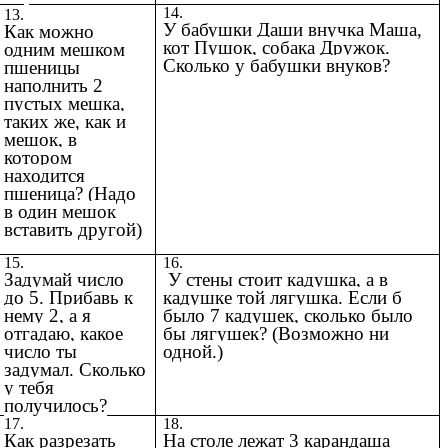
14.
13.
У бабушки Даши внучка Маша,
Как можно
кот Пушок, собака Дружок.
одним мешком
Сколько у бабушки внуков?
пшеницы
наполнить 2
пустых мешка,
таких же, как и
мешок, в
котором
находится
пшеница? (Надо
в один мешок
вставить другой)
15.
16.
Задумай число
У стены стоит кадушка, а в
до 5. Прибавь к
кадушке той лягушка. Если б
нему 2, а я
было 7 кадушек, сколько было
отгадаю, какое
бы лягушек? (Возможно ни
число ты
одной.)
задумал. Сколько
у тебя
получилось?
17.
18.
Как разрезать
На столе лежат 3 карандаша