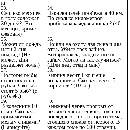
кг
33.
34.
Сколько месяцев
Пара лошадей пробежала 40 км.
в году содержат
По сколько километров
30 дней? (Все
пробежала каждая лошадь? (40)
месяцы, кроме
февраля)
35.
36.
Может ли дождь
Пошли на охоту два сына и два
идти 2 дня
отца. Убили трех зайцев.
подряд? (Не
Возвращаясь, каждый нес по
может. Дни
зайцу. Могло ли так случиться?
разделяет ночь.)
(Шли дед, отец и сын)
37.
38.
Полторы рыбы
Кирпич весит 1 кг и еще
стоят полтора
полкирпича. Сколько весят 5
рубля. Сколько
кирпичей? (10 кг.)
стоят 5 рыб? (5
рублей.)
39.
40.
В колеснице 10
Книжный червь прогрыз от
спиц. Сколько
первого листа первого тома до
промежутков
последнего листа второго тома,
между спицами?
стоящего справа от первого. В
(Нарисуйте)
каждом томе по 600 страниц.