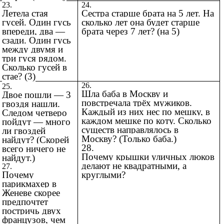
23.
24.
Летела стая
Сестра старше брата на 5 лет. На
гусей. Один гусь
сколько лет она будет старше
впереди, два —
брата через 7 лет? (на 5)
сзади. Один гусь
между двумя и
три гуся рядом.
Сколько гусей в
стае? (3)
26.
25.
Шла баба в Москву и
Двое пошли — 3
повстречала трёх мужиков.
гвоздя нашли.
Каждый из них нес по мешку, в
Следом четверо
каждом мешке по коту. Сколько
пойдут — много
существ направлялось в
ли гвоздей
Москву? (Только баба.)
найдут? (Скорей
28.
всего ничего не
Почему крышки уличных люков
найдут.)
делают не квадратными, а
27.
Почему
круглыми?
парикмахер в
Женеве скорее
предпочтет
постричь двух
французов, чем