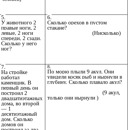
5.
6.
У животного 2
Сколько орехов в пустом
правые ноги, 2
стакане?
левые, 2 ноги
(Нисколько)
спереди, 2 сзади.
Сколько у него
ног?
7.
8.
По морю плыли 9 акул. Они
На стройке
увидели косяк рыб и нырнули в
работал
глубину. Сколько плавало акул?
каменщик. В
первый день он
(9 акул,
построил 2
только они нырнули )
двадцатиэтажных
дома, во второй
— 1
десятиэтажный
дом. Сколько
домов он
построил за два