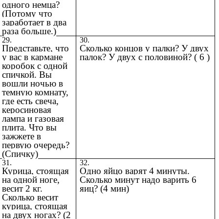
одного немца?
(Потому что
заработает в два
раза больше.)
29.
30.
Представьте, что
Сколько концов у палки? У двух
у вас в кармане
палок? У двух с половиной? ( 6 )
коробок с одной
спичкой. Вы
вошли ночью в
темную комнату,
где есть свеча,
керосиновая
лампа и газовая
плита. Что вы
зажжете в
первую очередь?
(Спичку)
31.
32.
Курица, стоящая
Одно яйцо варят 4 минуты.
на одной ноге,
Сколько минут надо варить 6
весит 2 кг.
яиц? (4 мин)
Сколько весит
курица, стоящая
на двух ногах? (2