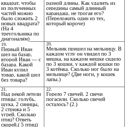
квадрат, чтобы
разной длины. Как удалить из
из полученных
середины самый длинный
частей можно
карандаш, не трогая его?
было сложить 2
(Переложить один из тех,
новых квадрата?
который короче)
(На 4
треугольника по
диагоналям)
20.
19.
Мельник пришел на мельницу. В
Первый Иван
каждом углу он увидел по 3
шел на базар,
мешка, на каждом мешке сидело
второй Иван — с
по 3 кошки, у каждой кошки по
базара. Какой
3 котёнка. Сколько ног было на
Иван купил
мельнице? (Две ноги, у кошек
товар, какой шел
лапы.)
без товара?
21.
22.
Над рекой летели
Горело 7 свечей. 2 свечи
птицы: голубь,
погасили. Сколько свечей
щука, 2 синицы,
осталось? (2.)
2 стрижа и 5
угрей. Сколько
птиц? Ответь
скорей.( 5 птиц)