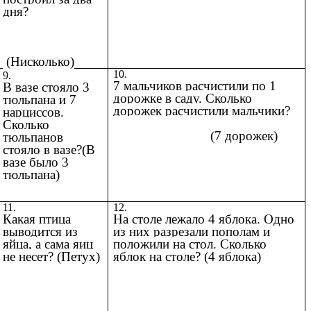
дня?
(Нисколько)
10.
9.
7 мальчиков расчистили по 1
В вазе стояло 3
дорожке в саду. Сколько
тюльпана и 7
дорожек расчистили мальчики?
нарциссов.
Сколько
(7 дорожек)
тюльпанов
стояло в вазе?(В
вазе было 3
тюльпана)
11.
12.
Какая птица
На столе лежало 4 яблока. Одно
выводится из
из них разрезали пополам и
яйца, а сама яиц
положили на стол. Сколько
не несет? (Петух)
яблок на столе? (4 яблока)