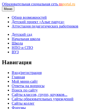
Образовательная социальная сеть
ns
portal.ru
Меню
Обзор возможностей
Детский проект «Алые паруса»
Аттестация педагогических работников
Детский сад
Начальная школа
Школа
НПО и СПО
ВУЗ
Навигация
Вход/регистрация
Главная
Мой мини-сайт
Ответы на вопросы
Поиск по сайту
Сайты классов, групп, кружков...
Сайты образовательных учреждений
Сайты коллег
Форумы