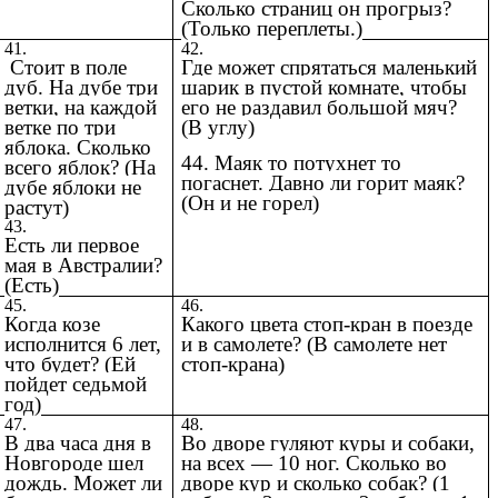
Сколько страниц он прогрыз?
(Только переплеты.)
41.
42.
Стоит в поле
Где может спрятаться маленький
дуб. На дубе три
шарик в пустой комнате, чтобы
ветки, на каждой
его не раздавил большой мяч?
ветке по три
(В углу)
яблока. Сколько
44. Маяк то потухнет то
всего яблок? (На
погаснет. Давно ли горит маяк?
дубе яблоки не
(Он и не горел)
растут)
43.
Есть ли первое
мая в Австралии?
(Есть)
45.
46.
Когда козе
Какого цвета стоп-кран в поезде
исполнится 6 лет,
и в самолете? (В самолете нет
что будет? (Ей
стоп-крана)
пойдет седьмой
год)
47.
48.
В два часа дня в
Во дворе гуляют куры и собаки,
Новгороде шел
на всех — 10 ног. Сколько во
дождь. Может ли
дворе кур и сколько собак? (1