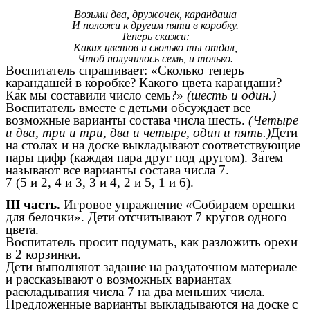
Возьми два, дружочек, карандаша
И положи к другим пяти в коробку.
Теперь скажи:
Каких цветов и сколько ты отдал,
Чтоб получилось семь, и только.
Воспитатель спрашивает: «Сколько теперь
карандашей в коробке? Какого цвета карандаши?
Как мы составили число семь?»
(шесть и один.)
Воспитатель вместе с детьми обсуждает все
возможные варианты состава числа шесть.
(Четыре
и два, три и три, два и четыре, один и пять.)
Дети
на столах и на доске выкладывают соответствующие
пары цифр (каждая пара друг под другом). Затем
называют все варианты состава числа 7.
7 (5 и 2, 4 и 3, 3 и 4, 2 и 5, 1 и 6).
III часть.
Игровое упражнение «Собираем орешки
для белочки». Дети отсчитывают 7 кругов одного
цвета.
Воспитатель просит подумать, как разложить орехи
в 2 корзинки.
Дети выполняют задание на раздаточном материале
и рассказывают о возможных вариантах
раскладывания числа 7 на два меньших числа.
Предложенные варианты выкладываются на доске с