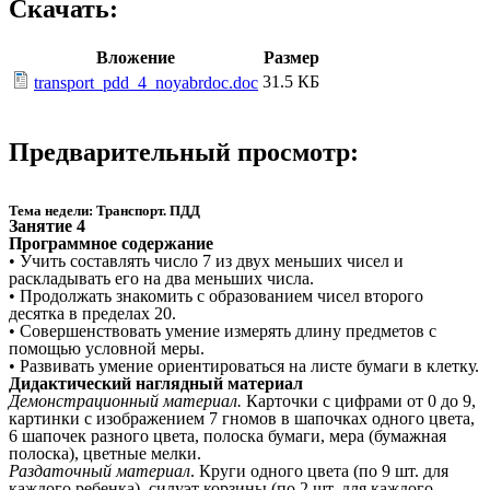
Скачать:
Вложение
Размер
31.5 КБ
transport_pdd_4_noyabrdoc.doc
Предварительный просмотр:
Тема недели: Транспорт. ПДД
Занятие 4
Программное содержание
• Учить составлять число 7 из двух меньших чисел и
раскладывать его на два меньших числа.
• Продолжать знакомить с образованием чисел второго
десятка в пределах 20.
• Совершенствовать умение измерять длину предметов с
помощью условной меры.
• Развивать умение ориентироваться на листе бумаги в клетку.
Дидактический наглядный материал
Демонстрационный материал.
Карточки с цифрами от 0 до 9,
картинки с изображением 7 гномов в шапочках одного цвета,
6 шапочек разного цвета, полоска бумаги, мера (бумажная
полоска), цветные мелки.
Раздаточный материал
. Круги одного цвета (по 9 шт. для
каждого ребенка), силуэт корзины (по 2 шт. для каждого