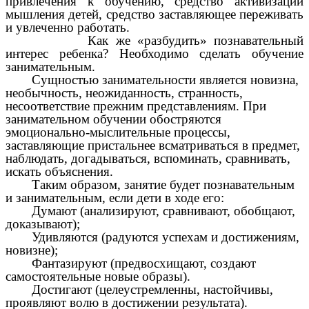
привлечения к обучению, средство активизации
мышления детей, средство заставляющее переживать
и увлеченно работать.
Как же «разбудить» познавательный
интерес ребенка? Необходимо сделать обучение
занимательным.
Сущностью занимательности является новизна,
необычность, неожиданность, странность,
несоответствие прежним представлениям. При
занимательном обучении обостряются
эмоционально-мыслительные процессы,
заставляющие пристальнее всматриваться в предмет,
наблюдать, догадываться, вспоминать, сравнивать,
искать объяснения.
Таким образом, занятие будет познавательным
и занимательным, если дети в ходе его:
Думают (анализируют, сравнивают, обобщают,
доказывают);
Удивляются (радуются успехам и достижениям,
новизне);
Фантазируют (предвосхищают, создают
самостоятельные новые образы).
Достигают (целеустремленны, настойчивы,
проявляют волю в достижении результата).