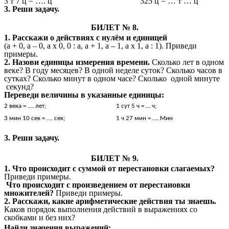
3 т 7 ц = …. ц 325 ц = … т … ц
3. Реши задачу.
БИЛЕТ № 8.
1. Расскажи о действиях с нулём
и единицей
(а + 0, а – 0, а х 0, 0 : а, а + 1, а – 1, а х 1, а : 1). Приведи
примеры.
2. Назови единицы измерения времени.
Сколько лет в одном
веке? В году месяцев? В одной неделе суток? Сколько часов в
сутках? Сколько минут в одном часе? Сколько одной минуте
секунд?
Переведи величины в указанные единицы:
2 века = …. лет;
1 сут 5 ч = … ч;
3 мин 10 сек = …. сек;
1 ч 27 мин = …. Мин
3. Реши задачу.
БИЛЕТ № 9.
1. Что происходит с суммой от перестановки слагаемых?
Приведи
примеры.
Что происходит с произведением от перестановки
множителей?
Приведи
примеры.
2. Расскажи, какие арифметические действия ты знаешь.
Каков порядок выполнения действий в выражениях со
скобками и без них?
Найди значения выражений: