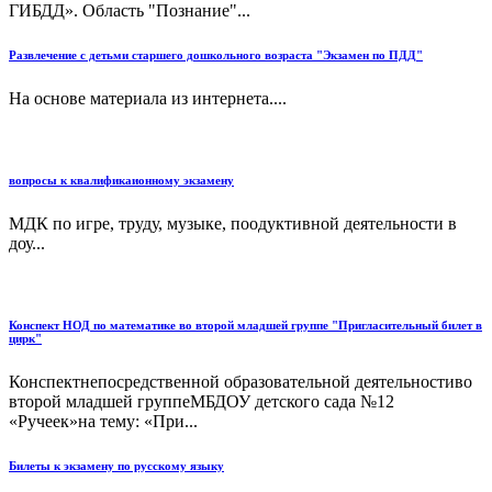
ГИБДД». Область "Познание"...
Развлечение с детьми старшего дошкольного возраста "Экзамен по ПДД"
На основе материала из интернета....
вопросы к квалификаионному экзамену
МДК по игре, труду, музыке, поодуктивной деятельности в
доу...
Конспект НОД по математике во второй младшей группе "Пригласительный билет в
цирк"
Конспектнепосредственной образовательной деятельностиво
второй младшей группеМБДОУ детского сада №12
«Ручеек»на тему: «При...
Билеты к экзамену по русскому языку