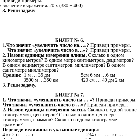
приведи примеры.
 значение выражения: 20 х (380 + 460)
3. Реши задачу
БИЛЕТ № 6.
1.
Что значит «увеличить число на…»?
Приведи примеры.
Что значит «увеличить число в…»?
Приведи примеры.
2.
Назови единицы измерения длины.
Сколько в одном
километре метров? В одном метре сантиметров, дециметров?
В одном дециметре сантиметров, миллиметров? В одном
сантиметре миллиметров?
Сравни:
1 м … 35 дм 5см 6 мм …6 см
3500 м …350 км 420 см … 40 дм 2 см
3.
Реши задачу.
БИЛЕТ № 7.
1. Что значит «уменьшить число на … »?
Приведи примеры.
Что значит «уменьшить число в …»?
Приведи примеры.
2.
Назови единицы измерения массы.
Сколько в одной тонне
килограммов, центнеров? Сколько в одном центнере
килограммов, граммов?
Сколько в одном килограмме
граммов?
Переведи величины в указанные единицы:
4 кг 25 г = … г 2345 г = …
кг … г