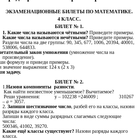
ЭКЗАМЕНАЦИОННЫЕ БИЛЕТЫ ПО МАТЕМАТИКЕ.
4 КЛАСС.
БИЛЕТ № 1.
1. Какие числа называются чётными?
Приведите примеры.
Какие числа называются нечётными?
Приведите примеры.
Раздели числа на две группы: 90, 345, 677, 1006, 20394, 40001,
538006, 644833.
очетательный закон умножения
(умножение числа на
произведение).
ши формулу и приведи примеры.
 значение выражения: 124 х (2 х 3)
ши задачу.
БИЛЕТ № 2.
1.
Назови компоненты разности
.
Как найти неизвестное уменьшаемое? Вычитаемое?
Реши уравнения: у – 102238 =246009 ; 310267
–
а
= 3057.
2.
Запиши шестизначное число
, разбей его на классы, назови
разряды каждого класса.
Запиши в виде суммы разрядных слагаемых следующие
числа:
500346, 41002, 39270.
Какие ещё классы существуют?
Назови разряды каждого
класса.