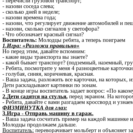
- перечисли грузовой транспорт;
- назови соседа слева;
- сколько дней в неделе;
- назови времена года;
- назови, что регулирует движение автомобилей и пе
- назови, сколько сигналов у светофора?
- Что обозначает красный сигнал?
Воспитатель:
Молодцы ребята, а теперь поиграем
1.Игра: «Разложи правильно»
Но перед этим, давайте вспомним:
- какие виды транспорта вы знаете?
- какой бывает транспорт? (подземный, наземный, гру
- Ребята, посмотрите у меня 4 разноцветные карточки
- голубая, синяя, коричневая, красная.
- Ваша задача, разложить все карточки, на которых, 
Дети раскладывают картинки по зонам.
- В конце игры воспитатель задает вопрос: «По како
2.Дети садятся на стулья
,
перед экраном. На которо
- Ребята, давайте с вами разгадаем кроссворд и узна
ФИЗМИНУТКА для глаз:
3.Игра - Отправь машину в гараж.
- Ваша задача сосчитать пример на каждой машинке 
Молодцы продолжаем дальше.
Воспитатель:
переворачивает мольберт и объясняет за