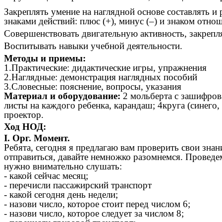
Закреплять умение на наглядной основе составлять и
знаками действий: плюс (+), минус (–) и знаком отнош
Совершенствовать двигательную активность, закрепл
Воспитывать навыки учебной деятельности.
Методы и приемы:
1.Практические: дидактические игры, упражнения
2.Наглядные: демонстрация наглядных пособий
3.Словесные: пояснение, вопросы, указания
Материал и оборудование:
2 мольберта с зашифрова
листы на каждого ребенка, карандаш; 4круга (синего,
проектор.
Ход НОД:
I. Орг. Момент.
Ребята, сегодня я предлагаю вам проверить свои зна
отправиться, давайте немножко разомнемся. Проведем
нужно внимательно слушать:
- какой сейчас месяц;
- перечисли пассажирский транспорт
- какой сегодня день недели;
- назови число, которое стоит перед числом 6;
- назови число, которое следует за числом 8;