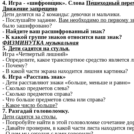
4. Игра - «шифровщик». Слова
Пешеходный пере
Движение запрещено
Дети делятся на 2 команды: девочки и мальчики.
- Послушайте задание.
Вам необходимо по первому зв
было зашифровано?
- Найдите ваш расшифрованный знак?
- К какой группе знаков относится ваш знак?
ФИЗМИНУТКА музыкальная
5.
Дети садятся на стулья.
Игра «Четвертый лишний»
- Определите, какое транспортное средство является
- Почему?
- В какой части экрана находится лишняя картинка?
6. Игра «Расставь знак»
- Дети расставляют знаки «больше, меньше и равно»
- Сколько предметов слева?
- Сколько предметов справа?
- Что больше предметов слева или справа?
- Какое число больше?
7. Разгадай головоломку.
Дети садятся за столы.
- Попробуйте найти в этой головоломке сочетание дор
- Давайте проверим, в какой части листа находится пе
- О чем мы сегодня с вами говорили?