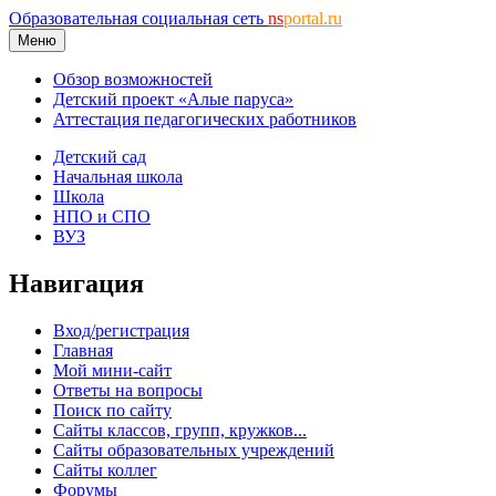
Образовательная социальная сеть
ns
portal.ru
Меню
Обзор возможностей
Детский проект «Алые паруса»
Аттестация педагогических работников
Детский сад
Начальная школа
Школа
НПО и СПО
ВУЗ
Навигация
Вход/регистрация
Главная
Мой мини-сайт
Ответы на вопросы
Поиск по сайту
Сайты классов, групп, кружков...
Сайты образовательных учреждений
Сайты коллег
Форумы