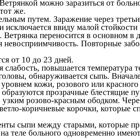
 Ветрянкой можно заразиться от боль
тот же.
ельным путем. Заражение через третьи
и исключается ввиду малой стойкости 
 Ветрянка переносится в основном в д
ая невосприимчивость. Повторные заб
я от 10 до 23 дней.
я слабость, повышается температура те
и головы, обнаруживается сыпь. Вначал
уровнем кожи, розового или красного
 образуются прозрачные блестящие пу
 узким розово-красным ободком. Чере
етло-коричневые корочки, которые спу
нты сыпи между старыми, которые пр
е на теле больного одновременно имею