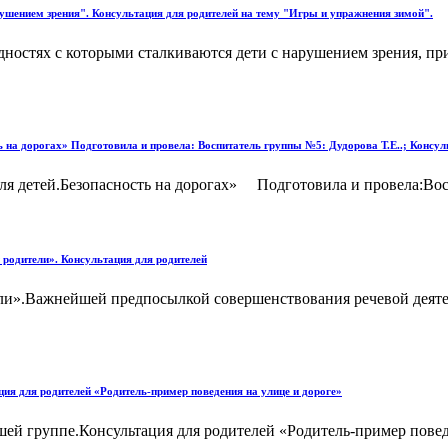
рушением зрения". Консультация для родителей на тему "Игры и упражнения зимой".
удностях с которыми сталкиваются дети с нарушением зрения, п
ть на дорогах» Подготовила и провела: Воспитатель группы №5: Дудорова Т.Е..; Консу
ля детей.Безопасность на дорогах» Подготовила и провела:Восп
и родители». Консультация для родителей
ители».Важнейшей предпосылкой совершенствования речевой деят
ция для родителей «Родитель-пример поведения на улице и дороге»
шей группе.Консультация для родителей «Родитель-пример поведе