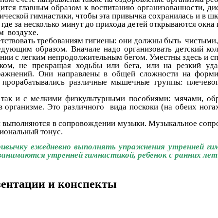
я главным образом к воспитанию организованности, дис
ческой гимнастики, чтобы эта привычка сохранилась и в шко
е за несколько минут до прихода детей открываются окна 
жем воздухе.
вовать требованиям гигиены: они должны быть чистыми, л
им образом. Вначале надо организовать детский коллек
тании с легким непродолжительным бегом. Уместны здесь и 
пком, не прекращая ходьбы или бега, или на резкий уд
ажнений. Они направлены в общей сложности на форми
о прорабатывались различные мышечные группы: плечево
 с мелкими физкультурными пособиями: мячами, обруча
организме. Это различного вида поскоки (на обеих ногах
полняются в сопровождении музыки. Музыкальное сопрово
иональный тонус.
ривычку ежедневно выполнять упражнения утренней ги
 занимаются утренней гимнастикой, ребенок с ранних лет
езентации и конспекты