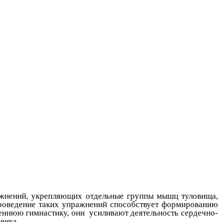
ажнений, укрепляющих отдельные группы мышц туловища,
роведение таких упражнений способствует формированию
реннюю гимнастику, они усиливают деятельность сердечно-
енка.