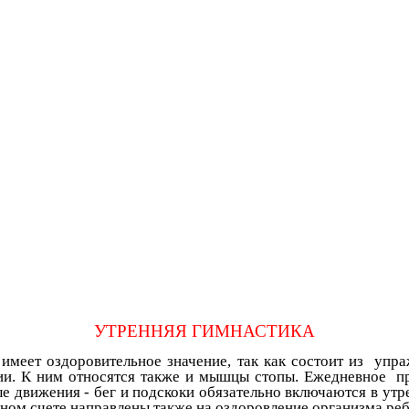
УТРЕННЯЯ ГИМНАСТИКА
ет оздоровительное значение, так как состоит из упр
ии. К ним относятся также и мышцы стопы. Ежедневное п
е движения - бег и подскоки обязательно включаются в ут
чном счете направлены также на оздоровление организма реб