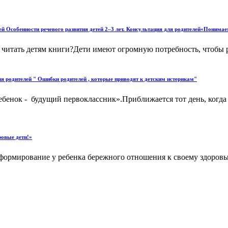
ей Особенности речевого развития детей 2–3 лет. Консультация для родителей«Понима
м читать детям книги?Дети имеют огромную потребность, чтобы 
я родителей " Ошибки родителей , которые приводят к детским истерикам"
бенок - будущий первоклассник».Приближается тот день, когда
ровые дети!»
формирование у ребенка бережного отношения к своему здоровь