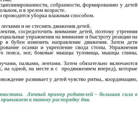
циплинированности, собранности, формированию у детей
льном, и в зрелом возрасте.
и проводится уборка влажным способом.
егкими и не стеснять движения детей.
тив, сосредоточить внимание детей, поэтому утренняя
специальные упражнения на внимание и быстроту реакции на
ар в бубен изменить направление движения. Затем дети
рование осанки и укрепление свода стопы. Упражнения
го пояса, ног, боковые мышцы туловища, мышцы спины,
ми, палками, лентами. Затем обязательно включаются
, на одной, на месте и с продвижением вперед), которые
ждение развивает у детей чувство ритма,. координацию,
мнастики. Личный пример родителей – большая сила в
 привыкает к такому распорядку дня.