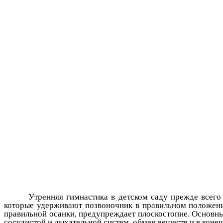
Утренняя гимнастика в детском саду прежде всего име
которые удерживают позвоночник в правильном положен
правильной осанки, предупреждает плоскостопие. Основны
сосудистой и дыхательной систем, обмен веществ и в коне