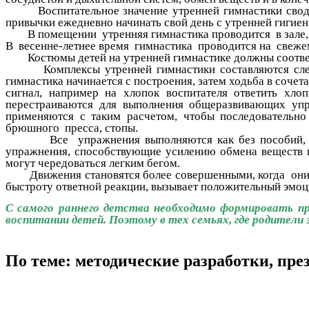
Воспитательное значение утренней гимнастики сводитс
привычки ежедневно начинать свой день с утренней гигиени
В помещении утренняя гимнастика проводится в зале, гд
В весенне-летнее время гимнастика проводится на све
Костюмы детей на утренней гимнастике должны соответст
Комплексы утренней гимнастики составляются следующ
гимнастика начинается с построения, затем ходьба в соче
сигнал, например на хлопок воспитателя ответить хло
перестраиваются для выполнения общеразвивающих упр
применяются с таким расчетом, чтобы последовательн
брюшного пресса, стопы.
Все упражнения выполняются как без пособий, так и
упражнения, способствующие усилению обмена веществ в 
могут чередоваться легким бегом.
Движения становятся более совершенными, когда они вы
быстроту ответной реакции, вызывает положительный эмоц
С самого раннего детства необходимо формировать п
воспитании детей. Поэтому в тех семьях, где родители
По теме: методические разработки, пр