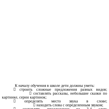
К началу обучения в школе дети должны уметь:

строить сложные предложения разных видов;

составлять рассказы, небольшие сказки по
картинке, серии картинок;

определять место звука в слове;

находить слова с определенным звуком;

составлять предложение из 3-4 слов;