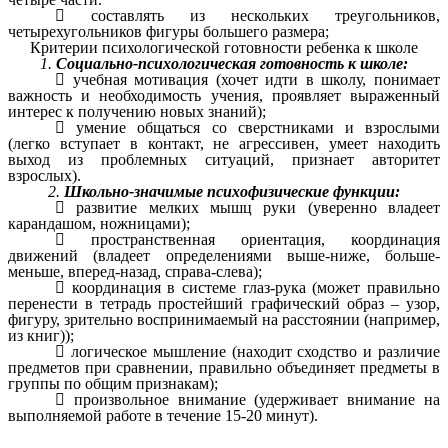

составлять из нескольких треугольников,
четырехугольников фигуры большего размера;
Критерии психологической готовности ребенка к школе
1.
Социально-психологическая готовность к школе:

учебная мотивация (хочет идти в школу, понимает
важность и необходимость учения, проявляет выраженный
интерес к получению новых знаний);

умение общаться со сверстниками и взрослыми
(легко вступает в контакт, не агрессивен, умеет находить
выход из проблемных ситуаций, признает авторитет
взрослых).
2.
Школьно-значимые психофизические функции:

развитие мелких мышц руки (уверенно владеет
карандашом, ножницами);

пространственная ориентация, координация
движений (владеет определениями выше-ниже, больше-
меньше, вперед-назад, справа-слева);

координация в системе глаз-рука (может правильно
перенести в тетрадь простейший графический образ – узор,
фигуру, зрительно воспринимаемый на расстоянии (например,
из книг));

логическое мышление (находит сходство и различие
предметов при сравнении, правильно объединяет предметы в
группы по общим признакам);

произвольное внимание (удерживает внимание на
выполняемой работе в течение 15-20 минут).