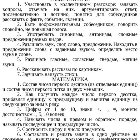
1.
Участвовать в коллективном разговоре: задавать
вопросы, отвечать на них, аргументировать ответ,
последовательно и логично, понятно для собеседников
рассказать о факте, событии, явлении.
2.
Быть доброжелательным собеседником, говорить
спокойно, не повышая голоса.
3.
Употреблять синонимы, антонимы, сложные
предложения разных видов.
4.
Различать звук, слог, слово, предложение. Находить в
предложении слова с заданным звуком, определять место
звука в слове.
5.
Различать гласные, согласные, твердые, мягкие
звуки.
6.
Рассказывать рассказы по картинкам.
7.
Заучивать наизусть стихи.
МАТЕМАТИКА
1.
Состав чисел первого десятка (из отдельных единиц)
и состав чисел первого пятка из двух меньших.
2.
Как получить каждое число первого десятка,
прибавляя единицу к предыдущему и вычитая единицу из
следующего за ним в ряду.
3.
Цифры от
1
до
10
, знаки
+
,
–
,
=
, монеты
достоинством
1
,
5
,
10
копеек.
4.
Называть числа в прямом и обратном порядке,
называть последующее и предыдущее число.
5.
Соотносить цифру и число предметов.
6.
Составлять и решать задачи в одно действие на
сложение и вычитание, пользоваться арифметическими