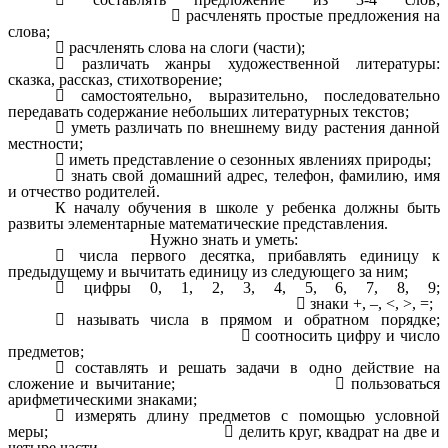

расчленять простые предложения на
слова;

расчленять слова на слоги (части);

различать жанры художественной литературы:
сказка, рассказ, стихотворение;

самостоятельно, выразительно, последовательно
передавать содержание небольших литературных текстов;

уметь различать по внешнему виду растения данной
местности;

иметь представление о сезонных явлениях природы;

знать свой домашний адрес, телефон, фамилию, имя
и отчество родителей.
К началу обучения в школе у ребенка должны быть
развиты элементарные математические представления.
Нужно знать и уметь:

числа первого десятка, прибавлять единицу к
предыдущему и вычитать единицу из следующего за ним;

цифры
0
,
1
,
2
,
3
,
4
,
5
,
6
,
7
,
8
,
9
;

знаки
+
,
–
,
<
,
>
,
=
;

называть числа в прямом и обратном порядке;

соотносить цифру и число
предметов;

составлять и решать задачи в одно действие на
сложение и вычитание;

пользоваться
арифметическими знаками;

измерять длину предметов с помощью условной
меры;

делить круг, квадрат на две и
четыре части.