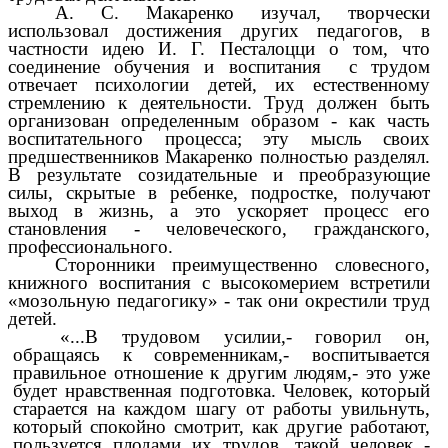
А. С. Макаренко изучал, творчески
использовал достижения других педагогов, в
частности идею И. Г. Песталоцци о том, что
соединение обучения и воспитания с трудом
отвечает психологии детей, их естественному
стремлению к деятельности. Труд должен быть
организован определенным образом - как часть
воспитательного процесса; эту мысль своих
предшественников Макаренко полностью разделял.
В результате созидательные и преобразующие
силы, скрытые в ребенке, подростке, получают
выход в жизнь, а это ускоряет процесс его
становления - человеческого, гражданского,
профессионального.
Сторонники преимущественно словесного,
книжного воспитания с высокомерием встретили
«мозольную педагогику» - так они окрестили труд
детей.
«...В трудовом усилии,- говорил он,
обращаясь к современникам,- воспитывается
правильное отношение к другим людям,- это уже
будет нравственная подготовка. Человек, который
старается на каждом шагу от работы увильнуть,
который спокойно смотрит, как другие работают,
пользуется плодами их трудов, такой человек -