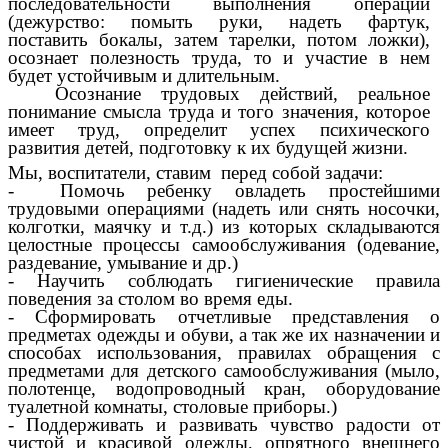
последовательности выполнения операций
(дежурство: помыть руки, надеть фартук,
поставить бокалы, затем тарелки, потом ложки),
осознает полезность труда, то и участие в нем
будет устойчивым и длительным.
Осознание трудовых действий, реальное
понимание смысла труда и того значения, которое
имеет труд, определит успех психического
развития детей, подготовку к их будущей жизни.
Мы, воспитатели, ставим перед собой задачи:
- Помочь ребенку овладеть простейшими
трудовыми операциями (надеть или снять носочки,
колготки, маячку и т.д.) из которых складываются
целостные процессы самообслуживания (одевание,
раздевание, умывание и др.)
- Научить соблюдать гигиенические правила
поведения за столом во время еды.
- Сформировать отчетливые представления о
предметах одежды и обуви, а так же их назначении и
способах использования, правилах обращения с
предметами для детского самообслуживания (мыло,
полотенце, водопроводный кран, оборудование
туалетной комнаты, столовые приборы.)
- Поддерживать и развивать чувство радости от
чистой и красивой одежды, опрятного внешнего