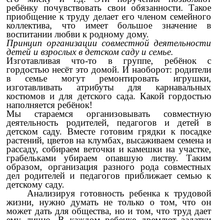
ребёнку почувствовать свои обязанности. Такое
приобщение к труду делает его членом семейного
коллектива, что имеет большое значение в
воспитании любви к родному дому.
Принцип организации совместной деятельности
детей и взрослых в детском саду и семье.
Изготавливая что-то в группе, ребёнок с
гордостью несёт это домой. И наоборот: родители
в семье могут ремонтировать игрушки,
изготавливать атрибуты для карнавальных
костюмов и для детского сада. Какой гордостью
наполняется ребёнок!
Мы стараемся организовывать совместную
деятельность родителей, педагогов и детей в
детском саду. Вместе готовим грядки к посадке
растений, цветов на клумбах, высаживаем семена и
рассаду, собираем веточки и камешки на участке,
грабельками убираем опавшую листву. Таким
образом, организация разного рода совместных
дел родителей и педагогов приближает семью к
детскому саду.
Анализируя готовность ребенка к трудовой
жизни, нужно думать не только о том, что он
может дать для общества, но и том, что труд дает
ему лично. В каждом ребенке дремлют задатки