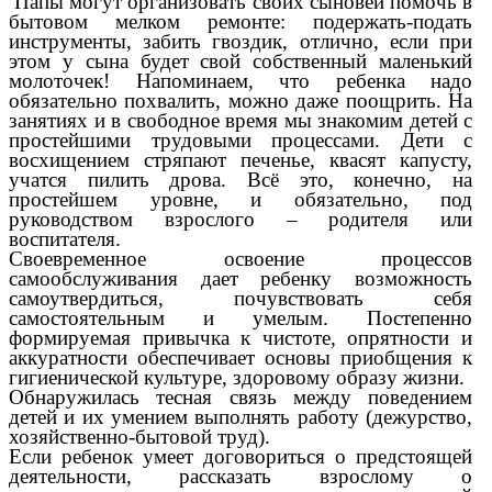
Папы могут организовать своих сыновей помочь в
бытовом мелком ремонте: подержать-подать
инструменты, забить гвоздик, отлично, если при
этом у сына будет свой собственный маленький
молоточек! Напоминаем, что ребенка надо
обязательно похвалить, можно даже поощрить. На
занятиях и в свободное время мы знакомим детей с
простейшими трудовыми процессами. Дети с
восхищением стряпают печенье, квасят капусту,
учатся пилить дрова. Всё это, конечно, на
простейшем уровне, и обязательно, под
руководством взрослого – родителя или
воспитателя.
Своевременное освоение процессов
самообслуживания дает ребенку возможность
самоутвердиться, почувствовать себя
самостоятельным и умелым. Постепенно
формируемая привычка к чистоте, опрятности и
аккуратности обеспечивает основы приобщения к
гигиенической культуре, здоровому образу жизни.
Обнаружилась тесная связь между поведением
детей и их умением выполнять работу (дежурство,
хозяйственно-бытовой труд).
Если ребенок умеет договориться о предстоящей
деятельности, рассказать взрослому о