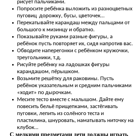
рисует пальчиками.
Попросите ребёнка выложить из разноцветных
пуговиц дорожку, бусы, цветочек…
Перекатывайте карандаш между пальцами от
большого к мизинцу и обратно.
Показывайте руками разные фигуры, а
ребёнок пусть повторяет их, сидя напротив вас.
Обводите наперегонки с ребёнком кружочки,
треугольники, т.д.
Рисуйте ребёнку на ладошках фигуры
карандашом, пёрышком.
Возьмите решётку для раковины. Пусть
ребёнок указательным и средним пальчиками
«ходит» по дырочкам.
Месите тесто вместе с малышом. Дайте ему
повесить бельё прищепками, застёгивать
пуговки, лепить из солёного теста и
пластилина, шнуровать, наматывать ниточку на
клубок…
С мелкими предметами дети должны играть