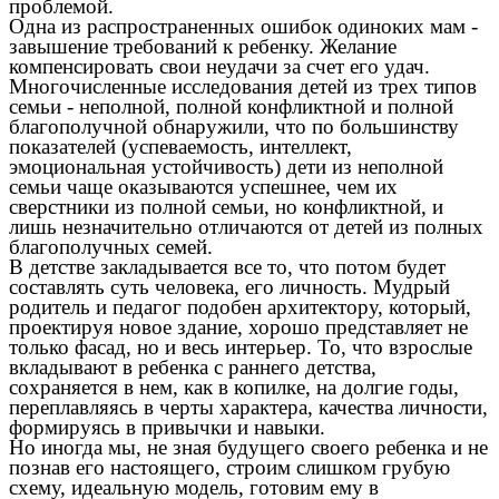
проблемой.
Одна из распространенных ошибок одиноких мам -
завышение требований к ребенку. Желание
компенсировать свои неудачи за счет его удач.
Многочисленные исследования детей из трех типов
семьи - неполной, полной конфликтной и полной
благополучной обнаружили, что по большинству
показателей (успеваемость, интеллект,
эмоциональная устойчивость) дети из неполной
семьи чаще оказываются успешнее, чем их
сверстники из полной семьи, но конфликтной, и
лишь незначительно отличаются от детей из полных
благополучных семей.
В детстве закладывается все то, что потом будет
составлять суть человека, его личность. Мудрый
родитель и педагог подобен архитектору, который,
проектируя новое здание, хорошо представляет не
только фасад, но и весь интерьер. То, что взрослые
вкладывают в ребенка с раннего детства,
сохраняется в нем, как в копилке, на долгие годы,
переплавляясь в черты характера, качества личности,
формируясь в привычки и навыки.
Но иногда мы, не зная будущего своего ребенка и не
познав его настоящего, строим слишком грубую
схему, идеальную модель, готовим ему в