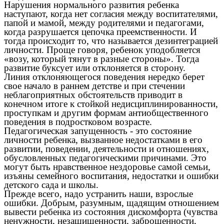
Нарушения нормального развития ребенка
наступают, когда нет согласия между воспитателями,
папой и мамой, между родителями и педагогами,
когда разрушается цепочка преемственности. И
тогда происходит то, что называется дезинтеграцией
личности. Проще говоря, ребенок уподобляется
«возу, который тянут в разные стороны». Тогда
развитие буксует или отклоняется в сторону.
Линия отклоняющегося поведения нередко берет
свое начало в раннем детстве и при стечении
неблагоприятных обстоятельств приводит в
конечном итоге к стойкой недисциплинированности,
проступкам и другим формам антиобщественного
поведения в подростковом возрасте.
Педагогическая запущенность - это состояние
личности ребенка, вызванное недостатками в его
развитии, поведении, деятельности и отношениях,
обусловленных педагогическими причинами. Это
могут быть нравственное нездоровье самой семьи,
изъяны семейного воспитания, недостатки и ошибки
детского сада и школы.
Прежде всего, надо устранить наши, взрослые
ошибки. Добрым, разумным, щадящим отношением
вывести ребенка из состояния дискомфорта (чувства
ненужности, незащищенности, заброшенности,