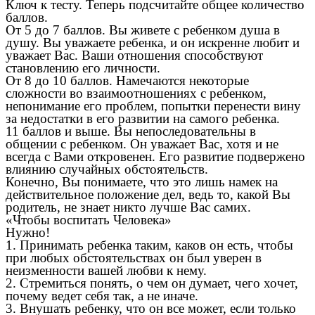
Ключ к тесту. Теперь подсчитайте общее количество
баллов.
От 5 до 7 баллов. Вы живете с ребенком душа в
душу. Вы уважаете ребенка, и он искренне любит и
уважает Вас. Ваши отношения способствуют
становлению его личности.
От 8 до 10 баллов. Намечаются некоторые
сложности во взаимоотношениях с ребенком,
непонимание его проблем, попытки перенести вину
за недостатки в его развитии на самого ребенка.
11 баллов и выше. Вы непоследовательны в
общении с ребенком. Он уважает Вас, хотя и не
всегда с Вами откровенен. Его развитие подвержено
влиянию случайных обстоятельств.
Конечно, Вы понимаете, что это лишь намек на
действительное положение дел, ведь то, какой Вы
родитель, не знает никто лучше Вас самих.
«Чтобы воспитать Человека»
Нужно!
1. Принимать ребенка таким, каков он есть, чтобы
при любых обстоятельствах он был уверен в
неизменности вашей любви к нему.
2. Стремиться понять, о чем он думает, чего хочет,
почему ведет себя так, а не иначе.
3. Внушать ребенку, что он все может, если только