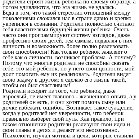
родители строят жизнь ребенка по своему образцу, а
потом удивляются, что эта жизнь не удалась.
Беда в том, что такой стереотип отношений между
поколениями сложился нас в стране давно и крепко
укрепился в сознании. Родители полностью считают
себя властителями будущей жизни ребенка. Очень
часто они программируют систему взглядов, даже
профессию своих детей, тем самым, подавляя в них
личность и возможность более полно реализовать
свои способности! Как только ребенок заявляет о
себе как о личности, возникает проблема. А почему?
Потому что многие родители не способны сказать
себе: это мой ребенок, но у него свои ценности, мой
долг помогать ему их реализовать. Родители видят
свою задачу в другом: я сделаю его жизнь такой,
чтобы он был счастливым!
Родители исходят из того, что ребенок, даже
взрослый, не имеет главного - жизненного опыта, а у
родителей он есть, и они хотят помочь сыну или
дочке избежать ошибок. Возникает такое суждение,
когда у родителей нет уверенности, что ребенок
правильно выберет свой путь. Как правило, при
таком отношении родители реализуют свои идеи и
свои планы в детях и делают это неосознанно.
Психологи, изучал мотивы и цели, которые ставили