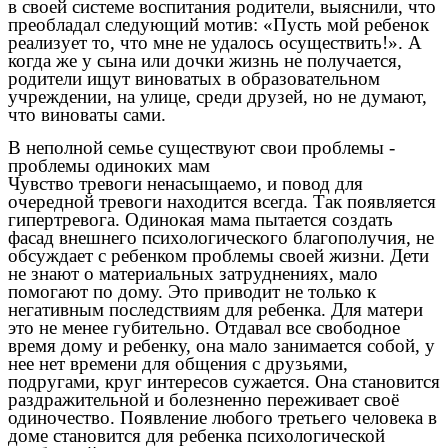
в своей системе воспитания родители, выяснили, что
преобладал следующий мотив: «Пусть мой ребенок
реализует то, что мне не удалось осуществить!». А
когда же у сына или дочки жизнь не получается,
родители ищут виноватых в образовательном
учреждении, на улице, среди друзей, но не думают,
что виноваты сами.
В неполной семье существуют свои проблемы -
проблемы одиноких мам
Чувство тревоги ненасыщаемо, и повод для
очередной тревоги находится всегда. Так появляется
гипертревога. Одинокая мама пытается создать
фасад внешнего психологического благополучия, не
обсуждает с ребенком проблемы своей жизни. Дети
не знают о материальных затруднениях, мало
помогают по дому. Это приводит не только к
негативным последствиям для ребенка. Для матери
это не менее губительно. Отдавал все свободное
время дому и ребенку, она мало занимается собой, у
нее нет времени для общения с друзьями,
подругами, круг интересов сужается. Она становится
раздражительной и болезненно переживает своё
одиночество. Появление любого третьего человека в
доме становится для ребенка психологической