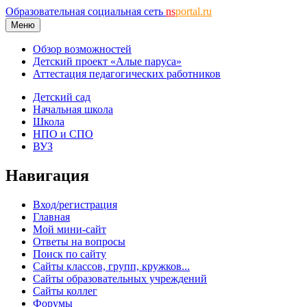
Образовательная социальная сеть
ns
portal.ru
Меню
Обзор возможностей
Детский проект «Алые паруса»
Аттестация педагогических работников
Детский сад
Начальная школа
Школа
НПО и СПО
ВУЗ
Навигация
Вход/регистрация
Главная
Мой мини-сайт
Ответы на вопросы
Поиск по сайту
Сайты классов, групп, кружков...
Сайты образовательных учреждений
Сайты коллег
Форумы