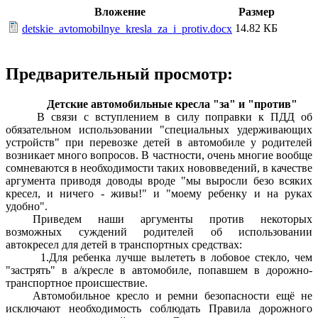
Вложение
Размер
14.82 КБ
detskie_avtomobilnye_kresla_za_i_protiv.docx
Предварительный просмотр:
Детские автомобильные кресла "за" и "против"
В связи с вступлением в силу поправки к ПДД об
обязательном использовании "специальных удерживающих
устройств" при перевозке детей в автомобиле у родителей
возникает много вопросов. В частности, очень многие вообще
сомневаются в необходимости таких нововведений, в качестве
аргумента приводя доводы вроде "мы выросли безо всяких
кресел, и ничего - живы!" и "моему ребенку и на руках
удобно".
Приведем наши аргументы против некоторых
возможных суждений родителей об использовании
автокресел для детей в транспортных средствах:
1.Для ребенка лучше вылететь в лобовое стекло, чем
"застрять" в а/кресле в автомобиле, попавшем в дорожно-
транспортное происшествие.
Автомобильное кресло и ремни безопасности ещё не
исключают необходимость соблюдать Правила дорожного