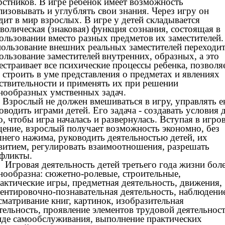
рстников. В игре ребенок имеет возможность
лизовывать и углублять свои знания. Через игру он
дит в мир взрослых. В игре у детей складывается
волическая (знаковая) функция сознания, состоящая в
ользовании вместо разных предметов их заместителей.
ользование внешних реальных заместителей переходит
ользование заместителей
внутренних, образных, а это
естраивает все психические процессы ребенка, позволя
 строить в уме представления о предметах и явлениях
ствительности и применять их при решении
нообразных умственных задач.
ослый не должен вмешиваться в игру, управлять е
оводить играми детей. Его задача - создавать условия 
о, чтобы игра началась и развернулась. Вступая в игро
ение, взрослый получает возможность экономно, без
него нажима, руководить деятельностью детей, их
витием, регулировать взаимоотношения, разрешать
фликты.
овая деятельность детей третьего года жизни бол
нообразна: сюжетно-ролевые, строительные,
актические игры, предметная деятельность, движения,
ентировочно-познавательная деятельность, наблюдени
сматривание книг, картинок, изобразительная
тельность, проявление элементов трудовой деятельнос
иде самообслуживания, выполнение практических