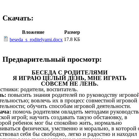
Скачать:
Вложение
Размер
17.8 КБ
beseda_s_roditelyami.docx
Предварительный просмотр:
БЕСЕДА С РОДИТЕЛЯМИ
Я ИГРАЮ ЦЕЛЫЙ ДЕНЬ, МНЕ ИГРАТЬ
СОВСЕМ НЕ ЛЕНЬ.
стники: родители, воспитатель.
ль:
повысить знания родителей по руководству игрово
тельностью; вовлечь их в процесс совместной игровой
тельности; обучить способам игровой деятельности.
дача:
помочь родителям овладеть методами руководств
ской игрой; научить создавать такую обстановку, в
орой ребенок мог бы спокойно жить, нормально
виваться физически, умственно и морально, в которой 
ствовал себя бы свободно, легко и радостно и находил