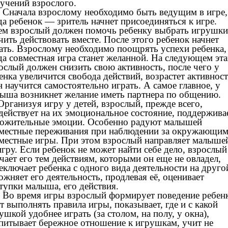
учений взрослого.
чала взрослому необходимо быть ведущим в игре,
да ребенок — зритель начнет присоединяться к игре.
ем взрослый должен помочь ребенку выбрать игрушки
чить действовать вместе. После этого ребенок начнет
ать. Взрослому необходимо поощрять успехи ребенка,
да совместная игра станет желанной. На следующем эта
ослый должен снизить свою активность, после чего у
енка увеличится свобода действий, возрастет активност
н научится самостоятельно играть. А самое главное, у
ыша возникнет желание иметь партнера по общению.
анизуя игру у детей, взрослый, прежде всего,
действует на их эмоциональное состояние, поддержива
ожительные эмоции. Особенно радуют малышей
местные переживания при наблюдении за окружающим
местные игры. При этом взрослый направляет малыше
игру. Если ребенок не может найти себе дело, взрослый
чает его тем действиям, которыми он еще не овладел,
еключает ребенка с одного вида деятельности на друго
ожняет его деятельность, продлевая её, оценивает
тупки малыша, его действия.
время игры взрослый формирует поведение ребенк
т выполнять правила игры, показывает, где и с какой
ушкой удобнее играть (за столом, на полу, у окна),
питывает бережное отношение к игрушкам, учит не