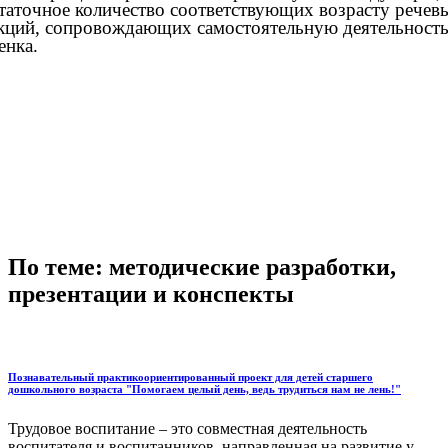
таточное количество соответствующих возрасту речев
кций, сопровождающих самостоятельную деятельност
енка.
По теме: методические разработки,
презентации и конспекты
Познавательный практикоориентированный проект для детей старшего
дошкольного возраста "Помогаем целый день, ведь трудиться нам не лень!"
Трудовое воспитание – это совместная деятельность
воспитателя и воспитанников, направленная на развитие у