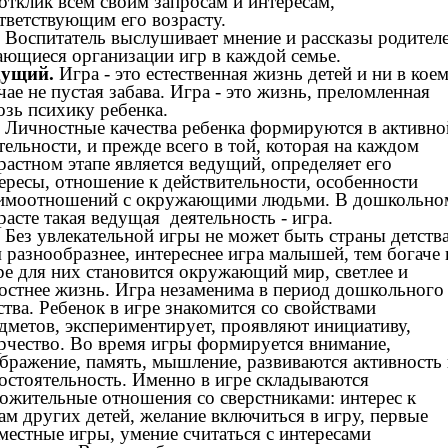
отклик всем своим запросам и интересам,
тветствующим его возрасту.
питатель выслушивает мнение и рассказы родителе
ающиеся организации игр в каждой семье.
дущий.
Игра - это естественная жизнь детей и ни в кое
чае не пустая забава. Игра - это жизнь, преломленная
озь психику ребенка.
ностные качества ребенка формируются в активно
тельности, и прежде всего в той, которая на каждом
растном этапе является ведущий, определяет его
ересы, отношение к действительности, особенности
имоотношений с окружающими людьми. В дошкольно
расте такая ведущая деятельность - игра.
 увлекательной игры не может быть страны детства
 разнообразнее, интереснее игра малышей, тем богаче 
е для них становится окружающий мир, светлее и
остнее жизнь. Игра незаменима в период дошкольного
ства. Ребенок в игре знакомится со свойствами
дметов, экспериментирует, проявляют инициативу,
рчество. Во время игры формируется внимание,
бражение, память, мышление, развиваются активность
остоятельность. Именно в игре складываются
ожительные отношения со сверстниками: интерес к
ам других детей, желание включиться в игру, первые
местные игры, умение считаться с интересами