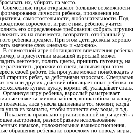
брасывать их, убирать на место.
вместные игры открывают большие возможности
 формирования личности ребенка, проявления им
циативы, самостоятельности, любознательности. Под
оводством взрослого, играя с ним, ребенок учится
олнять его определенные требования: собрать игрушк
оложить их на свои места, возвратить отобранный у
гого ребенка предмет. При этом дети должны хорошо
оить значение слов «нельзя» и «можно».
овместной игре обогащаются впечатления ребенка
ример, в присутствии малышей взрослый может
ладить ленточки, полить цветы, пришить пуговицу, на
це расчистить дорожки от снега, вызывая при этом
ерес к своей работе. На прогулке можно понаблюдать з
ой старших ребят, за действиями взрослых. Специаль
аз тех или других действий обогащает опыт ребенка: о
остоятельно купает куклу, кормит её, укладывает спать
анизуя игру ребенка, взрослый разыгрывает
личные сюжеты: мишка заболел, кошка обожгла лапку, 
о полечить, лиса унесла цыпленка в тот момент, когда
а ушла из комнаты, чтобы принести ему воды, и т.д.
азатель правильно организованной игры детей - 
ошее настроение, разнообразное использование
оенных навыков, положительные взаимоотношения,
тые обращения ребенка ко взрослому по поводу игры,