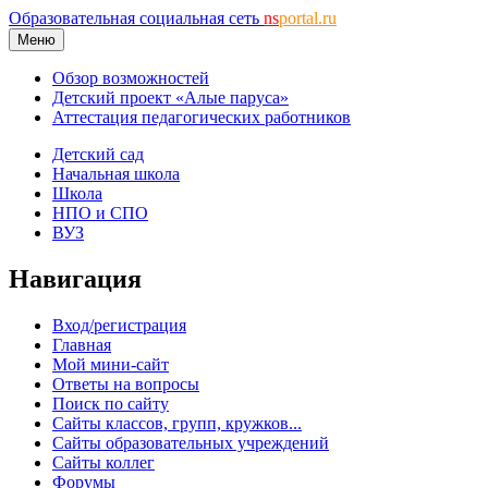
Образовательная социальная сеть
ns
portal.ru
Меню
Обзор возможностей
Детский проект «Алые паруса»
Аттестация педагогических работников
Детский сад
Начальная школа
Школа
НПО и СПО
ВУЗ
Навигация
Вход/регистрация
Главная
Мой мини-сайт
Ответы на вопросы
Поиск по сайту
Сайты классов, групп, кружков...
Сайты образовательных учреждений
Сайты коллег
Форумы