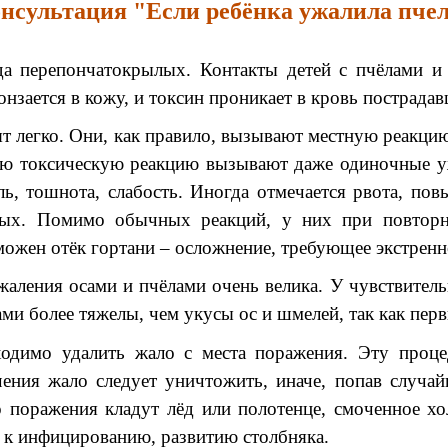
нсультация "Если ребёнка ужалила пче
а перепончатокрылых. Контакты детей с пчёлами и
зается в кожу, и токсин проникает в кровь пострадав
 легко. Они, как правило, вызывают местную реакцию
ую токсическую реакцию вызывают даже одиночные уж
ь, тошнота, слабость. Иногда отмечается рвота, пов
мых. Помимо обычных реакций, у них при повторно
можен отёк гортани – осложнение, требующее экстре
жаления осами и пчёлами очень велика. У чувствитель
ми более тяжелы, чем укусы ос и шмелей, так как перв
бходимо удалить жало с места поражения. Эту проц
чения жало следует уничтожить, иначе, попав случа
 поражения кладут лёд или полотенце, смоченное хо
ти к инфицированию, развитию столбняка.