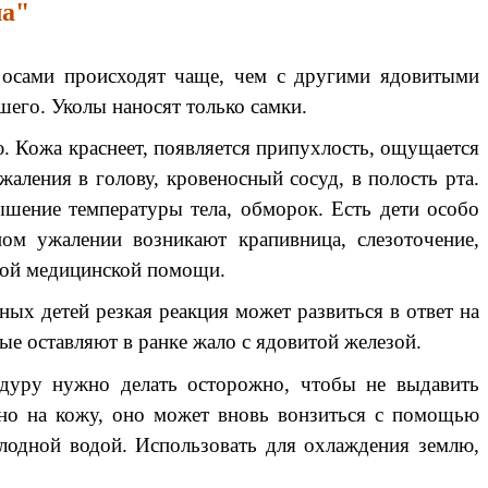
ла"
 осами происходят чаще, чем с другими ядовитыми
шего. Уколы наносят только самки.
. Кожа краснеет, появляется припухлость, ощущается
аления в голову, кровеносный сосуд, в полость рта.
ышение температуры тела, обморок. Есть дети особо
м ужалении возникают крапивница, слезоточение,
нной медицинской помощи.
ных детей резкая реакция может развиться в ответ на
ые оставляют в ранке жало с ядовитой железой.
едуру нужно делать осторожно, чтобы не выдавить
йно на кожу, оно может вновь вонзиться с помощью
лодной водой. Использовать для охлаждения землю,