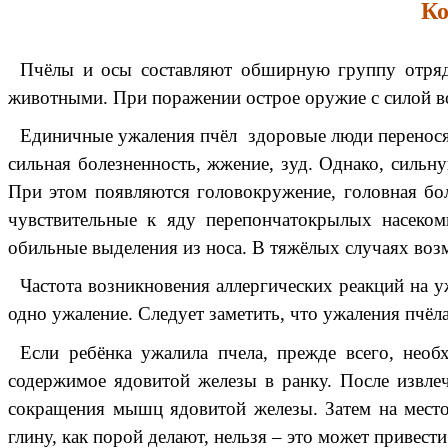
Ко
Пчёлы и осы составляют обширную группу отряд
животными. При поражении острое оружие с силой вон
Единичные ужаления пчёл здоровые люди переносят
сильная болезненность, жжение, зуд. Однако, сильн
При этом появляются головокружение, головная бол
чувствительные к яду перепончатокрылых насеко
обильные выделения из носа. В тяжёлых случаях воз
Частота возникновения аллергических реакций на у
одно ужаление. Следует заметить, что ужаления пчёла
Если ребёнка ужалила пчела, прежде всего, нео
содержимое ядовитой железы в ранку. После извле
сокращения мышц ядовитой железы. Затем на место
глину, как порой делают, нельзя – это может привес