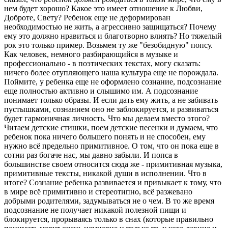
нем будет хорошо? Какое это имеет отношение к Любви,
Доброте, Свету? Ребенок еще не деформирован
необходимостью не жить, а агрессивно защищаться? Почему
ему это должно нравиться и благотворно влиять? Но тяжелый
рок это только пример. Возьмем ту же "безобидную" попсу.
Как человек, немного разбирающийся в музыке и
профессионально - в поэтических текстах, могу сказать:
ничего более отупляющего наша культура еще не порождала.
Поймите, у ребенка еще не оформлено сознание, подсознание
еще полностью активно и слышимо им. А подсознание
понимает только образы. И если дать ему жить, а не забивать
пустышками, сознанием оно не заблокируется, и развиваться
будет гармоничная личность. Что мы делаем вместо этого?
Читаем детские стишки, поем детские песенки и думаем, что
ребенок пока ничего большего понять и не способен, ему
нужно всё предельно примитивное. О том, что он пока еще в
сотни раз богаче нас, мы давно забыли. И попса в
большинстве своем относится сюда же - примитивная музыка,
примитивные тексты, никакой души в исполнении. Что в
итоге? Сознание ребенка развивается и привыкает к тому, что
в мире всё примитивно и стереотипно, всё разжевано
добрыми родителями, задумываться не о чем. В то же время
подсознание не получает никакой полезной пищи и
блокируется, прорываясь только в снах (которые правильно