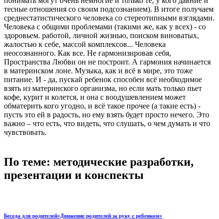
понимать могут очень немногие и только те, у кого давние и
тесные отношения со своим подсознанием). В итоге получаем
среднестатистического человека со стереотипными взглядами.
Человека с общими проблемами (такими же, как у всех) - со
здоровьем. работой, личной жизнью, поиском виноватых,
жалостью к себе, массой комплексов... Человека
неосознанного. Как все. Не гармонизировав себя,
Пространства Любви он не построит. А гармония начинается
в материнском лоне. Музыка, как и всё в мире, это тоже
питание. И - да, пускай ребенок способен всё необходимое
взять из материнского организма, но если мать только пьет
кофе, курит и колется, и она с воодушевлением может
обматерить кого угодно, и всё такое прочее (а такие есть) -
пусть это ей в радость, но ему взять будет просто нечего. Это
важно – что есть, что видеть, что слушать, о чем думать и что
чувствовать.
По теме: методические разработки,
презентации и конспекты
Беседа для родителей«Движение родителей за руку с ребенком»