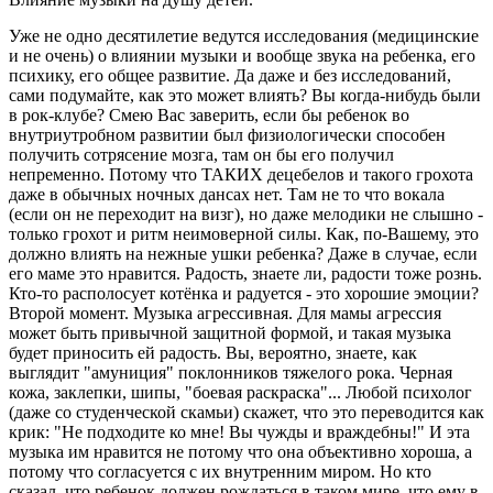
Уже не одно десятилетие ведутся исследования (медицинские
и не очень) о влиянии музыки и вообще звука на ребенка, его
психику, его общее развитие. Да даже и без исследований,
сами подумайте, как это может влиять? Вы когда-нибудь были
в рок-клубе? Смею Вас заверить, если бы ребенок во
внутриутробном развитии был физиологически способен
получить сотрясение мозга, там он бы его получил
непременно. Потому что ТАКИХ децебелов и такого грохота
даже в обычных ночных дансах нет. Там не то что вокала
(если он не переходит на визг), но даже мелодики не слышно -
только грохот и ритм неимоверной силы. Как, по-Вашему, это
должно влиять на нежные ушки ребенка? Даже в случае, если
его маме это нравится. Радость, знаете ли, радости тоже рознь.
Кто-то располосует котёнка и радуется - это хорошие эмоции?
Второй момент. Музыка агрессивная. Для мамы агрессия
может быть привычной защитной формой, и такая музыка
будет приносить ей радость. Вы, вероятно, знаете, как
выглядит "амуниция" поклонников тяжелого рока. Черная
кожа, заклепки, шипы, "боевая раскраска"... Любой психолог
(даже со студенческой скамьи) скажет, что это переводится как
крик: "Не подходите ко мне! Вы чужды и враждебны!" И эта
музыка им нравится не потому что она объективно хороша, а
потому что согласуется с их внутренним миром. Но кто
сказал, что ребенок должен рождаться в таком мире, что ему в