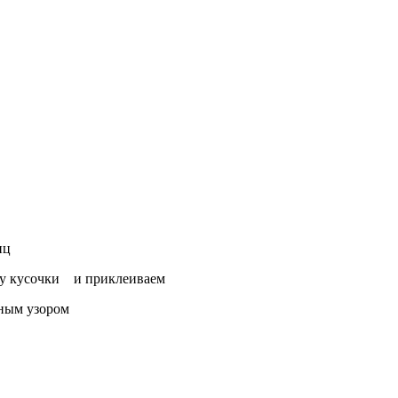
иц
еру кусочки и приклеиваем
тным узором