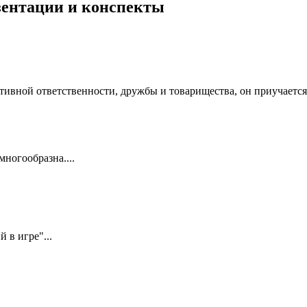
езентации и конспекты
ивной ответственности, дружбы и товарищества, он приучается 
ногообразна....
 в игре"...