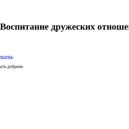
 Воспитание дружеских отноше
льцева.
быть добрым.