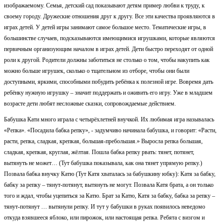
изображаемому. Семья, детский сад показывают детям пример любви к труду, к
своему городу. Дружеские отношения друг к другу. Все эти качества проявляются в
играх детей. У детей игры занимают самое большое место. Тематические игры, в
большинстве случаев, подсказываются имеющимися игрушками, которые являются
первичным организующим началом в играх детей. Дети быстро переходят от одной
роли к другой. Родители должны заботиться не столько о том, чтобы накупить как
можно больше игрушек, сколько о тщательном из отборе, чтобы они были
доступными, яркими, способными побудить ребёнка к полезной игре. Вовремя дать
ребёнку нужную игрушку – значит поддержать и оживить его игру. Уже в младшем
возрасте дети любят несложные сказки, сопровождаемые действием.
Бабушка Кати много играла с четырёхлетней внучкой. Их любимая игра называлась
«Репка». «Посадила бабка репку», - задумчиво начинала бабушка, и говорит: «Расти,
расти, репка, сладкая, крепкая, большая-пребольшая.» Выросла репка большая,
сладкая, крепкая, круглая, жёлтая. Пошла бабка репку рвать: тянет, потянет,
вытянуть не может… (Тут бабушка показывала, как она тянет упрямую репку.)
Позвала бабка внучку Катю (Тут Катя хваталась за бабушкину юбку): Катя за бабку,
бабку за репку – тянут-потянут, вытянуть не могут. Позвала Катя брата, а он только
того и ждал, чтобы уцепиться за Катю. Брат за Катю, Катя за бабку, бабка за репку –
тянут-потянут … вытянули репку. И тут у бабушки в руках появилось неведомо
откуда взявшееся яблоко, или пирожок, или настоящая репка. Ребята с визгом и