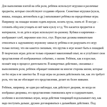
Для выполнения взятой на себя роли, ребёнок использует игрушки и различные
предметы, которые способствуют созданию образов. Сюжетные игрушки (кукла,
мишка, лошадка, автомобиль и др.) наталкивают ребёнка на определённые игры.
Например: на лошадке можно ездить верхом, возить грузы, поить её. В посуде –
готовить обед или угощать из неё чаем куклу и т.д. Что касается предметов и
материалов, то их дети в играх используют по-разному. Кубики и кирпичики –
изображают хлеб, пирожное или стол, стул. Взрослые должны внимательно
относиться к задуманному игровому замыслу ребёнка и не разрушать его игру
только потому, что им кажется смешным, что прутик в игре может быть и лошадкой.
В творческих играх дети не только отражают накопленный опыт, но и углубляют свои
представления об изображаемых событиях, о жизни. Ребёнок, как и взрослые,
познаёт мир в процессе деятельности. В конкретных действиях, связанных с
выполнением роли, ребёнок обращает внимание на многие стороны жизни, которые
он без игры и не заметил бы. В ходе игры он должен действовать так, как это требует
роль, что так же обогащает его представления, делает их более живыми.
Ребёнок, например, не один раз наблюдал, как действует дворник, но когда он
изображал дворника, его представления становились ярче и содержательнее,
особенно в коллективных играх, когда действия товарищей подсказывают ему, как
надо поступать дальше, дружно договариваться о дальнейших действиях. Под