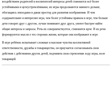
воздействием родителей и воспитателей интересы детей становятся всё более
устойчивыми и целеустремлёнными, их игры продолжаются намного дольше,
обогащаясь эпизодами и давая простор для развития воображения. И чем
содержательнее и интереснее игра, чем более устойчивы правила в игре, тем больше
дети говорят друг с другом, лучше понимают друг друга, умеют быстрее найти
общие интересы и запросы. Речь их совершенствуется, становится ярче. В их речи
формируются мысли о тех сторонах жизни, которые они изображают в игре.
В игре ребёнок испытывает сложные и высокие чувства коллективной
ответственности, дружбы и товарищества, он приучается согласовывать свои
действия с действиями других детей, подчинять свои стремления ходу игры, воле
товарищей.