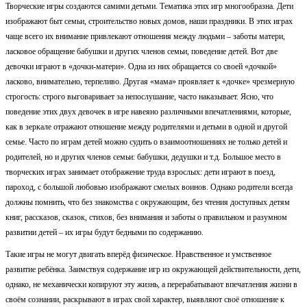
Творческие игры создаются самими детьми. Тематика этих игр многообразна. Дети
изображают быт семьи, строительство новых домов, наши праздники. В этих играх
чаще всего их внимание привлекают отношения между людьми – заботы матери,
ласковое обращение бабушки и других членов семьи, поведение детей. Вот две
девочки играют в «дочки-матери». Одна из них обращается со своей «дочкой»
ласково, внимательно, терпеливо. Другая «мама» проявляет к «дочке» чрезмерную
строгость: строго выговаривает за непослушание, часто наказывает. Ясно, что
поведение этих двух девочек в игре навеяно различными впечатлениями, которые,
как в зеркале отражают отношение между родителями и детьми в одной и другой
семье. Часто по играм детей можно судить о взаимоотношениях не только детей и
родителей, но и других членов семьи: бабушки, дедушки и т.д. Большое место в
творческих играх занимает отображение труда взрослых: дети играют в поезд,
пароход, с большой любовью изображают смелых воинов. Однако родители всегда
должны помнить, что без знакомства с окружающим, без чтения доступных детям
книг, рассказов, сказок, стихов, без внимания и заботы о правильном и разумном
развитии детей – их игры будут бедными по содержанию.
Такие игры не могут двигать вперёд физическое. Нравственное и умственное
развитие ребёнка. Заимствуя содержание игр из окружающей действительности, дети,
однако, не механически копируют эту жизнь, а перерабатывают впечатления жизни в
своём сознании, раскрывают в играх свой характер, выявляют своё отношение к