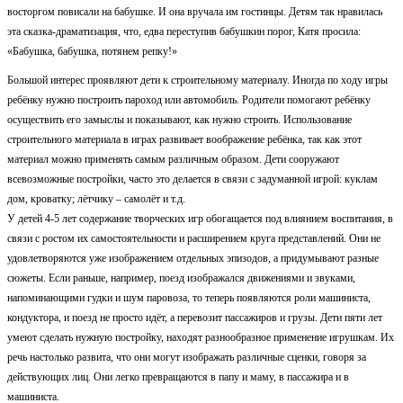
восторгом повисали на бабушке. И она вручала им гостинцы. Детям так нравилась
эта сказка-драматизация, что, едва переступив бабушкин порог, Катя просила:
«Бабушка, бабушка, потянем репку!»
Большой интерес проявляют дети к строительному материалу. Иногда по ходу игры
ребёнку нужно построить пароход или автомобиль. Родители помогают ребёнку
осуществить его замыслы и показывают, как нужно строить. Использование
строительного материала в играх развивает воображение ребёнка, так как этот
материал можно применять самым различным образом. Дети сооружают
всевозможные постройки, часто это делается в связи с задуманной игрой: куклам
дом, кроватку; лётчику – самолёт и т.д.
У детей 4-5 лет содержание творческих игр обогащается под влиянием воспитания, в
связи с ростом их самостоятельности и расширением круга представлений. Они не
удовлетворяются уже изображением отдельных эпизодов, а придумывают разные
сюжеты. Если раньше, например, поезд изображался движениями и звуками,
напоминающими гудки и шум паровоза, то теперь появляются роли машиниста,
кондуктора, и поезд не просто идёт, а перевозит пассажиров и грузы. Дети пяти лет
умеют сделать нужную постройку, находят разнообразное применение игрушкам. Их
речь настолько развита, что они могут изображать различные сценки, говоря за
действующих лиц. Они легко превращаются в папу и маму, в пассажира и в
машиниста.