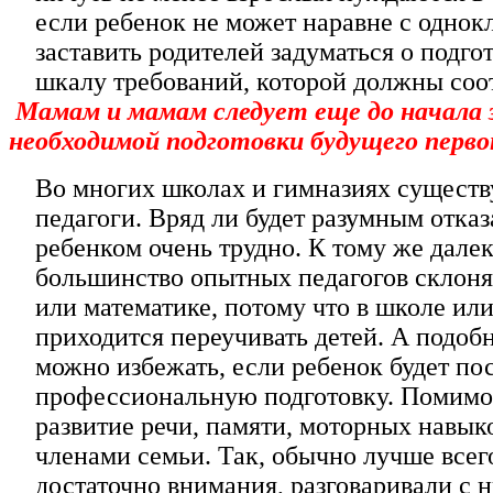
если ребенок не может наравне с одно
заставить родителей задуматься о подго
шкалу требований, которой должны соот
Мамам и мамам следует еще до начала
необходимой подготовки будущего перво
Во многих школах и гимназиях существ
педагоги. Вряд ли будет разумным отказ
ребенком очень трудно. К тому же дале
большинство опытных педагогов склоня
или математике, потому что в школе ил
приходится переучивать детей. А подоб
можно избежать, если ребенок будет по
профессиональную подготовку. Помимо ч
развитие речи, памяти, моторных навык
членами семьи. Так, обычно лучше всего
достаточно внимания, разговаривали с 