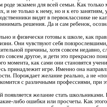
ом роде экзамен для всей семьи. Как только
, и не только к нему, но и к его занятиям,
родственники видят в первокласснике не к
инимать решения. Да и сам ребенок, осозн
ьно и физически готовы к школе, как прави
зни. Они чувствуют себя повзрослевшими, 
жительной причины, хотя совсем недавно, с
это совсем другое, и дети это прекрасно по
го момента, как сами они становятся учени
десь принадлежит игре. Именно она направ
сти. Порождает желание реально, а не «п
комится с различными профессиями, при это
й появляется желание стать школьниками. Е
кие-либо ошибки или просчеты. Как этого 