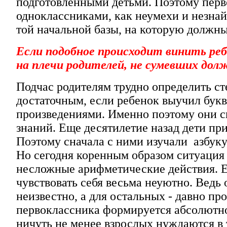
подготовленными детьми. Поэтому пер
одноклассниками, как неумехи и незнайк
той начальной базы, на которую должны
Если подобное происходит винить реб
на плечи родителей, не сумевших дол
Подчас родителям трудно определить ст
достаточным, если ребенок выучил бук
произведениями. Именно поэтому они сп
знаний. Еще десятилетие назад дети пр
Поэтому сначала с ними изучали азбуку,
Но сегодня коренным образом ситуация 
несложные арифметические действия. Е
чувствовать себя весьма неуютно. Ведь 
неизвестно, а для остальных - давно п
первоклассника формируется абсолютно 
ничуть не менее взрослых нуждаются в 