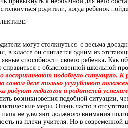
чь привыкнуть к необычной для него обста
столкнуться родители, когда ребенок пойде
.
ЛЕКТИВЕ.
родители могут столкнуться с весьма досад
л, в классе он считается одним из отстающ
 явные способности своего ребенка. Как об
ут справиться с обыкновенной школьной пр
о воспринимают подобную ситуацию. К 
на самом деле только усугубляют положе
ики радуют педагогов и родителей успехам
стить возникновения подобной ситуации, ч
ктические меры. Очень часто в отсутствие
 папа не уделяют должного внимания подго
ость на плечи учителя. Но в современной 