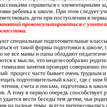
классниками справиться с элементарными 
товке ребенка к школе. При этом следует у
ветствовать дети при поступлении в первы
 занятий проконсультироваться с учите
классника
.
уют специальные подготовительные классы,
аться от такой формы подготовки к школе, 
ко не все мамы и папы обладают педагогиче
ются к мысли, что нецелесообразно родите
и гимназии занятия проводят совершенно п
ный процесс часто бывает очень трудным и 
сещать подготовительный класс, где с ним 
тения, счета и письма, подготовка к школе
ов. А тому в первую очередь способствует 
 удается вести беседы тем детям, чьи роди
ним на разные темы, всегда интересовались