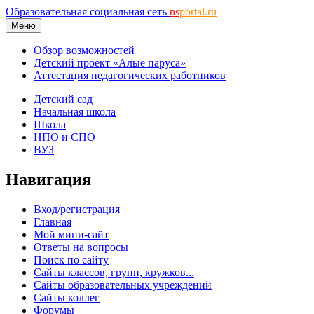
Образовательная социальная сеть
ns
portal.ru
Меню
Обзор возможностей
Детский проект «Алые паруса»
Аттестация педагогических работников
Детский сад
Начальная школа
Школа
НПО и СПО
ВУЗ
Навигация
Вход/регистрация
Главная
Мой мини-сайт
Ответы на вопросы
Поиск по сайту
Сайты классов, групп, кружков...
Сайты образовательных учреждений
Сайты коллег
Форумы