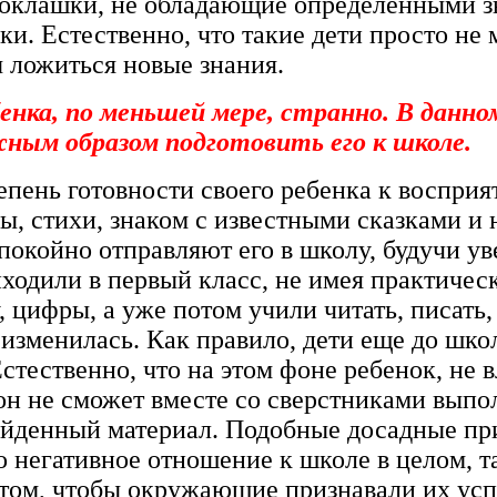
воклашки, не обладающие определенными з
и. Естественно, что такие дети просто не м
 ложиться новые знания.
енка, по меньшей мере, странно. В данн
жным образом подготовить его к школе.
епень готовности своего ребенка к воспри
вы, стихи, знаком с известными сказками 
окойно отправляют его в школу, будучи ув
иходили в первый класс, не имея практичес
 цифры, а уже потом учили читать, писать, 
изменилась. Как правило, дети еще до школ
стественно, что на этом фоне ребенок, не
он не сможет вместе со сверстниками выпол
ройденный материал. Подобные досадные при
негативное отношение к школе в целом, та
том, чтобы окружающие признавали их успе