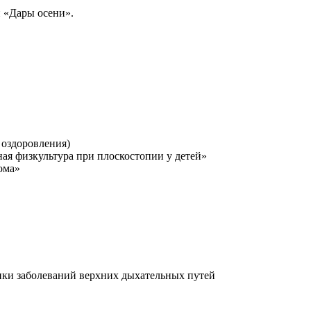
и «Дары осени».
оздоровления)
я физкультура при плоскостопии у детей»
ома»
ики заболеваний верхних дыхательных путей