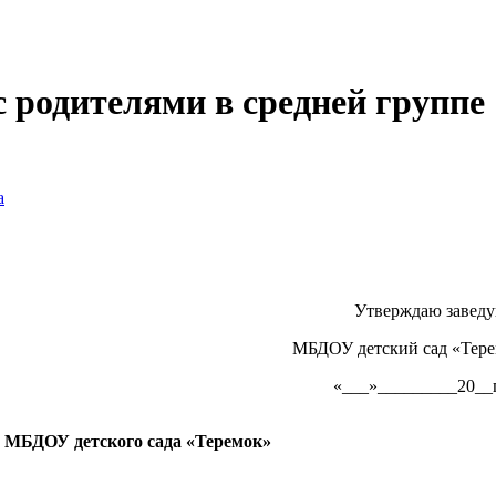
 родителями в средней группе
а
тверждаю заведующ
БДОУ детский сад «Теремо
«___»_________20__
е МБДОУ детского сада «Теремок»