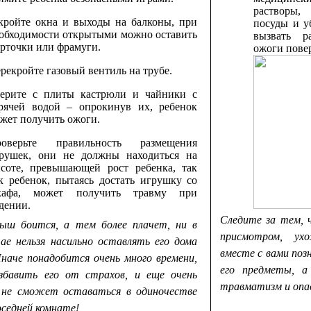
растворы,
кройте окна и выходы на балконы, при
посуды и у
обходимости открытыми можно оставить
вызвать р
рточки или фрамуги.
ожоги повер
рекройте газовый вентиль на трубе.
ерите с плиты кастрюли и чайники с
рячей водой – опрокинув их, ребенок
жет получить ожоги.
роверьте правильность размещения
рушек, они не должны находиться на
соте, превышающей рост ребенка, так
к ребенок, пытаясь достать игрушку со
кафа, может получить травму при
дении.
Следите за тем, 
ыш боится, а тем более плачет, ни в
присмотром, ух
чае нельзя насильно оставлять его дома
вместе с вами поз
Иначе понадобится очень много времени,
его предметы, а
збавить его от страхов, и еще очень
травматизм и опа
 не сможет оставаться в одиночестве
оседней комнате!