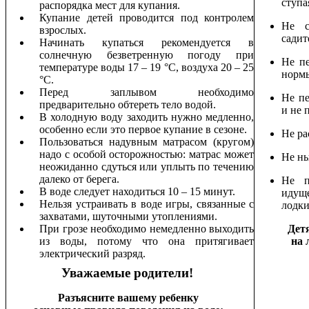
ступа
распорядка мест для купания.
Купание детей проводится под контролем
Не с
взрослых.
садит
Начинать купаться рекомендуется в
солнечную безветренную погоду при
Не пе
температуре воды 17 – 19
°
С, воздуха 20 – 25
норм
°
С.
Перед заплывом необходимо
Не пе
предварительно обтереть тело водой.
и не 
В холодную воду заходить нужно медленно,
особенно если это первое купание в сезоне.
Не ра
Пользоваться надувным матрасом (кругом)
надо с особой осторожностью: матрас может
Не ны
неожиданно сдуться или уплыть по течению
далеко от берега.
Не п
В воде следует находиться 10 – 15 минут.
идущ
Нельзя устраивать в воде игры, связанные с
лодки
захватами, шуточными утоплениями.
При грозе необходимо немедленно выходить
Дет
из воды, потому что она притягивает
на 
электрический разряд.
Уважаемые родители!
Разъясните вашему ребенку