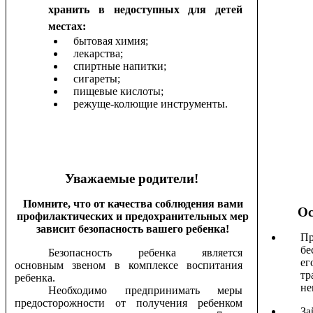
хранить в недоступных для детей
местах:
бытовая химия;
лекарства;
спиртные напитки;
сигареты;
пищевые кислоты;
режуще-колющие инструменты.
Уважаемые родители!
Помните, что от качества соблюдения вами
Ос
профилактических и предохранительных мер
зависит безопасность вашего ребенка!
П
бе
Безопасность ребенка является
ег
основным звеном в комплексе воспитания
тр
ребенка.
не
Необходимо предпринимать меры
предосторожности от получения ребенком
За