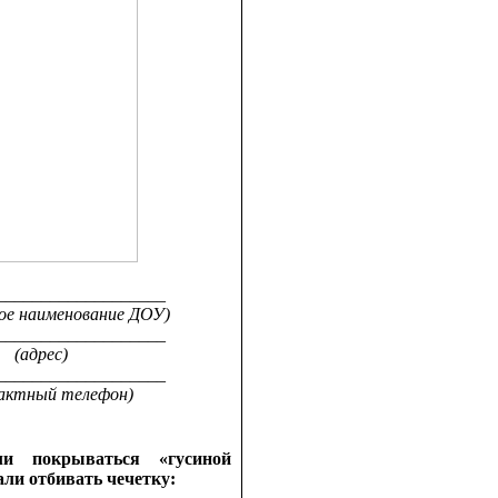
___________________
ое наименование ДОУ)
___________________
(адрес)
___________________
актный телефон)
и покрываться «гусиной
али отбивать чечетку: