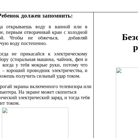
Ребенок должен запомнить:
да открываешь воду в ванной или в
не, первым отворачивай кран с холодной
Без
ой. Чтобы не обжечься, добавляй
ячую воду постепенно.
р
огда не прикасайся к электрическому
бору (стиральная машина, чайник, фен и
), когда у тебя мокрые руки, потому что
а – хороший проводник электричества, и
можешь получить сильный удар током.
трогай экраны включенного телевизора или
ьютера. На экране может скопиться
ический электрический заряд, и тогда тебя
ит током.