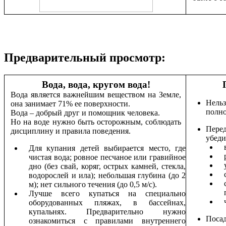
Предварительный просмотр:
Вода, вода, кругом вода!
Вода является важнейшим веществом на Земле,
Нельз
она занимает 71% ее поверхности.
полно
Вода – добрый друг и помощник человека.
Но на воде нужно быть осторожным, соблюдать
Пере
дисциплину и правила поведения.
убеди
Для купания детей выбирается место, где
чистая вода; ровное песчаное или гравийное
дно (без свай, коряг, острых камней, стекла,
водорослей и ила); небольшая глубина (до 2
м); нет сильного течения (до 0,5 м/с).
Лучше всего купаться на специально
оборудованных пляжах, в бассейнах,
купальнях. Предварительно нужно
Поса
ознакомиться с правилами внутреннего