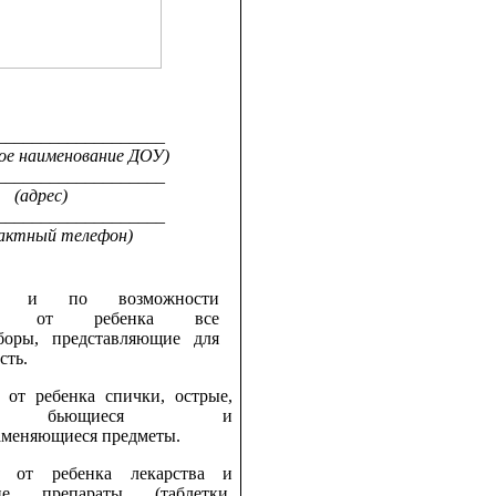
___________________
ое наименование ДОУ)
___________________
(адрес)
___________________
актный телефон)
те и по возможности
йте от ребенка все
боры, представляющие для
сть.
 от ребенка спички, острые,
о бьющиеся и
аменяющиеся предметы.
е от ребенка лекарства и
ие препараты (таблетки,