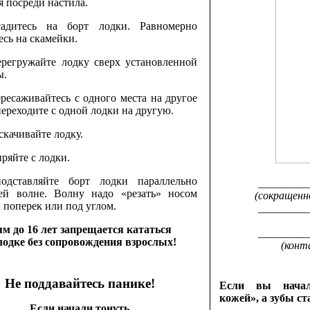
я посреди настила.
адитесь на борт лодки. Равномерно
есь на скамейки.
регружайте лодку сверх установленной
ы.
ресаживайтесь с одного места на другое
переходите с одной лодки на другую.
скачивайте лодку.
ряйте с лодки.
одставляйте борт лодки параллельно
_________
ей волне. Волну надо «резать» носом
(сокращенн
 поперек или под углом.
_________
ям до 16 лет запрещается кататься
_________
лодке без сопровождения взрослых!
(конт
Не поддавайтесь панике!
Если вы начал
кожей», а зубы ст
Если начали тонуть