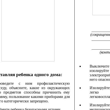
_________
(сокращенн
_________
_________
(конт
Выключи
изолиру
тавляя ребенка одного дома:
электропри
него опасно
роведите с ним профилактическую
Изолируйте
седу, объясните, какие из окружающих
легк
о предметов способны причинить ему
легковоспл
авму, пользование какими приборами для
го категорически запрещено.
Изолируйт
медицинск
ймите ребенка безопасными играми.