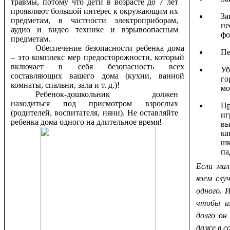
травмы, потому что дети в возрасте до 7 лет
проявляют большой интерес к окружающим их
За
предметам, в частности электроприборам,
не
аудио и видео технике и взрывоопасным
фо
предметам.
Обеспечение безопасности ребенка дома
Пе
– это комплекс мер предосторожности, который
включает в себя безопасность всех
Уб
составляющих вашего дома (кухни, ванной
го
комнаты, спальни, зала и т. д.)!
мо
Ребенок-дошкольник должен
находиться под присмотром взрослых
П
(родителей, воспитателя, няни). Не оставляйте
иг
ребенка дома одного на длительное время!
вы
ка
ш
па
Если мал
коем слу
одного. 
чтобы и
долго он
даже в с