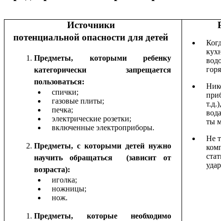
Источники
потенциальной опасности для детей
Ког
кух
Предметы, которыми ребенку
вод
гор
категорически запрещается
пользоваться:
Ник
спички;
при
газовые плиты;
т.д.
печка;
вод
электрические розетки;
ты 
включенные электроприборы.
Не 
Предметы, с которыми детей нужно
комп
стат
научить обращаться (зависит от
удар
возраста):
иголка;
ножницы;
нож.
Предметы, которые необходимо