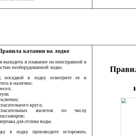
Правила катания на лодке
я выходить в плавание на неисправной и
стью необорудованной лодке.
Прави
д посадкой в лодку осмотрите ее и
тесь в наличии:
весел;
руля;
уключин;
спасательного круга;
спасательных жилетов по числу
пассажиров;
черпака для отлива воды.
дку в лодку производите осторожно,