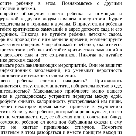
огите ребенку в этом. Познакомьтесь с другими
ителями и детьми.
ощряйте обращения вашего ребенка за помощью и
держ кой к другим людям в вашем присутствии. Будьте
сходительны и терпимы к другим. В присутствии ребенка
гайте критических замечаний в адрес детского сада и его
рудников. Никогда не пугайте ребенка детским садом.
ерь вы проводите с ним меньше времени, компенсируйте
качеством общения. Чаще обнимайте ребенка, хвалите его.
присутствии ребенка избегайте критических замечаний в
ес детского сада и его сотрудников. Никогда не пугайте
нка детским садом!
высьте роль закаливающих мероприятий. Они не защитят
инфекционных заболеваний, но уменьшат вероятность
никновения возможных осложнений.
шего ребенка сложно накормить? Приходилось
киваться с отсутствием аппетита, избирательностью в еде,
лительностью? Максимально приблизьте меню вашего
енка к детсадовскому, устраните перекусы между едой.
робуйте снизить калорийность употребляемой им пищи,
 через некоторое время может привести к улучшению
тита. Если у вас ребенок, который хорошо кушает, но его
то не устраивает в еде, ее объемах или в сочетании блюд.
возможно, ребенок ел дома под бабушкины сказки и ему
сто не хватает привычных стимулов. Помогите
питателям в этом разобраться и вместе поищите выход из