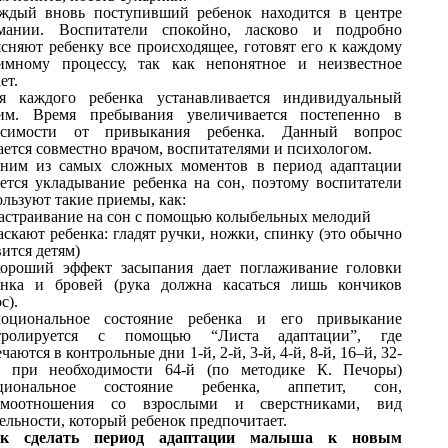
ждый вновь поступивший ребенок находится в центре
мании. Воспитатели спокойно, ласково и подробно
ясняют ребенку все происходящее, готовят его к каждому
имному процессу, так как непонятное и неизвестное
ет.
я каждого ребенка устанавливается индивидуальный
им. Время пребывания увеличивается постепенно в
исимости от привыкания ребенка. Данный вопрос
ется совместно врачом, воспитателями и психологом.
ним из самых сложных моментов в период адаптации
яется укладывание ребенка на сон, поэтому воспитатели
льзуют такие приемы, как:
настраивание на сон с помощью колыбельных мелодий
ласкают ребенка: гладят ручки, ножки, спинку (это обычно
ится детям)
хороший эффект засыпания дает поглаживание головки
енка и бровей (рука должна касаться лишь кончиков
с).
оциональное состояние ребенка и его привыкание
тролируется с помощью “Листа адаптации”, где
чаются в контрольные дни 1-й, 2-й, 3-й, 4-й, 8-й, 16–й, 32-
 при необходимости 64-й (по методике К. Печоры)
циональное состояние ребенка, аппетит, сон,
имоотношения со взрослыми и сверстниками, вид
ельности, который ребенок предпочитает.
к сделать период адаптации малыша к новым