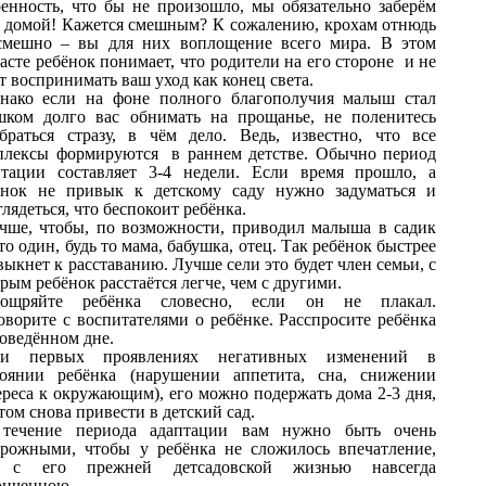
ренность, что бы не произошло, мы обязательно заберём
я домой! Кажется смешным? К сожалению, крохам отнюдь
смешно – вы для них воплощение всего мира. В этом
асте ребёнок понимает, что родители на его стороне и не
т воспринимать ваш уход как конец света.
нако если на фоне полного благополучия малыш стал
шком долго вас обнимать на прощанье, не поленитесь
обраться стразу, в чём дело. Ведь, известно, что все
плексы формируются в раннем детстве. Обычно период
птации составляет 3-4 недели. Если время прошло, а
ёнок не привык к детскому саду нужно задуматься и
лядеться, что беспокоит ребёнка.
чше, чтобы, по возможности, приводил малыша в садик
то один, будь то мама, бабушка, отец. Так ребёнок быстрее
ыкнет к расставанию. Лучше сели это будет член семьи, с
рым ребёнок расстаётся легче, чем с другими.
ощряйте ребёнка словесно, если он не плакал.
оворите с воспитателями о ребёнке. Расспросите ребёнка
роведённом дне.
и первых проявлениях негативных изменений в
тоянии ребёнка (нарушении аппетита, сна, снижении
ереса к окружающим), его можно подержать дома 2-3 дня,
том снова привести в детский сад.
течение периода адаптации вам нужно быть очень
орожными, чтобы у ребёнка не сложилось впечатление,
 с его прежней детсадовской жизнью навсегда
онченною