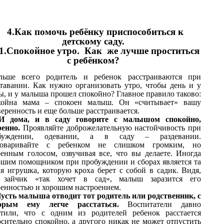
4.Как помочь ребёнку приспособиться к
детскому саду.
.1.Спокойное утро. Как же лучше проститься
с ребёнком?
льше всего родитель и ребенок расстраиваются при
ставании. Как нужно организовать утро, чтобы день и у
ы, и у малыша прошел спокойно? Главное правило таково:
койна мама – спокоен малыш. Он «считывает» вашу
еренность и еще больше расстраивается.
И дома, и в саду говорите с малышом спокойно,
ренно.
Проявляйте доброжелательную настойчивость при
буждении, одевании, а в саду – раздевании.
говаривайте с ребенком не слишком громким, но
ренным голосом, озвучивая все, что вы делаете. Иногда
ошим помощником при пробуждении и сборах является та
ая игрушка, которую кроха берет с собой в садик. Видя,
 зайчик «так хочет в сад», малыш заразится его
ренностью и хорошим настроением.
усть малыша отводит тот родитель или родственник, с
орым ему легче расстаться.
Воспитатели давно
етили, что с одним из родителей ребенок расстается
осительно спокойно, а другого никак не может отпустить