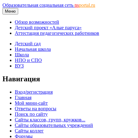
Образовательная социальная сеть
ns
portal.ru
Меню
Обзор возможностей
Детский проект «Алые паруса»
Аттестация педагогических работников
Детский сад
Начальная школа
Школа
НПО и СПО
ВУЗ
Навигация
Вход/регистрация
Главная
Мой мини-сайт
Ответы на вопросы
Поиск по сайту
Сайты классов, групп, кружков...
Сайты образовательных учреждений
Сайты коллег
Форумы