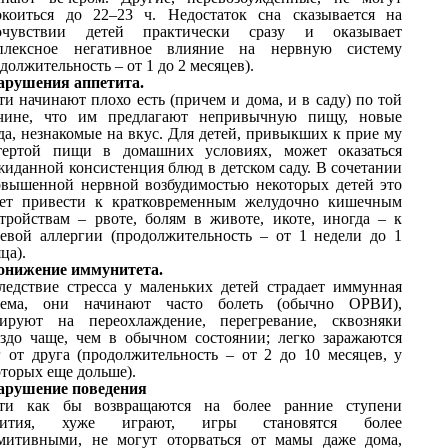
окоиться до 22–23 ч. Недостаток сна сказывается на
очувствии детей практически сразу и оказывает
плексное негативное влияние на нервную систему
должительность – от 1 до 2 месяцев).
арушения аппетита.
ти начинают плохо есть (причем и дома, и в саду) по той
чине, что им предлагают непривычную пищу, новые
да, незнакомые на вкус. Для детей, привыкших к прие му
тертой пищи в домашних условиях, может оказаться
жиданной консистенция блюд в детском саду. В сочетании
овышенной нервной возбудимостью некоторых детей это
ет привести к кратковременным желудочно кишечным
стройствам – рвоте, болям в животе, икоте, иногда – к
евой аллергии (продолжительность – от 1 недели до 1
ца).
онижение иммунитета.
ледствие стресса у маленьких детей страдает иммунная
тема, они начинают часто болеть (обычно ОРВИ),
гируют на переохлаждение, перегревание, сквозняки
аздо чаще, чем в обычном состоянии; легко заражаются
г от друга (продолжительность – от 2 до 10 месяцев, у
оторых еще дольше).
арушение поведения
ти как бы возвращаются на более ранние ступени
вития, хуже играют, игры становятся более
митивными, не могут оторваться от мамы даже дома,