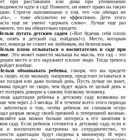
чет при расставании или дома при упоминании
ходимости идти в сад! Помните, он имеет право на такую
кцию. Строгое напоминание о том, что «он обещал не
кать», – тоже абсолютно не эффективно. Дети этого
раста еще не умеют «держать слово». Лучше еще раз
мните, что вы обязательно придете.
Нельзя пугать детским садом
(«Вот будешь себя плохо
ти, опять в детский сад пойдешь!»). Место, которым
ают, никогда не станет ни любимым, ни безопасным.
Нельзя плохо отзываться о воспитателях и саде при
енке
. Это может навести малыша на мысль, что сад – это
орошее место и его окружают плохие люди. Тогда тревога
пройдет вообще.
Нельзя обманывать ребенка
, говоря, что вы придете
ь скоро, если малышу, например, предстоит оставаться в
ике полдня или даже полный день. Пусть лучше он знает,
 мама придет не скоро, чем будет ждать ее целый день и
т потерять доверие к самому близкому человеку.
лная адаптация ребенка к детскому саду возможна не
ше чем через 2-3 месяца. И в течение всего этого периода
о заботиться о том, чтобы ребенок не слишком остро
щал разрыв между своей прежней и теперешней жизнью.
являйте как можно больше интереса к его занятиям в
ком саду.
Если ребенок готовится к детскому саду, если и
ья и воспитатели настроены на сотрудничество, то
жности адаптации будут сведены к минимуму. И ч
ерез
оторое время вы с удивлением, а потом и гордостью