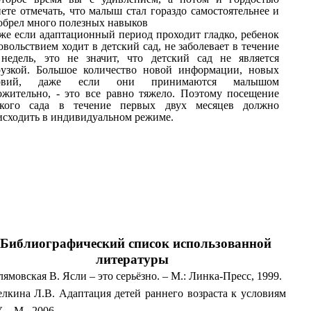
ете отмечать, что малыш стал гораздо самостоятельнее и
обрел много полезных навыков
же если адаптационный период проходит гладко, ребенок
овольствием ходит в детский сад, не заболевает в течение
 недель, это не значит, что детский сад не является
рузкой. Большое количество новой информации, новых
ловий, даже если они принимаются малышом
ожительно, - это все равно тяжело. Поэтому посещение
ского сада в течение первых двух месяцев должно
исходить в индивидуальном режиме.
Библиографический список использованной
литературы
ямовская В. Ясли – это серьёзно. – М.: Линка-Пресс, 1999.
елкина Л.В. Адаптация детей раннего возраста к условиям
 – М., 2006.