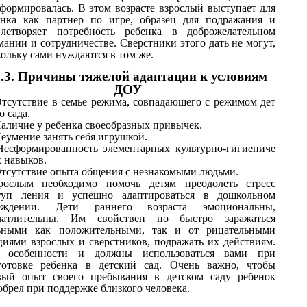
сформировалась. В этом возрасте взрослый выступает для
енка как партнер по игре, образец для подражания и
влетворяет потребность ребенка в доброжелательном
ании и сотрудничестве. Сверстники этого дать не могут,
кольку сами нуждаются в том же.
3.3. Причины тяжелой адаптации к условиям
ДОУ
тсутствие в семье режима, совпадающего с режимом дет
о сада.
аличие у ребенка своеобразных привычек.
еумение занять себя игрушкой.
Несформированность элементарных культурно-гигиениче
х навыков.
тсутствие опыта общения с незнакомыми людьми.
рослым необходимо помочь детям преодолеть стресс
туп ления и успешно адаптироваться в дошкольном
еждении. Дети раннего возраста эмоциональны,
чатлительны. Им свойствен но быстро заражаться
ьными как положительными, так и от рицательными
циями взрослых и сверстников, подражать их действиям.
 особенности и должны использоваться вами при
готовке ребенка в детский сад. Очень важно, чтобы
вый опыт своего пребывания в детском саду ребенок
обрел при поддержке близкого человека.