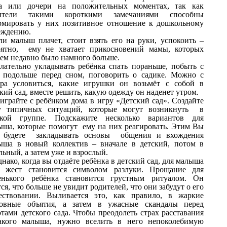
а или дочери на положительных моментах, так как
ители такими короткими замечаниями способны
рмировать у них позитивное отношение к дошкольному
еждению.
ли малыш плачет, стоит взять его на руки, успокоить –
оятно, ему не хватает прикосновений мамы, которых
сем недавно было намного больше.
лательно укладывать ребёнка спать пораньше, побыть с
 подольше перед сном, поговорить о садике. Можно с
ера условиться, какие игрушки он возьмёт с собой в
кий сад, вместе решить, какую одежду он наденет утром.
играйте с ребёнком дома в игру «Детский сад». Создайте
у типичных ситуаций, которые могут возникнуть в
ской группе. Подскажите несколько вариантов для
ыша, которые помогут ему на них реагировать. Этим Вы
 будете закладывать основы общения и вхождения
ыша в новый коллектив – вначале в детский, потом в
ьный, а затем уже и взрослый.
нако, когда вы отдаёте ребёнка в детский сад, для малыша
т жест становится символом разлуки. Прощание для
енького ребёнка становится грустным ритуалом. Он
ся, что больше не увидит родителей, что они забудут о его
ествовании. Выливается это, как правило, в жаркие
овные объятия, а затем в ужасные скандалы перед
тами детского сада. Чтобы преодолеть страх расставания
акого малыша, нужно вселить в него непоколебимую