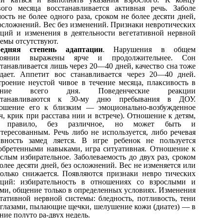
вого месяца восстанавливается активная речь. Заболе
ость не более одного раза, сроком не более десяти дней,
 осложнений. Вес без изменений. Признаки невротических
кций и изменения в деятельности вегетативной нервной
темы отсутствуют.
едняя степень адаптации
. Нарушения в общем
тоянии выражены ярче и продолжительнее. Сон
танавливается лишь через 20—40 дней, качество сна тоже
адает. Аппетит вос станавливается через 20—40 дней.
троение неустой чивое в течение месяца, плаксивость в
чение всего дня. Поведенческие реакции
станавливаются к 30-му дню пребывания в ДОУ.
ошение его к близким — эмоционально-возбужденное
ч, крик при расстава нии и встрече). Отношение к детям,
к правило, без различное, но может быть и
нтересованным. Речь либо не используется, либо речевая
ивность замед ляется. В игре ребенок не пользуется
обретенными навыками, игра ситуативная. Отношение к
слым избирательное. Заболеваемость до двух раз, сроком
олее десяти дней, без осложнений. Вес не изменяется или
колько снижается. Появляются признаки невро тических
кций: избирательность в отношениях со взрослыми и
ьми, общение только в определенных условиях. Изменения
етативной нервной системы: бледность, потливость, тени
 глазами, пылающие щечки, шелушение кожи (диатез) — в
ние полуто ра-двух недель.