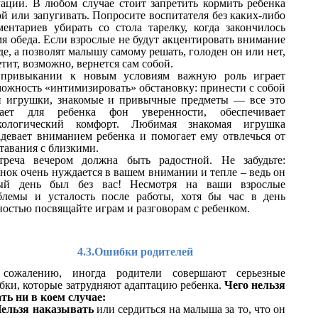
уации. В любом случае стоит запретить кормить ребенка
й или запугивать. Попросите воспитателя без каких-либо
ментариев убирать со стола тарелку, когда закончилось
я обеда. Если взрослые не будут акцентировать внимание
де, а позволят малышу самому решать, голоден он или нет,
тит, возможно, вернется сам собой.
привыкании к новым условиям важную роль играет
можность «интимизировать» обстановку: принести с собой
и игрушки, знакомые и привычные предметы — все это
дает для ребенка фон уверенности, обеспечивает
хологический комфорт. Любимая знакомая игрушка
адевает вниманием ребенка и помогает ему отвлечься от
тавания с близкими.
треча вечером должна быть радостной. Не забудьте:
нок очень нуждается в вашем внимании и тепле – ведь он
ый день был без вас! Несмотря на ваши взрослые
блемы и усталость после работы, хотя бы час в день
ностью посвящайте играм и разговорам с ребенком.
4.3.Ошибки родителей
сожалению, иногда родители совершают серьезные
бки, которые затрудняют адаптацию ребенка.
Чего нельзя
ть ни в коем случае:
ельзя наказывать
или сердиться на малыша за то, что он