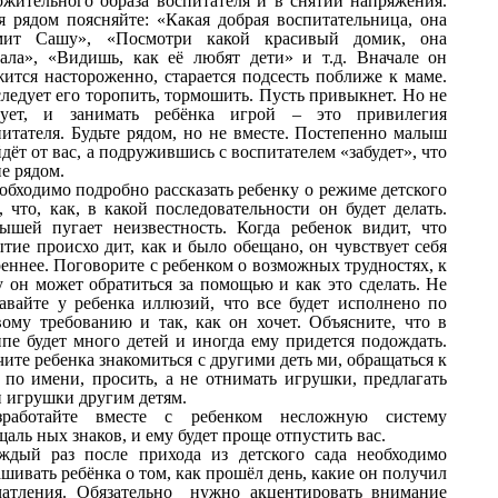
ожительного образа воспитателя и в снятии напряжения.
я рядом поясняйте: «Какая добрая воспитательница, она
мит Сашу», «Посмотри какой красивый домик, она
лала», «Видишь, как её любят дети» и т.д. Вначале он
жится настороженно, старается подсесть поближе к маме.
ледует его торопить, тормошить. Пусть привыкнет. Но не
дует, и занимать ребёнка игрой – это привилегия
питателя. Будьте рядом, но не вместе. Постепенно малыш
дёт от вас, а подружившись с воспитателем «забудет», что
е рядом.
обходимо подробно рассказать ребенку о режиме детского
, что, как, в какой последовательности он будет делать.
ышей пугает неизвестность. Когда ребенок видит, что
тие происхо дит, как и было обещано, он чувствует себя
еннее. Поговорите с ребенком о возможных трудностях, к
у он может обратиться за помощью и как это сделать. Не
давайте у ребенка иллюзий, что все будет исполнено по
вому требованию и так, как он хочет. Объясните, что в
ппе будет много детей и иногда ему придется подождать.
ите ребенка знакомиться с другими деть ми, обращаться к
 по имени, просить, а не отнимать игрушки, предлагать
и игрушки другим детям.
зработайте вместе с ребенком несложную систему
аль ных знаков, и ему будет проще отпустить вас.
ждый раз после прихода из детского сада необходимо
шивать ребёнка о том, как прошёл день, какие он получил
чатления. Обязательно нужно акцентировать внимание