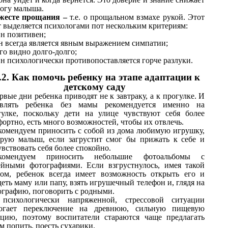
вогу малыша.
жесте прощания –
т.е. о прощальном взмахе рукой. Этот
т выделяется психологами пот нескольким критериям:
Он позитивен;
н всегда является явным выражением симпатии;
Его видно долго-долго;
Он психологически противопоставляется горче разлуки.
.2. Как помочь ребенку на этапе адаптации к
детскому саду
рвые дни ребенка приводят не к завтраку, а к прогулке. И
авлять ребенка без мамы рекомендуется именно на
гулке, поскольку дети на улице чувствуют себя более
ортно, есть много возможностей, чтобы их отвлечь.
комендуем приносить с собой из дома любимую игрушку,
орую малыш, если загрустит смог бы прижать к себе и
вствовать себя более спокойно.
комендуем приносить небольшие фотоальбомы с
ейными фотографиями. Если взгрустнулось, имея такой
бом, ребенок всегда имеет возможность открыть его и
еть маму или папу, взять игрушечный телефон и, глядя на
ографию, поговорить с родными.
психологически напряженной, стрессовой ситуации
огает переключение на древнюю, сильную пищевую
кцию, поэтому воспитатели стараются чаще предлагать
м попить, поесть сухарики.