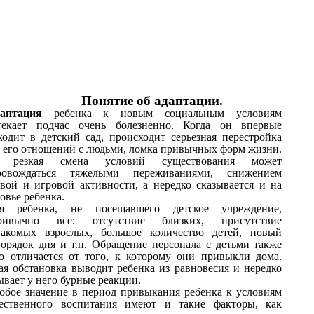
Понятие об адаптации.
аптация
ребенка к новым социальным условиям
текает подчас очень болезненно. Когда он впервые
ходит в детский сад, происходит серьезная перестройка
х его отношений с людьми, ломка привычных форм жизни.
 резкая смена условий существования может
ровождаться тяжелыми переживаниями, снижением
евой и игровой активности, а нередко сказывается и на
овье ребенка.
я ребенка, не посещавшего детское учреждение,
ривычно все: отсутствие близких, присутствие
накомых взрослых, большое количество детей, новый
порядок дня и т.п. Обращение персонала с детьми также
ко отличается от того, к которому они привыкли дома.
ая обстановка выводит ребенка из равновесия и нередко
вает у него бурные реакции.
обое значение в период привыкания ребенка к условиям
ественного воспитания имеют и такие факторы, как