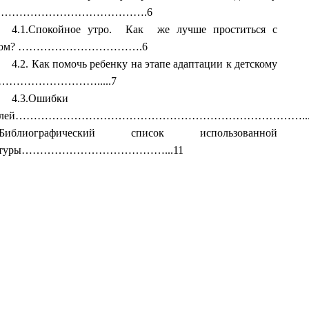
………………………………….6
4.1.Спокойное утро. Как же лучше проститься с
ом?
…………………………….6
4.2. Как помочь ребенку на этапе адаптации к детскому
……………………….....7
4.3.Ошибки
лей
……………………………………………………………………....
Библиографический список использованной
ратуры…………………………………...11