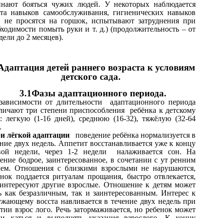
инают бояться чужих людей. У некоторых наблюдается
ата навыков самообслуживания, гигиенических навыков
и не просятся на горшок, испытывают затруднения при
ходимости помыть руки и т. д.) (продолжительность – от
дели до 2 месяцев).
Адаптация детей раннего возраста к условиям
детского сада.
3.1Фазы адаптационного периода.
зависимости от длительности адаптационного периода
личают три степени приспособления ребёнка к детскому
у: легкую (1-16 дней), среднюю (16-32), тяжёлую (32-64
.
и лёгкой адаптации
поведение ребёнка нормализуется в
ние двух недель. Аппетит восстанавливается уже к концу
вой недели, через 1-2 недели налаживается сон. На
ение бодрое, заинтересованное, в сочетании с ут ренним
чем. Отношения с близкими взрослыми не нарушаются,
енок поддается ритуалам прощания, быстро отвлекается,
 интересуют другие взрослые. Отношение к детям может
ь как безразличным, так и заинтересованным. Интерес к
ужающему восста навливается в течение двух недель при
тии взрос лого. Речь затормаживается, но ребенок может
ли каться и выполнять указания взрослого. К концу