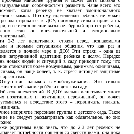
 проблема наиболее трудная и может быть связана с
ивидуальными особенностями развития. Чаще всего это
исходит, когда ребёнку не хватает эмоционального
ения с мамой. Поэтому нормальный ребенок не может
тро адаптироваться к ДОУ, поскольку сильно привязан к
ри, и ее исчезновение вызывает бурный протест ребенка,
бенно если он впечатлительный и эмоционально
ствительный.
ти 2-3 лет испытывают страхи перед незнакомыми
ьми и новыми ситуациями общения, что как раз и
является в полной мере в ДОУ. Эти страхи - одна из
чин затрудненной адаптации ребенка к яслям. Нередко
знь новых людей и ситуаций в саду приводит тому, что
енок становится более возбудимым, ранимым, обидчивым,
ксивым, он чаще болеет, т. к. стресс истощает защитные
ы организма.
Отсутствие навыков самообслуживания. Это сильно
жняет пребывание ребёнка в детском саду.
Избыток впечатлений. В ДОУ малыш испытывает много
ых позитивных и негативных переживаний, он может
еутомиться и вследствие этого – нервничать, плакать,
ризничать.
чное неприятие персонала группы и детского сада. Такое
ение не следует рассматривать как обязательное, но оно
можно.
кже родителям надо знать, что до 2-3 лет ребенок не
ытывает потребности общения со сверстниками, она пока