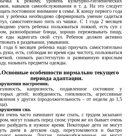
вычка к режиму, уровень культурно-гигиенических
ыков, навыков самообслуживания и т. д. На это следует
щать постоянное внимание в семье. К концу первого года
ни у ребенка необходимо сформировать умение садиться
стул, самостоятельно пить из чашки. С 1 года 2 месяцев
бходимо учить ребенка пользоваться ложкой, есть суп с
бом, разнообразные блюда, хорошо пережевывать пищу,
ле еды задвигать свой стул. Ребенок должен активно
твовать в раздевании, умывании.
1 года 6 месяцев ребенка надо приучать самостоятельно
 руки, есть, соблюдая во время еды чистоту, пользоваться
феткой, снимать расстегнутую и развязанную взрослым
жду, называть предметы одежды.
.Основные особенности нормально текущего
периода адаптации.
арушения настроения.
езливость, капризность, подавленное состояние у
оторых детей; возбудимость, гневливость, агрессивные
явления у других (продолжительность – от недели до 1,5
ца).
арушения сна.
ти очень часто начинают хуже спать, с трудом засыпают
ром, могут плакать перед сном; утром же их бывает очень
дно разбудить в нужное время. Некоторые дети не могут
нуть днем в детском саду, переутомляются и быстро
ыпают вечером. Другие, перевозбужденные, не могут