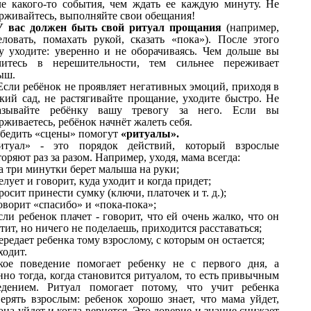
ле какого-то события, чем ждать ее каждую минуту. Не
ерживайтесь, выполняйте свои обещания!
У вас должен быть свой ритуал прощания
(например,
еловать, помахать рукой, сказать «пока»). После этого
зу уходите: уверенно и не оборачиваясь. Чем дольше вы
читесь в нерешительности, тем сильнее переживает
ыш.
сли ребёнок не проявляет негативных эмоций, приходя в
ский сад, не растягивайте прощание, уходите быстро. Не
азывайте ребёнку вашу тревогу за него. Если вы
рживаетесь, ребёнок начнёт жалеть себя.
бедить «сцены» помогут
«ритуалы».
итуал» - это порядок действий, который взрослые
оряют раз за разом. Например, уходя, мама всегда:
на три минутки берет малыша на руки;
целует и говорит, куда уходит и когда придет;
просит принести сумку (ключи, платочек и т. д.);
говорит «спасибо» и «пока-пока»;
если ребенок плачет - говорит, что ей очень жалко, что он
тит, но ничего не поделаешь, приходится расставаться;
передает ребенка тому взрослому, с которым он остается;
ходит.
кое поведение помогает ребенку не с первого дня, а
но тогда, когда становится ритуалом, то есть привычным
едением. Ритуал помогает потому, что учит ребенка
ерять взрослым: ребенок хорошо знает, что мама уйдет,
она уйдет и когда вернется. Это доверие и знание снижает