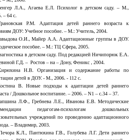
енгер Л.А., Агаева Е.Л. Психолог в детском саду. – М.,
. – 64 с.
Грановская Р.М. Адаптация детей раннего возраста к
виям ДОУ: Учебное пособие. – М.: Учитель, 2004.
авыдова О.И., Майер А.А. Адаптационные группы в ДОУ.
дическое пособие. – М.: ТЦ Сфера, 2005.
иагностика в детском саду. Под редакцией Ничипорюк Е.А.
виной Г.Д. – Ростов – на – Дону, Феникс , 2004.
Кирюхина Н.В. Организация и содержание работы по
тации детей в ДОУ. - М., 2006. - 112 с.
остина В. Новые подходы к адаптации детей раннего
аста / Дошкольное воспитание. – 2006. – N1 – c.34 – 37.
апшина Л.Ф., Гребнева Л.Е., Иванова Е.В. Методические
комендации педагогам-психологам дошкольных
азовательных учреждений по проведению адаптационного
ода. – Владимир, 2003.
Печора К.Л., Пантюхина Г.В., Голубева Л.Г. Дети раннего