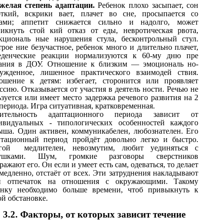
желая степень адаптации.
Ребенок плохо засыпает, сон
откий, вскрики вает, плачет во сне, просыпается со
зами; аппетит снижается сильно и надолго, может
никнуть стой кий отказ от еды, невротическая рвота,
кциональ ные нарушения стула, бесконтрольный стул.
рое ние безучастное, ребенок много и длительно плачет,
еденческие реакции нормализуются к 60-му дню пре
ания в ДОУ. Отношение к близким — эмоциональ но-
бужденное, лишенное практического взаимодей ствия.
ошение к детям: избегает, сторонится или проявляет
ссию. Отказывается от участия в деятель ности. Речью не
зуется или имеет место задержка речевого развития на 2
периода. Игра ситуативная, кратковременная.
ительность адаптационного периода зависит от
ивидуальных - типологических особенностей каждого
ыша. Один активен, коммуникабелен, любознателен. Его
птационный период пройдёт довольно легко и быстро.
гой медлителен, невозмутим, любит уединяться с
ушками. Шум, громкие разговоры сверстников
ражают его. Он если и умеет есть сам, одеваться, то делает
медленно, отстаёт от всех. Эти затруднения накладывают
й отпечаток на отношения с окружающими. Такому
ёнку необходимо больше времени, чтоб привыкнуть к
ой обстановке.
3.2. Факторы, от которых зависит течение