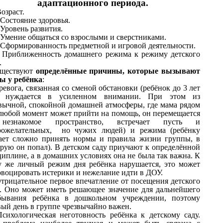
адаптационного периода.
Возраст.
 Состояние здоровья.
 Уровень развития.
 Умение общаться со взрослыми и сверстниками.
 Сформированность предметной и игровой деятельности.
 Приближенность домашнего режима к режиму детского
.
ществуют
определённые причины, которые вызывают
зы у ребёнка
:
Тревога, связанная со сменой обстановки (ребёнок до 3 лет
 нуждается в усиленном внимании. При этом из
вычной, спокойной домашней атмосферы, где мама рядом
 любой момент может прийти на помощь, он перемещается
езнакомое пространство, встречает пусть и
рожелательных, но чужих людей) и режима (ребёнку
ает сложно принять нормы и правила жизни группы, в
орую он попал). В детском саду приучают к определённой
иплине, а в домашних условиях она не была так важна. К
у же личный режим дня ребёнка нарушается, это может
овоцировать истерики и нежелание идти в ДОУ.
Отрицательное первое впечатление от посещения детского
а. Оно может иметь решающее значение для дальнейшего
бывания ребёнка в дошкольном учреждении, поэтому
вый день в группе чрезвычайно важен.
Психологическая неготовность ребёнка к детскому саду.