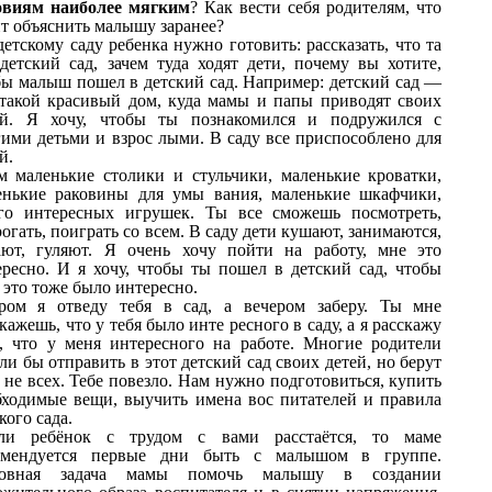
овиям наиболее мягким
? Как вести себя родителям, что
ит объяснить малышу заранее?
детскому саду ребенка нужно готовить: рассказать, что та
 детский сад, зачем туда ходят дети, почему вы хотите,
бы малыш пошел в детский сад. Например: детский сад —
 такой красивый дом, куда мамы и папы приводят своих
ей. Я хочу, чтобы ты познакомился и подружился с
гими детьми и взрос лыми. В саду все приспособлено для
й.
м маленькие столики и стульчики, маленькие кроватки,
енькие раковины для умы вания, маленькие шкафчики,
го интересных игрушек. Ты все сможешь посмотреть,
огать, поиграть со всем. В саду дети кушают, занимаются,
ают, гуляют. Я очень хочу пойти на работу, мне это
ересно. И я хочу, чтобы ты пошел в детский сад, чтобы
 это тоже было интересно.
ром я отведу тебя в сад, а вечером заберу. Ты мне
кажешь, что у тебя было инте ресного в саду, а я расскажу
е, что у меня интересного на работе. Многие родители
ли бы отправить в этот детский сад своих детей, но берут
 не всех. Тебе повезло. Нам нужно подготовиться, купить
бходимые вещи, выучить имена вос питателей и правила
кого сада.
ли ребёнок с трудом с вами расстаётся, то маме
омендуется первые дни быть с малышом в группе.
овная задача мамы помочь малышу в создании