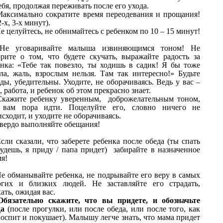
ебя, продолжая переживать после его ухода.
аксимально сократите время переодевания и прощания!
до 2-х, 3-х минут).
е целуйтесь, не обнимайтесь с ребенком по 10 – 15 минут!
Не уговаривайте малыша извиняющимся тоном! Не
орите о том, что будете скучать, выражайте радость за
енка: «Тебе так повезло, ты ходишь в садик! Я бы тоже
ла, жаль, взрослым нельзя. Там так интересно!» Будьте
ды, убедительны. Уходите, не оборачиваясь. Ведь у вас –
, работа, и ребенок об этом прекрасно знает.
Скажите ребенку уверенным, доброжелательным тоном,
 вам пора идти. Поцелуйте его, словно ничего не
сходит, и уходите не оборачиваясь.
Твердо выполняйте обещания!
сли сказали, что заберете ребенка после обеда (ты спать
будешь, я приду / папа придет) забирайте в назначенное
время!
е обманывайте ребенка, не подрывайте его веру в самых
огих и близких людей. Не заставляйте его страдать,
ать, ожидая вас.
Обязательно скажите, что вы придете, и обозначьте
да
(после прогулки, или после обеда, или после того, как
оспит и покушает). Малышу легче знать, что мама придет