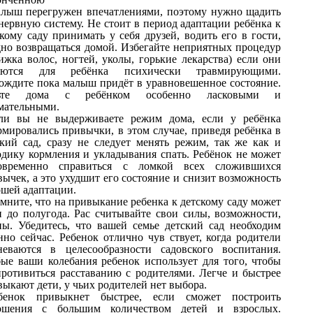
лыш перегружен впечатлениями, поэтому нужно щадить
нервную систему. Не стоит в период адаптации ребёнка к
кому саду принимать у себя друзей, водить его в гости,
дно возвращаться домой. Избегайте неприятных процедур
ижка волос, ногтей, уколы, горькие лекарства) если они
яются для ребёнка психически травмирующими.
ождите пока малыш придёт в уравновешенное состояние.
дьте дома с ребёнком особенно ласковыми и
мательными.
ли вы не выдерживаете режим дома, если у ребёнка
рмировались привычки, в этом случае, приведя ребёнка в
ский сад, сразу не следует менять режим, так же как и
одику кормления и укладывания спать. Ребёнок не может
овременно справиться с ломкой всех сложившихся
ычек, а это ухудшит его состояние и снизит возможность
ошей адаптации.
мните, что на привыкание ребенка к детскому саду может
и до полугода. Рас считывайте свои силы, возможности,
ны. Убедитесь, что вашей семье детский сад необходим
нно сейчас. Ребенок отлично чув ствует, когда родители
неваются в целесообразности садовского воспитания.
ые ваши колебания ребенок использует для того, чтобы
противиться расставанию с родителями. Легче и быстрее
ыкают дети, у чьих родителей нет выбора.
бенок привыкнет быстрее, если сможет построить
ошения с большим количеством детей и взрослых.