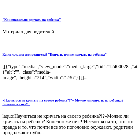
"Как правильно кричать на ребенка"
Материал для родителей...
Консультация для родителей "Кричать или не кричать на ребенка"
[[{"type":"media","view_mode":"media_large","fid":"12400028","att
{"alt":"","class":"media-
image","height":"214","width":"236"}}]]...
«Научиться не кричать на своего ребенка?!?» Можно ли кричать на ребенка?
Конечно же нет!!!
laquo;Научиться не кричать на своего ребенка?!?»Можно ли
кричать на ребенка? Конечно же нет!!!Несмотря на то, что это
правда и то, что почти все это поголовно осуждают, родители
продолжают публ...