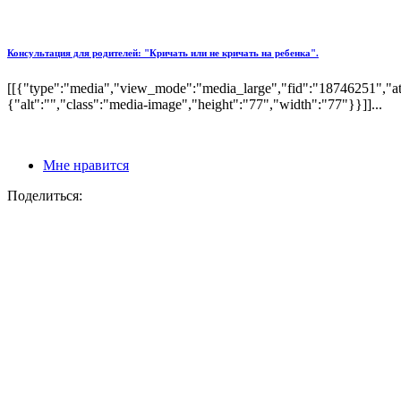
Консультация для родителей: "Кричать или не кричать на ребенка".
[[{"type":"media","view_mode":"media_large","fid":"18746251","att
{"alt":"","class":"media-image","height":"77","width":"77"}}]]...
Мне нравится
Поделиться: