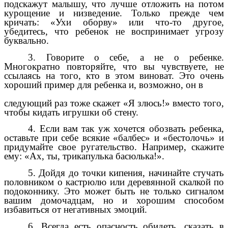
подскажут малышу, что лучше отложить на потом
курощение и низведение. Только прежде чем
кричать: «Ухи оборву» или что-то другое,
убедитесь, что ребенок не воспринимает угрозу
буквально.
3. Говорите о себе, а не о ребенке.
Многократно повторяйте, что вы чувствуете, не
ссылаясь на того, кто в этом виноват. Это очень
хороший пример для ребенка и, возможно, он в
следующий раз тоже скажет «Я злюсь!» вместо того,
чтобы кидать игрушки об стену.
4. Если вам так уж хочется обозвать ребенка,
оставьте при себе всякие «балбес» и «бестолочь» и
придумайте свое ругательство. Например, скажите
ему: «Ах, ты, трикапулька басюлька!».
5. Дойдя до точки кипения, начинайте стучать
половником о кастрюлю или деревянной скалкой по
подоконнику. Это может быть не только сигналом
вашим домочадцам, но и хорошим способом
избавиться от негативных эмоций.
6. Всегда есть опасность обидеть, сказать в